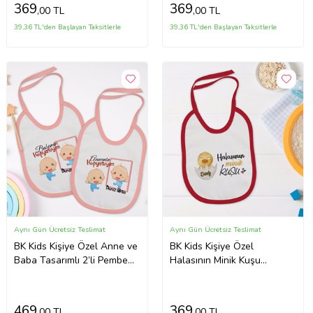
369
369
,00 TL
,00 TL
39,36 TL'den Başlayan Taksitlerle
39,36 TL'den Başlayan Taksitlerle
Aynı Gün Ücretsiz Teslimat
Aynı Gün Ücretsiz Teslimat
BK Kids Kişiye Özel Anne ve
BK Kids Kişiye Özel
Baba Tasarımlı 2’li Pembe
Halasının Minik Kuşu
Mama Önlüğü-2
Tasarımlı Kırmızı Bebek
Mama Önlüğü-1
469
369
,00 TL
,00 TL