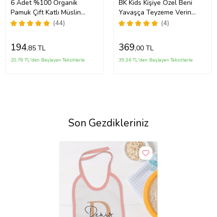
6 Adet %100 Organik
BK Kids Kişiye Özel Beni
Pamuk Çift Katlı Müslin
Yavaşça Teyzeme Verin
Kumaş Iki Çıtçıtlı Bebek
Tasarımlı Kırmızı Bebek
(44)
(4)
Salya Önlük Fular (Karışık)
Mama Önlüğü-1
194
369
,85 TL
,00 TL
20,78 TL'den Başlayan Taksitlerle
39,36 TL'den Başlayan Taksitlerle
Son Gezdikleriniz