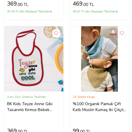
369
469
,00 TL
,00 TL
39,36 TL'den Başlayan Taksitlerle
50,02 TL'den Başlayan Taksitlerle
Aynı Gün Ücretsiz Teslimat
24 Saatte Kargo
BK Kids Teyze Anne Gibi
%100 Organik Pamuk Çift
Tasarımlı Kırmızı Bebek
Katlı Müslin Kumaş Iki Çıtçıtlı
Mama Önlüğü-1
Bebek Salya Önlük Fular
(Kiremit)
369
99
,00 TL
,00 TL