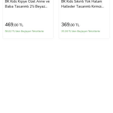
BK Kids Kişiye Özel Anne ve
BK Kids Sıkıntı Yok Halam
Baba Tasarımlı 2’li Beyaz
Halleder Tasarımlı Kırmızı
Mama Önlüğü-3
Bebek Mama Önlüğü-1
469
369
,00 TL
,00 TL
50,02 TL'den Başlayan Taksitlerle
39,36 TL'den Başlayan Taksitlerle