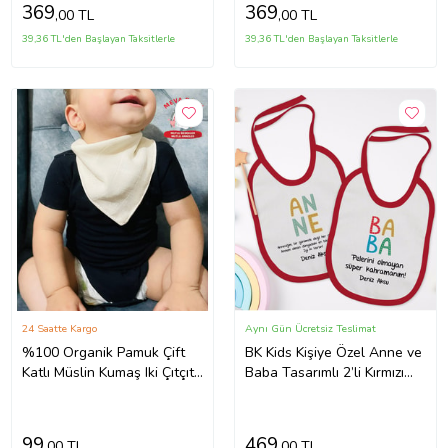
369
369
,00 TL
,00 TL
39,36 TL'den Başlayan Taksitlerle
39,36 TL'den Başlayan Taksitlerle
24 Saatte Kargo
Aynı Gün Ücretsiz Teslimat
%100 Organik Pamuk Çift
BK Kids Kişiye Özel Anne ve
Katlı Müslin Kumaş Iki Çıtçıtlı
Baba Tasarımlı 2’li Kırmızı
Bebek Salya Önlük Fular
Mama Önlüğü-5
(Krem)
99
469
,00 TL
,00 TL