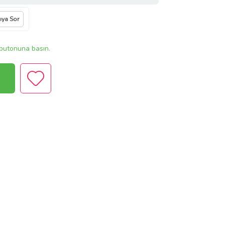
cıya Sor
butonuna basın.