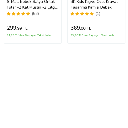
S-Mall Bebek Salya Önlük -
BK Kids Kişiye Özel Kravat
Fular -2 Kat Müslin -2 Çıtçıt
Tasarımlı Kırmızı Bebek
-5'li
Mama Önlüğü-1
(53)
(1)
299
369
,99 TL
,00 TL
31,99 TL'den Başlayan Taksitlerle
39,36 TL'den Başlayan Taksitlerle