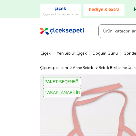
Çiçek ve Gurme Lezzetler
Çiçek
Yenilebilir Çiçek
Doğum Günü
Gönde
Çiçeksepeti.com
Anne Bebek
Bebek Beslenme Ürünl
PAKET SEÇENEĞİ
TASARLANABİLİR