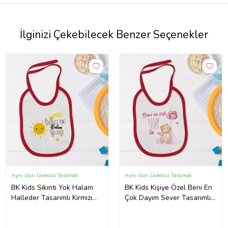
İlginizi Çekebilecek Benzer Seçenekler
Aynı Gün Ücretsiz Teslimat
Aynı Gün Ücretsiz Teslimat
BK Kids Sıkıntı Yok Halam
BK Kids Kişiye Özel Beni En
Halleder Tasarımlı Kırmızı
Çok Dayım Sever Tasarımlı
Bebek Mama Önlüğü-1
Kırmızı Bebek Mama
Önlüğü-1