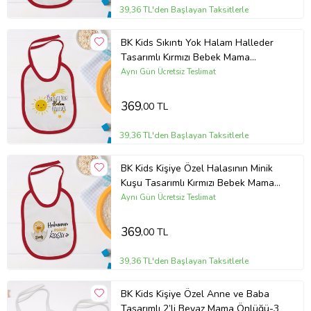
39,36 TL'den Başlayan Taksitlerle
BK Kids Sıkıntı Yok Halam Halleder
Tasarımlı Kırmızı Bebek Mama
Önlüğü-1
Aynı Gün Ücretsiz Teslimat
369
,00 TL
39,36 TL'den Başlayan Taksitlerle
BK Kids Kişiye Özel Halasının Minik
Kuşu Tasarımlı Kırmızı Bebek Mama
Önlüğü-1
Aynı Gün Ücretsiz Teslimat
369
,00 TL
39,36 TL'den Başlayan Taksitlerle
BK Kids Kişiye Özel Anne ve Baba
Tasarımlı 2’li Beyaz Mama Önlüğü-3