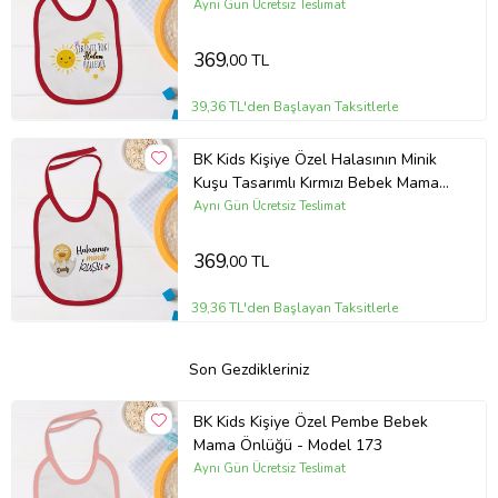
Önlüğü-1
Aynı Gün Ücretsiz Teslimat
369
,00 TL
39,36 TL'den Başlayan Taksitlerle
BK Kids Kişiye Özel Halasının Minik
Kuşu Tasarımlı Kırmızı Bebek Mama
Önlüğü-1
Aynı Gün Ücretsiz Teslimat
369
,00 TL
39,36 TL'den Başlayan Taksitlerle
Son Gezdikleriniz
BK Kids Kişiye Özel Pembe Bebek
Mama Önlüğü - Model 173
Aynı Gün Ücretsiz Teslimat