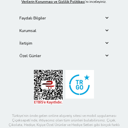
Verilerin Korunması ve Gizlilik Politikası
’nı inceleyiniz.
Faydalı Bilgiler
Kurumsal
İletişim
Özel Günler
Türkiye’nin önde gelen online alışveriş sitesi ve mobil uygulaması
Çiçeksepeti’nde, ihtiyacınız olan tüm ürünleri bulabilirsiniz. Çiçek,
Çikolata, Hediye, Kişiye Özel Ürünler ve Hediye Setleri gibi birçok farklı