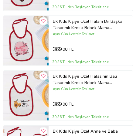
39,36 TL'den Başlayan Taksitlerle
BK Kids Kişiye Özel Halam Bir Başka
Tasarımlı Kırmızı Bebek Mama
Önlüğü-2
Aynı Gün Ücretsiz Teslimat
369
,00 TL
39,36 TL'den Başlayan Taksitlerle
BK Kids Kişiye Özel Halasının Balı
Tasarımlı Kırmızı Bebek Mama
Önlüğü-1
Aynı Gün Ücretsiz Teslimat
369
,00 TL
39,36 TL'den Başlayan Taksitlerle
BK Kids Kişiye Özel Anne ve Baba