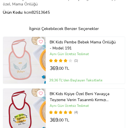
özel, Mama Önlüğü
Ürün Kodu:
kcm82513645
İlginizi Çekebilecek Benzer Seçenekler
BK Kids Pembe Bebek Mama Önlüğü
- Model 191
Aynı Gün Ücretsiz Teslimat
(1)
369
,00 TL
39,36 TL'den Başlayan Taksitlerle
BK Kids Kişiye Özel Beni Yavaşça
Teyzeme Verin Tasarımlı Kırmızı
Bebek Mama Önlüğü-1
Aynı Gün Ücretsiz Teslimat
(4)
369
,00 TL