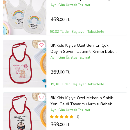
Aynı Gün Ücretsiz Teslimat
469
,00 TL
50,02 TL'den Başlayan Taksitlerle
BK Kids Kişiye Özel Beni En Çok
Dayım Sever Tasarımlı Kırmızı Bebek
Mama Önlüğü-1
Aynı Gün Ücretsiz Teslimat
369
,00 TL
39,36 TL'den Başlayan Taksitlerle
BK Kids Kişiye Özel Mekanın Sahibi
Yeni Geldi Tasarımlı Kırmızı Bebek
Mama Önlüğü-1
Aynı Gün Ücretsiz Teslimat
(1)
369
,00 TL