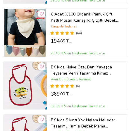
39,36 TL'den Başlayan Taksitlerle
6 Adet %100 Organik Pamuk Çift
Katlı Müslin Kumaş Iki Çıtçıtlı Bebek
Salya Önlük Fular (Karışık)
Kargo ile Teslimat
(44)
194
,85 TL
20,78 TL'den Başlayan Taksitlerle
BK Kids Kişiye Özel Beni Yavaşça
Teyzeme Verin Tasarımlı Kırmızı
Bebek Mama Önlüğü-1
Aynı Gün Ücretsiz Teslimat
(4)
369
,00 TL
39,36 TL'den Başlayan Taksitlerle
BK Kids Sıkıntı Yok Halam Halleder
Tasarımlı Kırmızı Bebek Mama