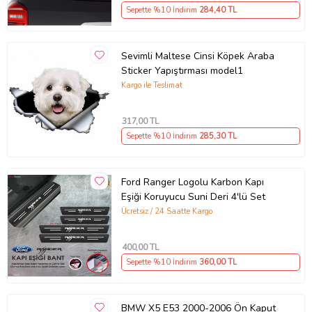
Sepette %10 İndirim
284
,40 TL
Sevimli Maltese Cinsi Köpek Araba
Sticker Yapıştırması model1
Kargo ile Teslimat
317
,00 TL
Sepette %10 İndirim
285
,30 TL
Ford Ranger Logolu Karbon Kapı
Eşiği Koruyucu Suni Deri 4'lü Set
Ücretsiz / 24 Saatte Kargo
400
,00 TL
Sepette %10 İndirim
360
,00 TL
BMW X5 E53 2000-2006 Ön Kaput