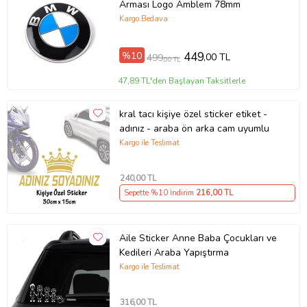
Arması Logo Amblem 78mm
Kargo Bedava
%10
449
,00 TL
499
,00 TL
47,89 TL'den Başlayan Taksitlerle
kral tacı kişiye özel sticker etiket -
adınız - araba ön arka cam uyumlu
Kargo ile Teslimat
240
,00 TL
Sepette %10 İndirim
216
,00 TL
Aile Sticker Anne Baba Çocukları ve
Kedileri Araba Yapıştırma
Kargo ile Teslimat
316
,00 TL