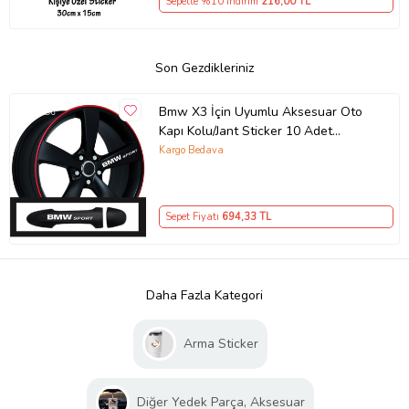
Sepette %10 İndirim
216
,00 TL
Son Gezdikleriniz
Bmw X3 İçin Uyumlu Aksesuar Oto
Kapı Kolu/Jant Sticker 10 Adet
10*1,5 Cm
Kargo Bedava
Sepet Fiyatı
694
,33 TL
Daha Fazla Kategori
Arma Sticker
Diğer Yedek Parça, Aksesuar