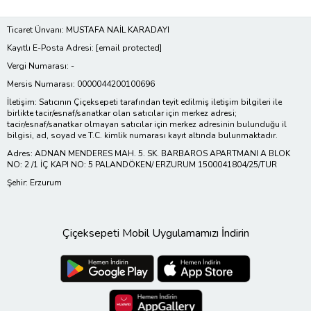
Ticaret Ünvanı: MUSTAFA NAİL KARADAYI
Kayıtlı E-Posta Adresi:
[email protected]
Vergi Numarası: -
Mersis Numarası: 0000044200100696
İletişim: Satıcının Çiçeksepeti tarafından teyit edilmiş iletişim bilgileri ile
birlikte tacir/esnaf/sanatkar olan satıcılar için merkez adresi;
tacir/esnaf/sanatkar olmayan satıcılar için merkez adresinin bulunduğu il
bilgisi, ad, soyad ve T.C. kimlik numarası kayıt altında bulunmaktadır.
Adres: ADNAN MENDERES MAH. 5. SK. BARBAROS APARTMANI A BLOK
NO: 2 /1 İÇ KAPI NO: 5 PALANDÖKEN/ ERZURUM 1500041804/25/TUR
Şehir: Erzurum
Çiçeksepeti Mobil Uygulamamızı İndirin