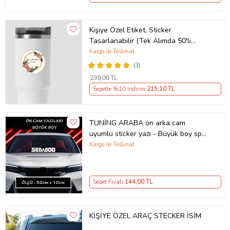
Kişiye Özel Etiket, Sticker
Tasarlanabilir (Tek Alımda 50'li
Gönderim Yapılmaktadır)
Kargo ile Teslimat
(3)
239
,00 TL
Sepette %10 İndirim
215
,10 TL
TUNİNG ARABA ön arka cam
uyumlu sticker yazı - Büyük boy spor
tuning modifiye etiket
Kargo ile Teslimat
Sepet Fiyatı
144
,00 TL
KİŞİYE ÖZEL ARAÇ STECKER İSİM