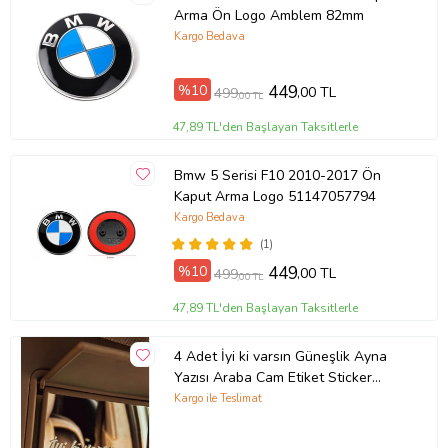
Arma Ön Logo Amblem 82mm
Kargo Bedava
%10
449
,00 TL
499
,00 TL
47,89 TL'den Başlayan Taksitlerle
Bmw 5 Serisi F10 2010-2017 Ön
Kaput Arma Logo 51147057794
Kargo Bedava
(1)
%10
449
,00 TL
499
,00 TL
47,89 TL'den Başlayan Taksitlerle
4 Adet İyi ki varsın Güneşlik Ayna
Yazısı Araba Cam Etiket Sticker
8x2cm
Kargo ile Teslimat