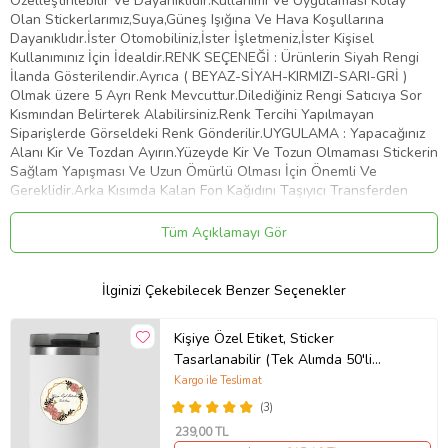
Özelleştirilebilir Ve Dayanıklıdır.Kullanımı Ve Uygulaması Kolay
Olan Stickerlarımız,Suya,Güneş Işığına Ve Hava Koşullarına
Dayanıklıdır.İster Otomobiliniz,İster İşletmeniz,İster Kişisel
Kullanımınız İçin İdealdir.RENK SEÇENEĞİ : Ürünlerin Siyah Rengi
İlanda Gösterilendir.Ayrıca ( BEYAZ-SİYAH-KIRMIZI-SARI-GRİ )
Olmak üzere 5 Ayrı Renk Mevcuttur.Dilediğiniz Rengi Satıcıya Sor
Kısmından Belirterek Alabilirsiniz.Renk Tercihi Yapılmayan
Siparişlerde Görseldeki Renk Gönderilir.UYGULAMA : Yapacağınız
Alanı Kir Ve Tozdan Ayırın.Yüzeyde Kir Ve Tozun Olmaması Stickerin
Sağlam Yapışması Ve Uzun Ömürlü Olması İçin Önemli Ve
Gereklidir.Arka Kısımda Kalan Fon Kağıdını Taşıyıcı Transferden
Dikkatlice Ayırın.Bu İşlemi Yaparken Stickerin Tüm Parçalarının
Taşıyıcıya Geçtiğinden Emin Olun.Taşıyıcı Transferi Belirlemiş
Tüm Açıklamayı Gör
Olduğunuz Yüzeye Üstten Başlayarak Plastik Bir Kart İle Bastırıp
Aşağıya Doğru Yapıştırın.Yüzeye Yapıştırdığınız Şeffaf Taşıyıcı
Transferin Üzerinden Desene Baskı Yaparak Stickerin Düzeye
İlginizi Çekebilecek Benzer Seçenekler
Yapışmasını Sağlayın.Taşıyıcı Transferi Köşesinden Başlayarak
Yapıştırdığınız Alandan Yavaşça Ve Dikkatlice Sıyırın.Transferi
Kişiye Özel Etiket, Sticker
Çekerken Parçaların Taşıyıcıdan Ayrılıp Belirlemiş Olduğunuz Alana
Tasarlanabilir (Tek Alımda 50'li
Yapıştığından Emin Olun.Artık Stickeriniz Kullanıma Hazır. Tebrikler
Gönderim Yapılmaktadır)
Kargo ile Teslimat
Ürün Kodu:
kcm87298494
(3)
239
,00 TL