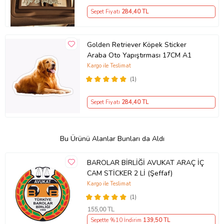
Sepet Fiyatı
284
,40 TL
Golden Retriever Köpek Sticker
Araba Oto Yapıştırması 17CM A1
Kargo ile Teslimat
(1)
Sepet Fiyatı
284
,40 TL
Bu Ürünü Alanlar Bunları da Aldı
BAROLAR BİRLİĞİ AVUKAT ARAÇ İÇ
CAM STİCKER 2 Lİ (Şeffaf)
Kargo ile Teslimat
(1)
155
,00 TL
Sepette %10 İndirim
139
,50 TL