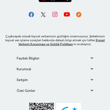
Çiçeksepeti olarak kişisel verilerinizin gizliliğini önemsiyoruz. Şirketimizin
kişisel veri işleme süreçleri hakkında detaylı bilgi almak için lütfen
Kişisel
Verilerin Korunması ve Gizlilik Politikası
’nı inceleyiniz.
Faydalı Bilgiler
Kurumsal
İletişim
Özel Günler