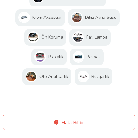
Krom Aksesuar
Dikiz Ayna Süsü
Ön Koruma
Far, Lamba
Plakalık
Paspas
Oto Anahtarlık
Rüzgarlık
Hata Bildir