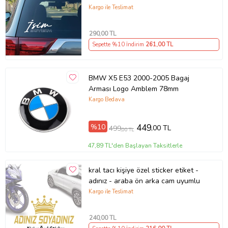
Kargo ile Teslimat
290
,00 TL
Sepette %10 İndirim
261
,00 TL
BMW X5 E53 2000-2005 Bagaj
Arması Logo Amblem 78mm
Kargo Bedava
%10
449
,00 TL
499
,00 TL
47,89 TL'den Başlayan Taksitlerle
kral tacı kişiye özel sticker etiket -
adınız - araba ön arka cam uyumlu
Kargo ile Teslimat
240
,00 TL