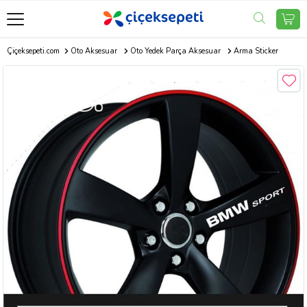
Çiçeksepeti.com
Oto Aksesuar
Oto Yedek Parça Aksesuar
Arma Sticker