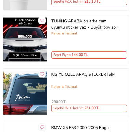
Sepette %10 İndirim
215
,10 TL
TUNİNG ARABA ön arka cam
uyumlu sticker yazı - Büyük boy spor
tuning modifiye etiket
Kargo ile Teslimat
Sepet Fiyatı
144
,00 TL
KİŞİYE ÖZEL ARAÇ STECKER İSİM
Kargo ile Teslimat
290
,00 TL
Sepette %10 İndirim
261
,00 TL
BMW X5 E53 2000-2005 Bagaj