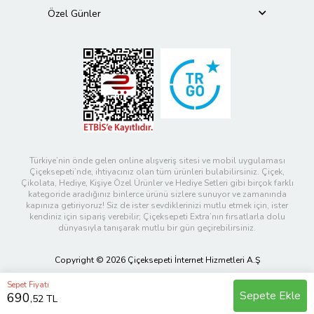
Özel Günler
Türkiye’nin önde gelen online alışveriş sitesi ve mobil uygulaması
Çiçeksepeti’nde, ihtiyacınız olan tüm ürünleri bulabilirsiniz. Çiçek,
Çikolata, Hediye, Kişiye Özel Ürünler ve Hediye Setleri gibi birçok farklı
kategoride aradığınız binlerce ürünü sizlere sunuyor ve zamanında
kapınıza getiriyoruz! Siz de ister sevdiklerinizi mutlu etmek için, ister
kendiniz için sipariş verebilir; Çiçeksepeti Extra’nın fırsatlarla dolu
dünyasıyla tanışarak mutlu bir gün geçirebilirsiniz.
Copyright © 2026 Çiçeksepeti İnternet Hizmetleri A.Ş
Sepet Fiyatı
Sepete Ekle
690
,52 TL