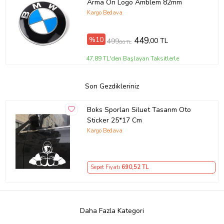
Arma Ön Logo Amblem 82mm
Kargo Bedava
%10
449
,00 TL
499
,00 TL
47,89 TL'den Başlayan Taksitlerle
Son Gezdikleriniz
Boks Sporları Siluet Tasarım Oto
Sticker 25*17 Cm
Kargo Bedava
Sepet Fiyatı
690
,52 TL
Daha Fazla Kategori