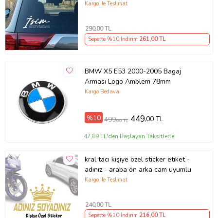
Kargo ile Teslimat
290
,00 TL
Sepette %10 İndirim
261
,00 TL
BMW X5 E53 2000-2005 Bagaj
Arması Logo Amblem 78mm
Kargo Bedava
%10
449
,00 TL
499
,00 TL
47,89 TL'den Başlayan Taksitlerle
kral tacı kişiye özel sticker etiket -
adınız - araba ön arka cam uyumlu
Kargo ile Teslimat
240
,00 TL
Sepette %10 İndirim
216
,00 TL