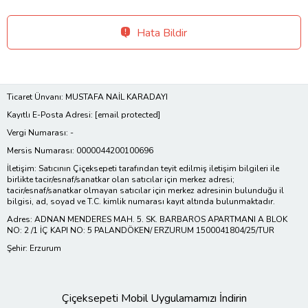
Hata Bildir
Ticaret Ünvanı: MUSTAFA NAİL KARADAYI
Kayıtlı E-Posta Adresi:
[email protected]
Vergi Numarası: -
Mersis Numarası: 0000044200100696
İletişim: Satıcının Çiçeksepeti tarafından teyit edilmiş iletişim bilgileri ile
birlikte tacir/esnaf/sanatkar olan satıcılar için merkez adresi;
tacir/esnaf/sanatkar olmayan satıcılar için merkez adresinin bulunduğu il
bilgisi, ad, soyad ve T.C. kimlik numarası kayıt altında bulunmaktadır.
Adres: ADNAN MENDERES MAH. 5. SK. BARBAROS APARTMANI A BLOK
NO: 2 /1 İÇ KAPI NO: 5 PALANDÖKEN/ ERZURUM 1500041804/25/TUR
Şehir: Erzurum
Çiçeksepeti Mobil Uygulamamızı İndirin