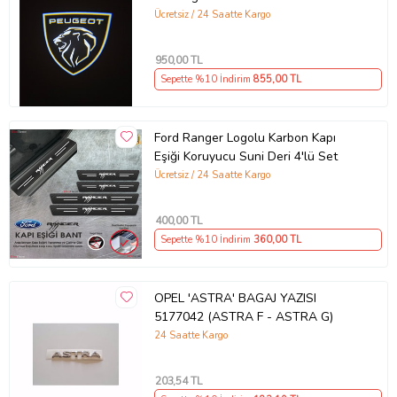
Nesil 2 ADET
Ücretsiz / 24 Saatte Kargo
950
,00 TL
Sepette %10 İndirim
855
,00 TL
Ford Ranger Logolu Karbon Kapı
Eşiği Koruyucu Suni Deri 4'lü Set
Ücretsiz / 24 Saatte Kargo
400
,00 TL
Sepette %10 İndirim
360
,00 TL
OPEL 'ASTRA' BAGAJ YAZISI
5177042 (ASTRA F - ASTRA G)
24 Saatte Kargo
203
,54 TL