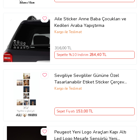
Aile Sticker Anne Baba Çocukları ve
Kedileri Araba Yapıştırma
Kargo ile Teslimat
316
,00 TL
Sepette %10 İndirim
284
,40 TL
Sevgiliye Sevgililer Gününe Özel
Tasarlanabilir Etiket Sticker Çerçeve
ve Tablo Uygun (Parlak Beyaz)
Kargo ile Teslimat
Sepet Fiyatı
153
,00 TL
Peugeot Yeni Logo Araçları Kapı Altı
Led Logo Mesafe Sensörlü Yeni