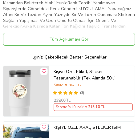
Kısmından Belirterek Alabilirsiniz.Renk Tercihi Yapılmayan
Siparişlerde Görseldeki Renk Gönderilir.UYGULAMA : Yapacağınız
Alanı Kir Ve Tozdan Ayırın.Yüzeyde Kir Ve Tozun Olmaması Stickerin
Sağlam Yapışması Ve Uzun Ömürlü Olması İçin Önemli Ve
Gereklidir.Arka Kısımda Kalan Fon Kağıdını Taşıyıcı Transferden
Dikkatlice Ayırın.Bu İşlemi Yaparken Stickerin Tüm Parçalarının
Taşıyıcıya Geçtiğinden Emin Olun.Taşıyıcı Transferi Belirlemiş
Tüm Açıklamayı Gör
Olduğunuz Yüzeye Üstten Başlayarak Plastik Bir Kart İle Bastırıp
Aşağıya Doğru Yapıştırın.Yüzeye Yapıştırdığınız Şeffaf Taşıyıcı
Transferin Üzerinden Desene Baskı Yaparak Stickerin Düzeye
İlginizi Çekebilecek Benzer Seçenekler
Yapışmasını Sağlayın.Taşıyıcı Transferi Köşesinden Başlayarak
Yapıştırdığınız Alandan Yavaşça Ve Dikkatlice Sıyırın.Transferi
Kişiye Özel Etiket, Sticker
Çekerken Parçaların Taşıyıcıdan Ayrılıp Belirlemiş Olduğunuz Alana
Tasarlanabilir (Tek Alımda 50'li
Yapıştığından Emin Olun.Artık Stickeriniz Kullanıma Hazır. Tebrikler
Gönderim Yapılmaktadır)
Kargo ile Teslimat
Ürün Kodu:
kcm9007979
(3)
239
,00 TL
Sepette %10 İndirim
215
,10 TL
KİŞİYE ÖZEL ARAÇ STECKER İSİM