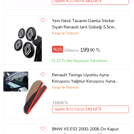
Sepette %10 İndirim
183
,19 TL
Yeni Nesil Tasarım Damla Sticker
Siyah Renault Jant Göbeği 5.5cm
Uyumlu
Kargo ile Teslimat
%20
199
,90 TL
250
,00 TL
21,32 TL'den Başlayan Taksitlerle
Renault Twingo Uyumlu Ayna
Koruyucu Yağmur Koruyucu Ayna
Rüzgarlığı 2 li Takım - Ücretsiz Kargo
Kargo ile Teslimat
159
,00 TL
Sepette %10 İndirim
143
,10 TL
BMW X5 E53 2000-2006 Ön Kaput