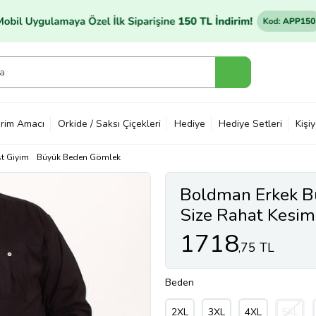
rim Amacı
Orkide / Saksı Çiçekleri
Hediye
Hediye Setleri
Kişi
t Giyim
Büyük Beden Gömlek
Boldman Erkek B
Size Rahat Kesim
Cepli Düz Siyah 
1718
,75 TL
Beden
2XL
3XL
4XL
5XL