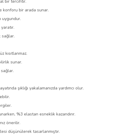
 bir tercihtir.
e konforu bir arada sunar.
in uygundur.
yaratır.
k sağlar.
üz kısıtlanmaz.
lirlik sunar.
sağlar.
ayatında şıklığı yakalamanızda yardımcı olur.
bilir.
rgiler.
unarken, %3 elastan esneklik kazandırır.
ız önerilir.
tlesi düşünülerek tasarlanmıştır.