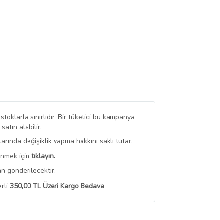
toklarla sınırlıdır. Bir tüketici bu kampanya
tın alabilir.
rında değişiklik yapma hakkını saklı tutar.
enmek için
tıklayın.
n gönderilecektir.
erli
350,00 TL Üzeri Kargo Bedava
Görüntüle
yat bilgileri, satıcı tarafından