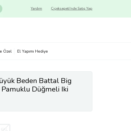
Yardım
Çiçeksepeti'nde Satış Yap
ye Özel
El Yapımı Hediye
üyük Beden Battal Big
 Pamuklu Düğmeli Iki
Uzun Kollu Gömlek
6XL