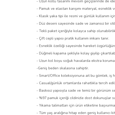
- Uzun kollu tasarımı mevsim geçişlerinde de ideal
- Pamuk ve elastan karışımı materyal, esneklik v
- Klasik yaka tipi ile resmi ve günlük kullanım iç
- Düz deseni sayesinde sade ve zamansız bir stil 
- Tekli paket içeriğiyle kolayca sahip olunabilirli
- Çift cepli yapısı pratik kullanım imkanı tanır.
- Esneklik özelliği sayesinde hareket özgürlüğün
- Düğmeli kapama şekliyle kolay giyilip çıkartılabi
- Uzun kol boyu soğuk havalarda ekstra koruma 
-Geniş beden skalasına sahiptir.
- Smart/Office koleksiyonuna ait bu gömlek, iş h
- Casual/günlük ortamlarda rahatlıkla tercih edile
- Baskısız yapısıyla sade ve temiz bir görünüm se
- %97 pamuk içeriği cildinizle dost dokunuşlar s
- Yıkama talimatları için ürün etiketine başvurman
- Tüm yaş aralığına hitap eden geniş kullanıcı ki