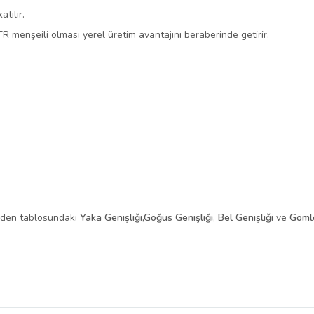
tılır.
R menşeili olması yerel üretim avantajını beraberinde getirir.
eden tablosundaki
Yaka Genişliği,
Göğüs Genişliği
,
Bel Genişliği
ve
Göml