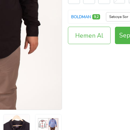
BOLDMAN
9,2
Satıcıya Sor
Sep
Hemen Al