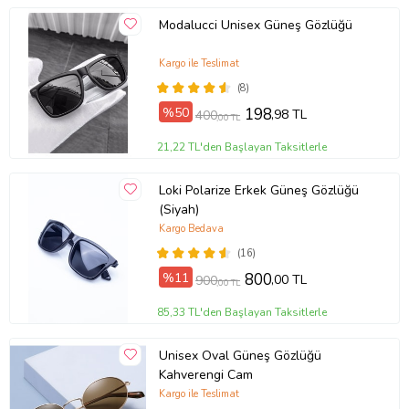
Modalucci Unisex Güneş Gözlüğü
Kargo ile Teslimat
(8)
%50
198
,98 TL
400
,00 TL
21,22 TL'den Başlayan Taksitlerle
Loki Polarize Erkek Güneş Gözlüğü
(Siyah)
Kargo Bedava
(16)
%11
800
,00 TL
900
,00 TL
85,33 TL'den Başlayan Taksitlerle
Unisex Oval Güneş Gözlüğü
Kahverengi Cam
Kargo ile Teslimat