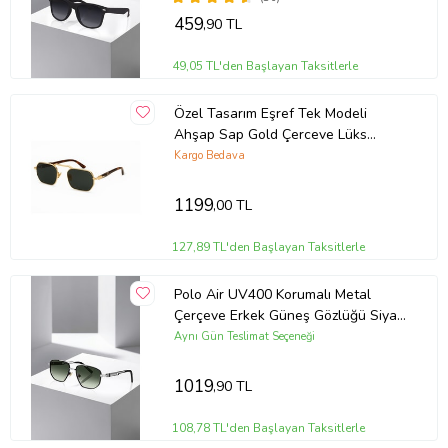
459
,90 TL
49,05 TL'den Başlayan Taksitlerle
Özel Tasarım Eşref Tek Modeli
Ahşap Sap Gold Çerceve Lüks
Güneş Gözlüğü
Kargo Bedava
1199
,00 TL
127,89 TL'den Başlayan Taksitlerle
Polo Air UV400 Korumalı Metal
Çerçeve Erkek Güneş Gözlüğü Siyah
Gümüş Yeşil Renk PLG-2118C4
Aynı Gün Teslimat Seçeneği
1019
,90 TL
108,78 TL'den Başlayan Taksitlerle