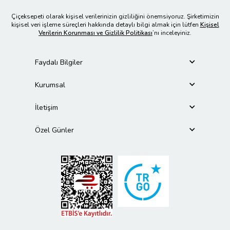
Çiçeksepeti olarak kişisel verilerinizin gizliliğini önemsiyoruz. Şirketimizin
kişisel veri işleme süreçleri hakkında detaylı bilgi almak için lütfen
Kişisel
Verilerin Korunması ve Gizlilik Politikası
’nı inceleyiniz.
Faydalı Bilgiler
Kurumsal
İletişim
Özel Günler