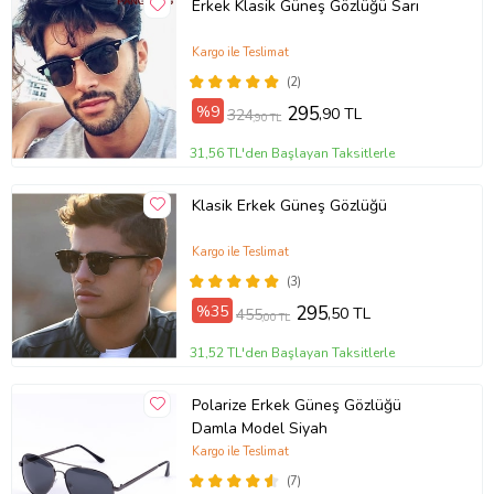
Erkek Klasik Güneş Gözlüğü Sarı
Kargo ile Teslimat
(2)
%9
295
,90 TL
324
,90 TL
31,56 TL'den Başlayan Taksitlerle
Klasik Erkek Güneş Gözlüğü
Kargo ile Teslimat
(3)
%35
295
,50 TL
455
,00 TL
31,52 TL'den Başlayan Taksitlerle
Polarize Erkek Güneş Gözlüğü
Damla Model Siyah
Kargo ile Teslimat
(7)