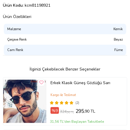
Ürün Kodu:
kcm81198921
Ürün Özellikleri
Malzeme
Kemik
Çerçeve Renk
Beyaz
Cam Renk
Füme
İlginizi Çekebilecek Benzer Seçenekler
Erkek Klasik Güneş Gözlüğü Sarı
Kargo ile Teslimat
(2)
%9
295
,90 TL
324
,90 TL
31,56 TL'den Başlayan Taksitlerle