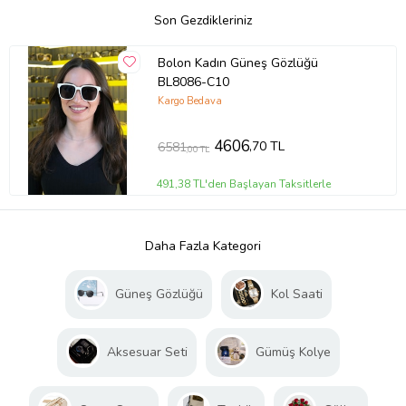
Son Gezdikleriniz
Bolon Kadın Güneş Gözlüğü
BL8086-C10
Kargo Bedava
4606
,70 TL
6581
,00 TL
491,38 TL'den Başlayan Taksitlerle
Daha Fazla Kategori
Güneş Gözlüğü
Kol Saati
Aksesuar Seti
Gümüş Kolye