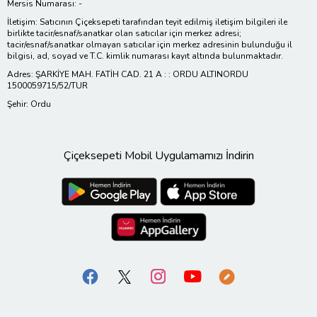
Mersis Numarası: -
İletişim: Satıcının Çiçeksepeti tarafından teyit edilmiş iletişim bilgileri ile
birlikte tacir/esnaf/sanatkar olan satıcılar için merkez adresi;
tacir/esnaf/sanatkar olmayan satıcılar için merkez adresinin bulunduğu il
bilgisi, ad, soyad ve T.C. kimlik numarası kayıt altında bulunmaktadır.
Adres: ŞARKİYE MAH. FATİH CAD. 21 A : : ORDU ALTINORDU
1500059715/52/TUR
Şehir: Ordu
Çiçeksepeti Mobil Uygulamamızı İndirin