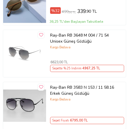
%32
339
,90 TL
499
,90 TL
36,25 TL'den Başlayan Taksitlerle
Ray-Ban RB 3648 M 004 / 71 54
Unisex Güneş Gözlüğü
Kargo Bedava
6623
,00 TL
Sepette %25 İndirim
4967
,25 TL
Ray-Ban RB 3583 N 153 / 11 58.16
Erkek Güneş Gözlüğü
Kargo Bedava
Sepet Fiyatı
6795
,00 TL