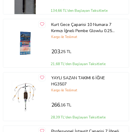
134,66 TL'den Başlayan Taksitlerle
Kurt Gece Çaparisi 10 Numara 7
Kırmızı İğneli Pembe Glowlu 0.25
Beden 0.15 Kısa Köstek
Kargo ile Teslimat
203
,25 TL
21,68 TL'den Başlayan Taksitlerle
YAYLI SAZAN TAKIMI 6 İĞNE
HG3507
Kargo ile Teslimat
266
,16 TL
28,39 TL'den Başlayan Taksitlerle
Profesyonel İstavrit Çaparisi 7 İğneli