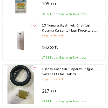
195
,00 TL
20,80 TL'den Başlayan Taksitlerle
10 Numara Siyah Tek İğneli 1gr
Kıstırma Kurşunlu Hazır Köpükte El
Olta Takımı
Kargo ile Teslimat
162
,00 TL
17,28 TL'den Başlayan Taksitlerle
Küspeli Kasnaklı T Aparatlı 2 İğneli
Sazan El Oltası Takımı
Kargo ile Teslimat
217
,00 TL
23,14 TL'den Başlayan Taksitlerle