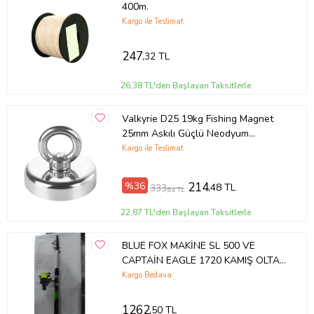
400m.
Kargo ile Teslimat
247
,32 TL
26,38 TL'den Başlayan Taksitlerle
Valkyrie D25 19kg Fishing Magnet
25mm Askılı Güçlü Neodyum
Mıknatıs
Kargo ile Teslimat
%36
214
,48 TL
333
,64 TL
22,87 TL'den Başlayan Taksitlerle
BLUE FOX MAKİNE SL 500 VE
CAPTAİN EAGLE 1720 KAMIŞ OLTA
TAKIMI 3 METRE
Kargo Bedava
1262
,50 TL