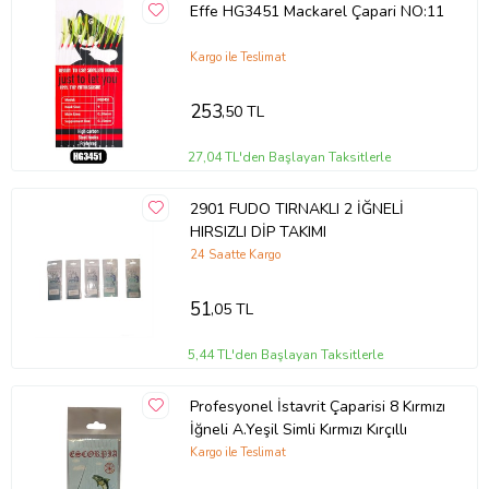
Effe HG3451 Mackarel Çapari NO:11
Kargo ile Teslimat
253
,50 TL
27,04 TL'den Başlayan Taksitlerle
2901 FUDO TIRNAKLI 2 İĞNELİ
HIRSIZLI DİP TAKIMI
24 Saatte Kargo
51
,05 TL
5,44 TL'den Başlayan Taksitlerle
Profesyonel İstavrit Çaparisi 8 Kırmızı
İğneli A.Yeşil Simli Kırmızı Kırçıllı
Kargo ile Teslimat