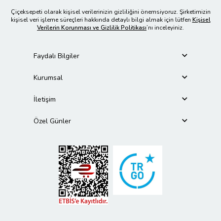
Çiçeksepeti olarak kişisel verilerinizin gizliliğini önemsiyoruz. Şirketimizin
kişisel veri işleme süreçleri hakkında detaylı bilgi almak için lütfen
Kişisel
Verilerin Korunması ve Gizlilik Politikası
’nı inceleyiniz.
Faydalı Bilgiler
Kurumsal
İletişim
Özel Günler