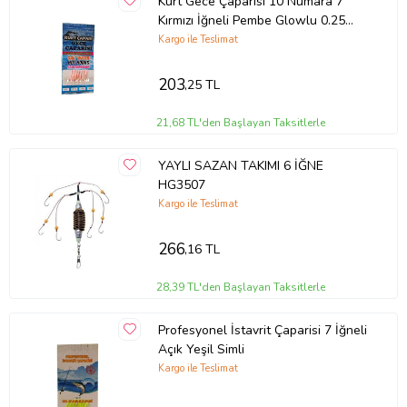
Kurt Gece Çaparisi 10 Numara 7
Kırmızı İğneli Pembe Glowlu 0.25
Beden 0.15 Kısa Köstek
Kargo ile Teslimat
203
,25 TL
21,68 TL'den Başlayan Taksitlerle
YAYLI SAZAN TAKIMI 6 İĞNE
HG3507
Kargo ile Teslimat
266
,16 TL
28,39 TL'den Başlayan Taksitlerle
Profesyonel İstavrit Çaparisi 7 İğneli
Açık Yeşil Simli
Kargo ile Teslimat