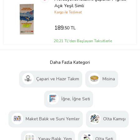
Açık Yeşil Simli
Kargo ile Teslimat
189
,50 TL
20,21 TL'den Başlayan Taksitlerle
Daha Fazla Kategori
Çapari ve Hazır Takım
Misina
İğne, İğne Seti
Maket Balık ve Suni Yemler
Olta Kamışı
Yapay Balık, Yem
Olta Seti