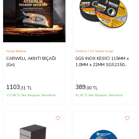
Kargo Bedava
Ücretsiz / 24 Saatte Kargo
CARWELL AKINTI BIÇAĞI
SGS INOX KESİCİ 115MM x
(Gri)
1.0MM x 22MM SGS2150
(10 Adet)
1103
389
,31 TL
,00 TL
117,68 TL'den Başlayan Taksitlerle
41,49 TL'den Başlayan Taksitlerle