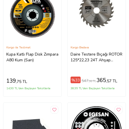
Kargo ile Teslimat
Kargo Bedava
Kupa Katlı Flap Disk Zımpara
Daire Testere Bıçağı ROTOR
A80 Kum (Sarı)
125*22,23 24T Ahşap
kesme diski (Gümüş)
365
139
%33
547
,57 TL
,75 TL
,36 TL
14,90 TL'den Başlayan Taksitlerle
38,99 TL'den Başlayan Taksitlerle