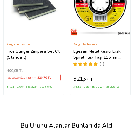
Kargo ile Teslimat
Kargo ile Teslimat
İnce Sünger Zımpara Set 6'lı
Egesan Metal Kesici Disk
(Standart)
Spiral Flex Taşı 115 mm
(115X3 Küçük Boy)
(1)
400
,95 TL
321
Sepette %20 İndirim
320
,76 TL
,84 TL
34,21 TL'den Başlayan Taksitlerle
34,32 TL'den Başlayan Taksitlerle
Bu Ürünü Alanlar Bunları da Aldı