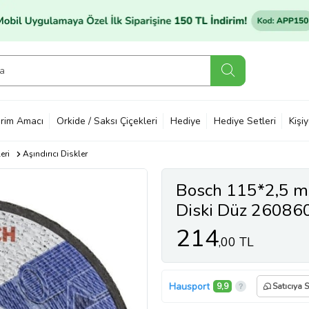
rim Amacı
Orkide / Saksı Çiçekleri
Hediye
Hediye Setleri
Kişi
eri
Aşındırıcı Diskler
Bosch 115*2,5 m
Diski Düz 2608
214
,00 TL
Hausport
9,9
Satıcıya 