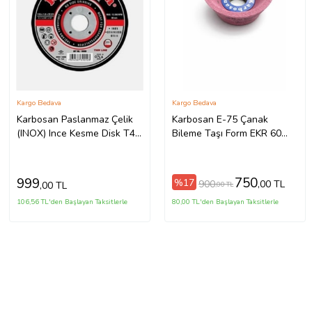
Kargo Bedava
Kargo Bedava
Karbosan Paslanmaz Çelik
Karbosan E-75 Çanak
(INOX) Ince Kesme Disk T41
Bileme Taşı Form EKR 60
Düz 115x1,0x22,23 Mm Aa
(75x40x20) 914110
54 R Bf80 25 Adet
750
999
%17
900
,00 TL
,00 TL
,00 TL
106,56 TL'den Başlayan Taksitlerle
80,00 TL'den Başlayan Taksitlerle