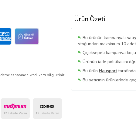
Ürün Özeti
Bu ürünün kampanyalı satışı 
stoğundan maksimum 10 adet sa
Çiçeksepeti kampanya koşull
Ürünün iade politikasını öğ
Bu ürün
Hausport
tarafında
deme esnasında kredi kartı bilgileriniz
Bu satıcının ürünlerinde geç
Bu Satıcının
Tüm Ürünlerini
Ürün sayfasında gördüğünüz f
belirlenmektedir.