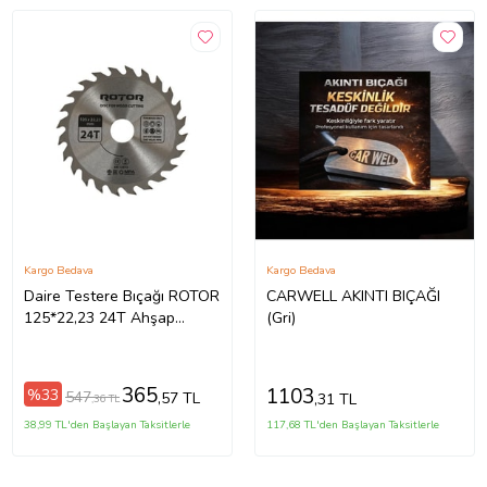
Kargo Bedava
Kargo Bedava
Daire Testere Bıçağı ROTOR
CARWELL AKINTI BIÇAĞI
125*22,23 24T Ahşap
(Gri)
kesme diski (Gümüş)
365
1103
%33
547
,57 TL
,31 TL
,36 TL
38,99 TL'den Başlayan Taksitlerle
117,68 TL'den Başlayan Taksitlerle