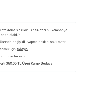
stoklarla sınırlıdır. Bir tüketici bu kampanya
tın alabilir.
arında değişiklik yapma hakkını saklı tutar.
renmek için
tıklayın.
n gönderilecektir.
erli
350,00 TL Üzeri Kargo Bedava
 Görüntüle
iyat bilgileri, satıcı tarafından