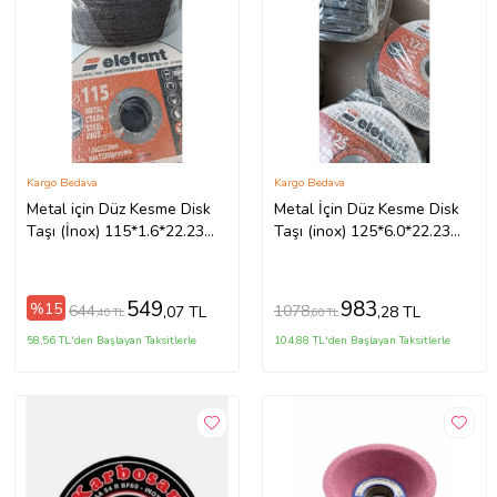
Kargo Bedava
Kargo Bedava
Metal için Düz Kesme Disk
Metal İçin Düz Kesme Disk
Taşı (İnox) 115*1.6*22.23
Taşı (inox) 125*6.0*22.23
(pakette 35 adet)
(t29) Kutuda 10 Adet
549
983
%15
644
1078
,07 TL
,28 TL
,40 TL
,60 TL
58,56 TL'den Başlayan Taksitlerle
104,88 TL'den Başlayan Taksitlerle