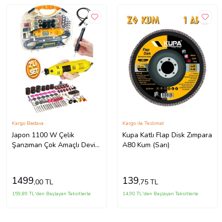
Kargo Bedava
Kargo ile Teslimat
Japon 1100 W Çelik
Kupa Katlı Flap Disk Zımpara
Şanzıman Çok Amaçlı Devir
A80 Kum (Sarı)
Ayarli 211 Parça Hobi
Gravür Seti El Motoru
1499
139
,00 TL
,75 TL
159,89 TL'den Başlayan Taksitlerle
14,90 TL'den Başlayan Taksitlerle