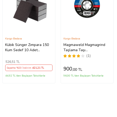
Kargo Bedava
Kargo Bedava
Kübik Sünger Zımpara 150
Magmaweld Magmagrind
Kum Sedef 10 Adet
Taşlama Taşı
(Standart)
-115x6.0x22mm-
(1)
813M211567-A (25 Adet)
526
,51 TL
900
Sepette %20 İndirim
421
,21 TL
,00 TL
44,92 TL'den Başlayan Taksitlerle
96,00 TL'den Başlayan Taksitlerle