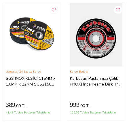
Ücretsiz / 24 Saatte Kargo
Kargo Bedava
SGS INOX KESİCİ 115MM x
Karbosan Paslanmaz Çelik
1.0MM x 22MM SGS2150
(INOX) Ince Kesme Disk T41
(10 Adet)
Düz 115x1,0x22,23 Mm Aa
54 R Bf80 25 Adet
389
999
,00 TL
,00 TL
41,49 TL'den Başlayan Taksitlerle
106,56 TL'den Başlayan Taksitlerle