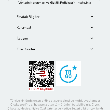
Verilerin Korunması ve Gizlilik Politikası
’nı inceleyiniz.
Faydalı Bilgiler
Kurumsal
İletişim
Özel Günler
Türkiye’nin önde gelen online alışveriş sitesi ve mobil uygulaması
Çiçeksepeti’nde, ihtiyacınız olan tüm ürünleri bulabilirsiniz. Çiçek,
Çikolata, Hediye, Kişiye Özel Ürünler ve Hediye Setleri gibi birçok farklı