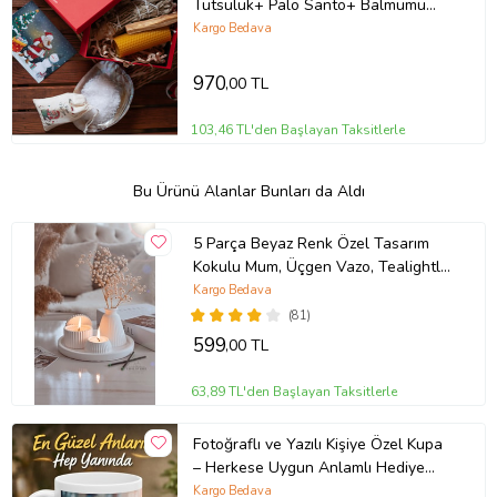
Tütsülük+ Palo Santo+ Balmumu
Mum+ Adaçayı Tütsü+ Kese Tuz)
Kargo Bedava
ritüel seti
970
,00 TL
103,46 TL'den Başlayan Taksitlerle
Bu Ürünü Alanlar Bunları da Aldı
5 Parça Beyaz Renk Özel Tasarım
Kokulu Mum, Üçgen Vazo, Tealightlık
Ve Tepsi Aksesuar Seti
Kargo Bedava
(81)
599
,00 TL
63,89 TL'den Başlayan Taksitlerle
Fotoğraflı ve Yazılı Kişiye Özel Kupa
– Herkese Uygun Anlamlı Hediye
Porselen Baskılı Kupa (Beyaz)
Kargo Bedava