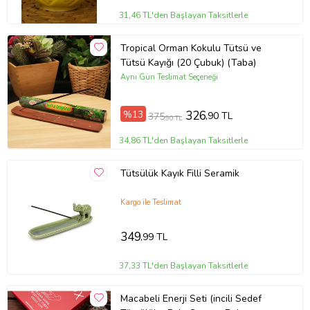
31,46 TL'den Başlayan Taksitlerle
Tropical Orman Kokulu Tütsü ve
Tütsü Kayığı (20 Çubuk) (Taba)
Aynı Gün Teslimat Seçeneği
%13
326
,90 TL
375
,90 TL
34,86 TL'den Başlayan Taksitlerle
Tütsülük Kayık Filli Seramik
Kargo ile Teslimat
349
,99 TL
37,33 TL'den Başlayan Taksitlerle
Macabeli Enerji Seti (incili Sedef