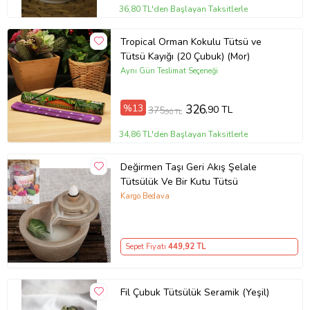
36,80 TL'den Başlayan Taksitlerle
Tropical Orman Kokulu Tütsü ve
Tütsü Kayığı (20 Çubuk) (Mor)
Aynı Gün Teslimat Seçeneği
%13
326
,90 TL
375
,90 TL
34,86 TL'den Başlayan Taksitlerle
Değirmen Taşı Geri Akış Şelale
Tütsülük Ve Bir Kutu Tütsü
Kargo Bedava
Sepet Fiyatı
449
,92 TL
Fil Çubuk Tütsülük Seramik (Yeşil)