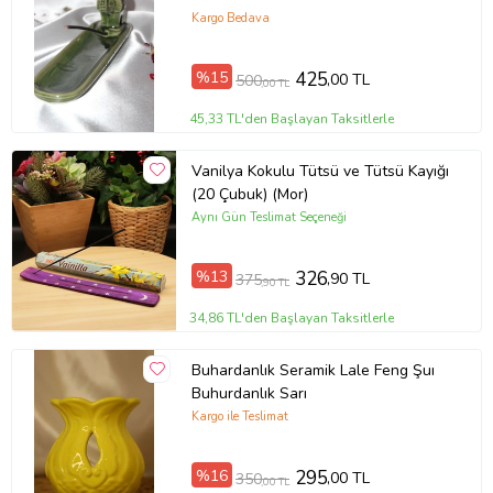
Kargo Bedava
%15
425
,00 TL
500
,00 TL
45,33 TL'den Başlayan Taksitlerle
Vanilya Kokulu Tütsü ve Tütsü Kayığı
(20 Çubuk) (Mor)
Aynı Gün Teslimat Seçeneği
%13
326
,90 TL
375
,90 TL
34,86 TL'den Başlayan Taksitlerle
Buhardanlık Seramik Lale Feng Şuı
Buhurdanlık Sarı
Kargo ile Teslimat
%16
295
,00 TL
350
,00 TL