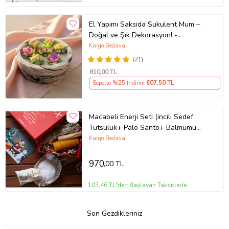
El Yapımı Saksıda Sukulent Mum –
Doğal ve Şık Dekorasyon! -
Hediyelik Mum (STD)
Kargo Bedava
(21)
810
,00 TL
Sepette %25 İndirim
607
,50 TL
Macabeli Enerji Seti (incili Sedef
Tütsülük+ Palo Santo+ Balmumu
Mum+ Adaçayı Tütsü+ Kese Tuz)
Kargo Bedava
ritüel seti
970
,00 TL
103,46 TL'den Başlayan Taksitlerle
Son Gezdikleriniz