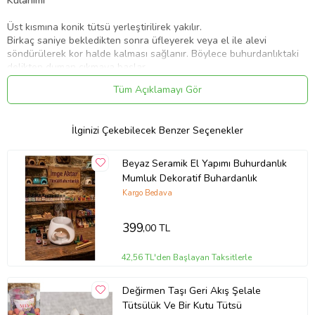
Kulanımı
Üst kısmına konik tütsü yerleştirilirek yakılır.
Birkaç saniye bekledikten sonra üfleyerek veya el ile alevi
söndürülerek kor halde kalması sağlanır. Böylece buhurdanlıktaki
delikten duman çıkmaya başlar.
Tüm Açıklamayı Gör
Ürün Ebatları
Uzunluk: 5 cm
İlginizi Çekebilecek Benzer Seçenekler
Genişlik: 5 cm
Yükseklik: 14 cm
Beyaz Seramik El Yapımı Buhurdanlık
Ürün Kodu:
kcm32493382
Mumluk Dekoratif Buhardanlık
Kargo Bedava
399
,00 TL
42,56 TL'den Başlayan Taksitlerle
Değirmen Taşı Geri Akış Şelale
Tütsülük Ve Bir Kutu Tütsü