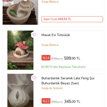
Kargo Bedava
Sepet Fiyatı
449
,92 TL
Masal Evi Tütsülük
Kargo Bedava
%14
599
,90 TL
699
,90 TL
63,98 TL'den Başlayan Taksitlerle
Buhardanlık Seramik Lale Feng Şuı
Buhurdanlık Beyaz (Sarı)
Kargo ile Teslimat
%12
345
,00 TL
390
,00 TL