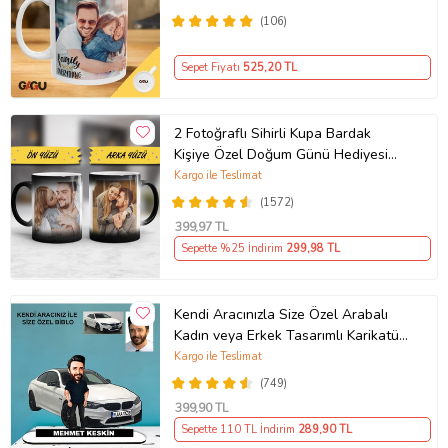
(106)
Sepet Fiyatı
525
,20 TL
2 Fotoğraflı Sihirli Kupa Bardak
Kişiye Özel Doğum Günü Hediyesi
Sevgiliye Hediye Anneye Babaya
Kargo ile Teslimat
Ablaya Abiye Kız Erkek Kardeşe
(1572)
Arkadaşa Resimli Günü Yıl Dönümü
399
,97 TL
Hediyesi
Sepette %25 İndirim
299
,98 TL
Kendi Aracınızla Size Özel Arabalı
Kadın veya Erkek Tasarımlı Karikatür
Biblo , Babalar Günü Hediyesi,
Kargo ile Teslimat
Erkeğe Hediye, Rent A Car Hediyesi
(749)
399
,90 TL
Sepette 110 TL İndirim
289
,90 TL