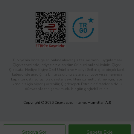
Türkiye’nin önde gelen online alışveriş sitesi ve mobil uygulaması
Çiçeksepeti’nde, ihtiyacınız olan tüm ürünleri bulabilirsiniz. Çiçek,
Çikolata, Hediye, Kişiye Özel Ürünler ve Hediye Setleri gibi birçok farklı
kategoride aradığınız binlerce ürünü sizlere sunuyor ve zamanında
kapınıza getiriyoruz! Siz de ister sevdiklerinizi mutlu etmek için, ister
kendiniz için sipariş verebilir; Çiçeksepeti Extra’nın fırsatlarla dolu
dünyasıyla tanışarak mutlu bir gün geçirebilirsiniz.
Copyright © 2026 Çiçeksepeti İnternet Hizmetleri A.Ş
Satıcıya Sor
Sepete Ekle