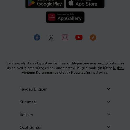
Çiçeksepeti olarak kişisel verilerinizin gizliliğini önemsiyoruz. Şirketimizin
kişisel veri işleme süreçleri hakkında detaylı bilgi almak için lütfen
Kişisel
Verilerin Korunması ve Gizlilik Politikası
’nı inceleyiniz.
Faydalı Bilgiler
Kurumsal
İletişim
Özel Günler