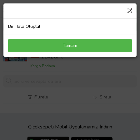
Bir Hata Oluştu!
BUKALEMUN DENEY SETİ
Tamam
1428,0 TL
%20
1142,
00 TL
Kargo Bedava
Filtrele
Sırala
Çiçeksepeti Mobil Uygulamamızı İndirin