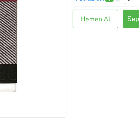
Sep
Hemen Al