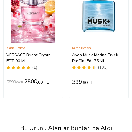
Kargo Bedava
Kargo Bedava
VERSACE Bright Crystal -
Avon Musk Marine Erkek
EDT 90 ML
Parfüm Edt 75 Ml.
(1)
(191)
2800
399
5899
,00 TL
,90 TL
,00 TL
Bu Ürünü Alanlar Bunları da Aldı