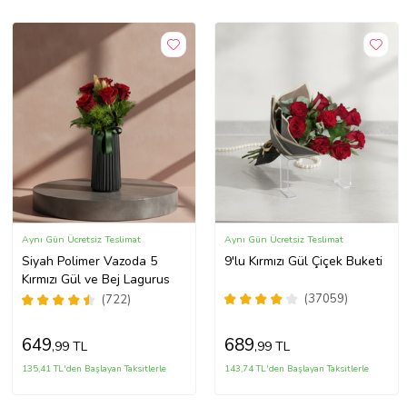
Aynı Gün Ücretsiz Teslimat
Aynı Gün Ücretsiz Teslimat
Siyah Polimer Vazoda 5
9'lu Kırmızı Gül Çiçek Buketi
Kırmızı Gül ve Bej Lagurus
(37059)
(722)
649
689
,99 TL
,99 TL
135,41 TL'den Başlayan Taksitlerle
143,74 TL'den Başlayan Taksitlerle