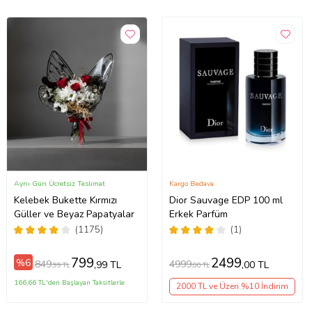
Aynı Gün Ücretsiz Teslimat
Kargo Bedava
Kelebek Bukette Kırmızı
Dior Sauvage EDP 100 ml
Güller ve Beyaz Papatyalar
Erkek Parfüm
(1175)
(1)
799
2499
%6
849
4999
,99 TL
,00 TL
,99 TL
,00 TL
166,66 TL'den Başlayan Taksitlerle
2000 TL ve Üzeri %10 İndirim