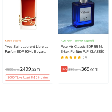
Kargo Bedava
Aynı Gün Teslimat Seçeneği
Yves Saint Laurent Libre Le
Polo Air Classic EDP 55 Ml
Parfum EDP 90ML Bayan
Erkek Parfüm PLP-CLASSİC
Parfüm
(3)
2499
369
%5
4500
389
,00 TL
,90 TL
,00 TL
,90 TL
2000 TL ve Üzeri %10 İndirim