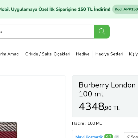
rim Amacı
Orkide / Saksı Çiçekleri
Hediye
Hediye Setleri
Kişi
Burberry London
100 ml
4348
,90 TL
Hacim
: 100 ML
Mavi Kozmetik
9,3
Sor