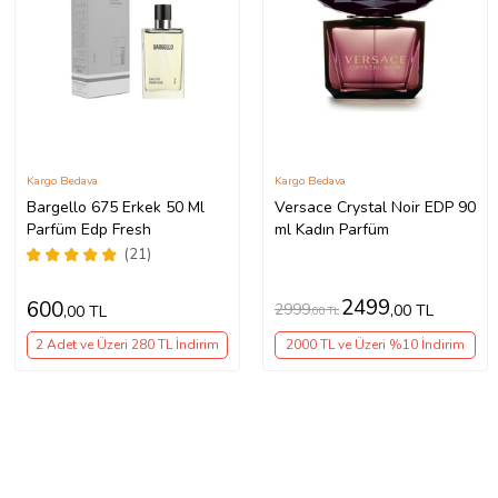
Kargo Bedava
Kargo Bedava
Bargello 675 Erkek 50 Ml
Versace Crystal Noir EDP 90
Parfüm Edp Fresh
ml Kadın Parfüm
(21)
2499
600
2999
,00 TL
,00 TL
,00 TL
2 Adet ve Üzeri 280 TL İndirim
2000 TL ve Üzeri %10 İndirim