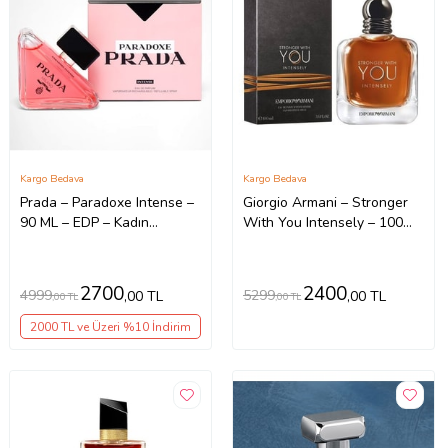
Kargo Bedava
Kargo Bedava
Prada – Paradoxe Intense –
Giorgio Armani – Stronger
90 ML – EDP – Kadın
With You Intensely – 100
Parfümü
ML – EDP - Erkek parfümü
2700
2400
4999
5299
,00 TL
,00 TL
,00 TL
,00 TL
2000 TL ve Üzeri %10 İndirim