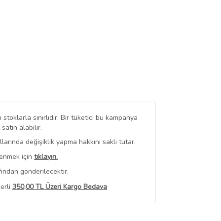
stoklarla sınırlıdır. Bir tüketici bu kampanya
tın alabilir.
arında değişiklik yapma hakkını saklı tutar.
renmek için
tıklayın.
ından gönderilecektir.
erli
350,00 TL Üzeri Kargo Bedava
 Görüntüle
iyat bilgileri, satıcı tarafından