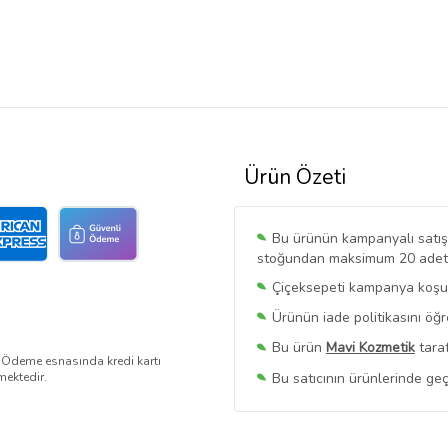
Ürün Özeti
Bu ürünün kampanyalı satışı 
stoğundan maksimum 20 adet sa
Çiçeksepeti kampanya koşull
Ürünün iade politikasını öğ
Bu ürün
Mavi Kozmetik
taraf
. Ödeme esnasında kredi kartı
Bu satıcının ürünlerinde geç
mektedir.
Bu Satıcının
Tüm Ürünlerini
Ürün sayfasında gördüğünüz f