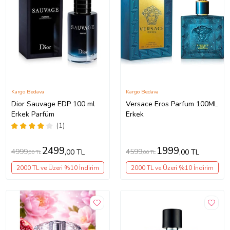
Kargo Bedava
Kargo Bedava
Dior Sauvage EDP 100 ml
Versace Eros Parfum 100ML
Erkek Parfüm
Erkek
(1)
2499
1999
4999
4599
,00 TL
,00 TL
,00 TL
,00 TL
2000 TL ve Üzeri %10 İndirim
2000 TL ve Üzeri %10 İndirim