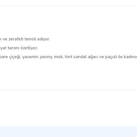
belirlenmektedir.
ve zerafeti temsil ediyor.
t tarzını özetliyor.
 tiare çiçeği, yasemin, peony, misk, hint sandal ağacı ve paçuli ile kadıns