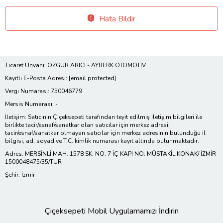
Hata Bildir
Ticaret Ünvanı: ÖZGÜR ARICI - AYBERK OTOMOTİV
Kayıtlı E-Posta Adresi:
[email protected]
Vergi Numarası: 750046779
Mersis Numarası: -
İletişim: Satıcının Çiçeksepeti tarafından teyit edilmiş iletişim bilgileri ile
birlikte tacir/esnaf/sanatkar olan satıcılar için merkez adresi;
tacir/esnaf/sanatkar olmayan satıcılar için merkez adresinin bulunduğu il
bilgisi, ad, soyad ve T.C. kimlik numarası kayıt altında bulunmaktadır.
Adres: MERSİNLİ MAH. 1578 SK. NO: 7 İÇ KAPI NO: MÜSTAKİL KONAK/ İZMİR
1500048475/35/TUR
Şehir: İzmir
Çiçeksepeti Mobil Uygulamamızı İndirin