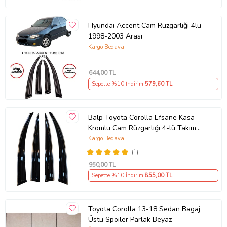
Hyundai Accent Cam Rüzgarlığı 4lü
1998-2003 Arası
Kargo Bedava
644
,00 TL
Sepette %10 İndirim
579
,60 TL
Balp Toyota Corolla Efsane Kasa
Kromlu Cam Rüzgarlığı 4-lü Takım
1992-1998 Arası
Kargo Bedava
(1)
950
,00 TL
Sepette %10 İndirim
855
,00 TL
Toyota Corolla 13-18 Sedan Bagaj
Üstü Spoiler Parlak Beyaz