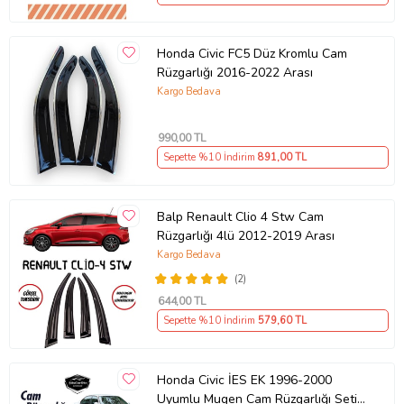
Honda Civic FC5 Düz Kromlu Cam
Rüzgarlığı 2016-2022 Arası
Kargo Bedava
990
,00 TL
Sepette %10 İndirim
891
,00 TL
Balp Renault Clio 4 Stw Cam
Rüzgarlığı 4lü 2012-2019 Arası
Kargo Bedava
(2)
644
,00 TL
Sepette %10 İndirim
579
,60 TL
Honda Civic İES EK 1996-2000
Uyumlu Mugen Cam Rüzgarlığı Seti