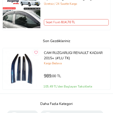
Piano Black 4'lü İthal
Ücretsiz / 24 Saatte Kargo
Sepet Fiyatı
814
,70 TL
Son Gezdikleriniz
CAM RUZGARLIGI RENAULT KADJAR
2015+ (4'LU TK)
Kargo Bedava
989
,00 TL
105,49 TL'den Başlayan Taksitlerle
Daha Fazla Kategori