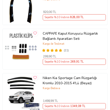
920
,00 TL
Sepette %10 İndirim
828
,00 TL
CAPPAFE Kaput Koruyucu Rüzgarlık
Bağlantı Aparatları Seti
Kargo ile Teslimat
(11)
299
,90 TL
Sepette %10 İndirim
269
,91 TL
Niken Kia Sportage Cam Rüzgarlığı
Kromlu 2010-2015 4'Lü (Beyaz)
Kargo Bedava
1498
,99 TL
Sepette %10 İndirim
1349
,09 TL