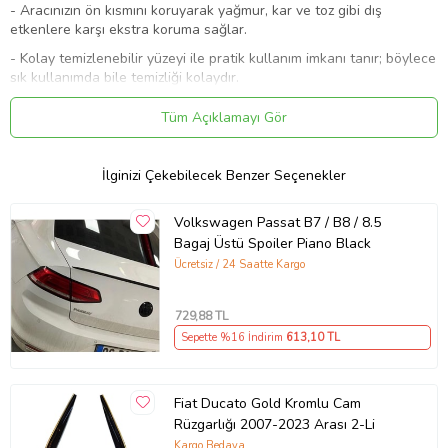
- Aracınızın ön kısmını koruyarak yağmur, kar ve toz gibi dış
etkenlere karşı ekstra koruma sağlar.
- Kolay temizlenebilir yüzeyi ile pratik kullanım imkanı tanır; böylece
sık kullanımda bile temizliği kolaydır.
Bu ilan
BizimHesap.com
ile yayınlanmıştır.
Tüm Açıklamayı Gör
Ürün Kodu:
kcm41159544
İlginizi Çekebilecek Benzer Seçenekler
Volkswagen Passat B7 / B8 / 8.5
Bagaj Üstü Spoiler Piano Black
Ücretsiz / 24 Saatte Kargo
729
,88 TL
Sepette %16 İndirim
613
,10 TL
Fiat Ducato Gold Kromlu Cam
Rüzgarlığı 2007-2023 Arası 2-Li
Kargo Bedava