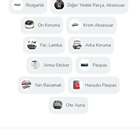
Rüzgarlık
Diğer Yedek Parça, Aksesuar
Ön Koruma
Krom Aksesuar
Far, Lamba
Arka Koruma
Arma Sticker
Paspas
Yan Basamak
Havuzlu Paspas
Oto Ayna