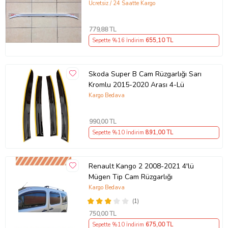
Ücretsiz / 24 Saatte Kargo
779
,88 TL
Sepette %16 İndirim
655
,10 TL
Skoda Super B Cam Rüzgarlığı Sarı
Kromlu 2015-2020 Arası 4-Lü
Kargo Bedava
990
,00 TL
Sepette %10 İndirim
891
,00 TL
Renault Kango 2 2008-2021 4'lü
Mügen Tip Cam Rüzgarlığı
Kargo Bedava
(1)
750
,00 TL
Sepette %10 İndirim
675
,00 TL