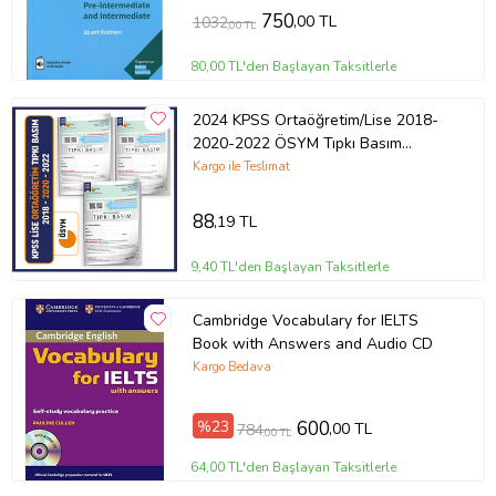
750
,00 TL
1032
,00 TL
80,00 TL'den Başlayan Taksitlerle
2024 KPSS Ortaöğretim/Lise 2018-
2020-2022 ÖSYM Tıpkı Basım
Türkiye Geneli D.Çözü
Kargo ile Teslimat
88
,19 TL
9,40 TL'den Başlayan Taksitlerle
Cambridge Vocabulary for IELTS
Book with Answers and Audio CD
Kargo Bedava
%23
600
,00 TL
784
,00 TL
64,00 TL'den Başlayan Taksitlerle