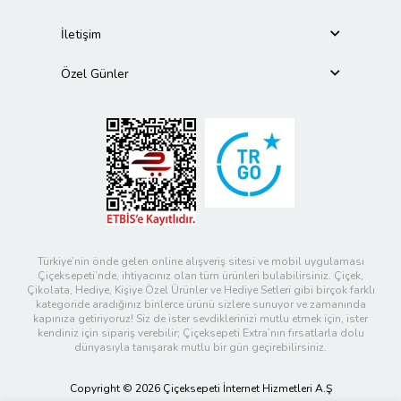
İletişim
Özel Günler
Türkiye’nin önde gelen online alışveriş sitesi ve mobil uygulaması
Çiçeksepeti’nde, ihtiyacınız olan tüm ürünleri bulabilirsiniz. Çiçek,
Çikolata, Hediye, Kişiye Özel Ürünler ve Hediye Setleri gibi birçok farklı
kategoride aradığınız binlerce ürünü sizlere sunuyor ve zamanında
kapınıza getiriyoruz! Siz de ister sevdiklerinizi mutlu etmek için, ister
kendiniz için sipariş verebilir; Çiçeksepeti Extra’nın fırsatlarla dolu
dünyasıyla tanışarak mutlu bir gün geçirebilirsiniz.
Copyright © 2026 Çiçeksepeti İnternet Hizmetleri A.Ş