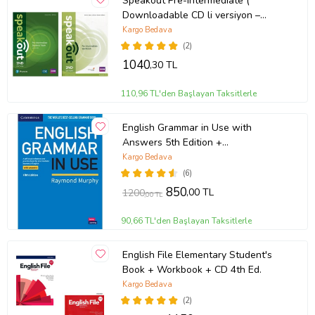
Speakout Pre-intermediate (
Downloadable CD li versiyon –
Online KOD YOKTUR )
Kargo Bedava
(2)
1040
,30 TL
110,96 TL'den Başlayan Taksitlerle
English Grammar in Use with
Answers 5th Edition +
Downloadable Audios CD
Kargo Bedava
(6)
850
,00 TL
1200
,00 TL
90,66 TL'den Başlayan Taksitlerle
English File Elementary Student's
Book + Workbook + CD 4th Ed.
Kargo Bedava
(2)