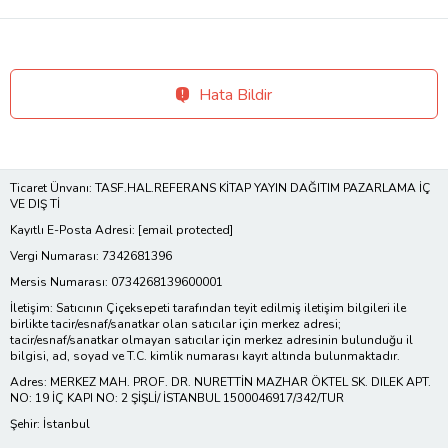
Hata Bildir
Ticaret Ünvanı: TASF.HAL.REFERANS KİTAP YAYIN DAĞITIM PAZARLAMA İÇ
VE DIŞ Tİ
Kayıtlı E-Posta Adresi:
[email protected]
Vergi Numarası: 7342681396
Mersis Numarası: 0734268139600001
İletişim: Satıcının Çiçeksepeti tarafından teyit edilmiş iletişim bilgileri ile
birlikte tacir/esnaf/sanatkar olan satıcılar için merkez adresi;
tacir/esnaf/sanatkar olmayan satıcılar için merkez adresinin bulunduğu il
bilgisi, ad, soyad ve T.C. kimlik numarası kayıt altında bulunmaktadır.
Adres: MERKEZ MAH. PROF. DR. NURETTİN MAZHAR ÖKTEL SK. DILEK APT.
NO: 19 İÇ KAPI NO: 2 ŞİŞLİ/ İSTANBUL 1500046917/342/TUR
Şehir: İstanbul