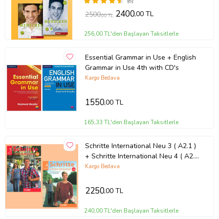
(8)
2400
,00 TL
2500
,00 TL
256,00 TL'den Başlayan Taksitlerle
Essential Grammar in Use + English
Grammar in Use 4th with CD's
Kargo Bedava
1550
,00 TL
165,33 TL'den Başlayan Taksitlerle
Schritte International Neu 3 ( A2.1 )
+ Schritte International Neu 4 ( A2.2
) Kurs Und Arbeitsbuch + Ar
Kargo Bedava
Teknolojisi Ile Kolay Öğrenme
2250
,00 TL
240,00 TL'den Başlayan Taksitlerle