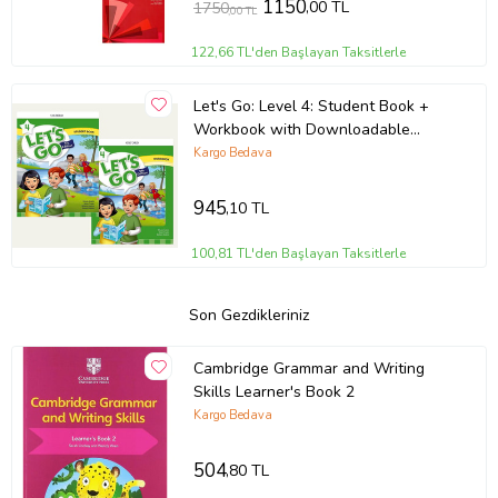
1150
,00 TL
1750
,00 TL
122,66 TL'den Başlayan Taksitlerle
Let's Go: Level 4: Student Book +
Workbook with Downloadable
Audios
Kargo Bedava
945
,10 TL
100,81 TL'den Başlayan Taksitlerle
Son Gezdikleriniz
Cambridge Grammar and Writing
Skills Learner's Book 2
Kargo Bedava
504
,80 TL