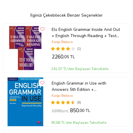
İlginizi Çekebilecek Benzer Seçenekler
Els English Grammar Inside And Out
+ English Through Reading + Test
Your Vocabulary
Kargo Bedava
(1)
2260
,05 TL
241,07 TL'den Başlayan Taksitlerle
English Grammar in Use with
Answers 5th Edition +
Downloadable Audios CD
Kargo Bedava
(6)
850
,00 TL
1200
,00 TL
90,66 TL'den Başlayan Taksitlerle