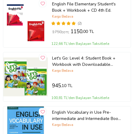
English File Elementary Student's
Book + Workbook + CD 4th Ed.
Kargo Bedava
(2)
1150
,00 TL
1750
,00 TL
122,66 TL'den Başlayan Taksitlerle
Let's Go: Level 4: Student Book +
Workbook with Downloadable
Audios
Kargo Bedava
945
,10 TL
100,81 TL'den Başlayan Taksitlerle
English Vocabulary in Use Pre-
intermediate and Intermediate Book
and CD
Kargo Bedava