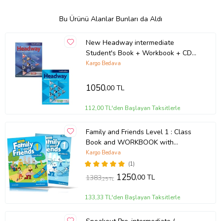
Bu Ürünü Alanlar Bunları da Aldı
New Headway intermediate
Student's Book + Workbook + CD
4th Ed.
Kargo Bedava
1050
,00 TL
112,00 TL'den Başlayan Taksitlerle
Family and Friends Level 1 : Class
Book and WORKBOOK with
Downloadable Audios
Kargo Bedava
(1)
1250
,00 TL
1383
,25 TL
133,33 TL'den Başlayan Taksitlerle