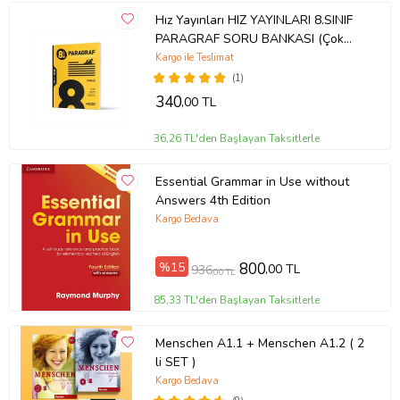
Hız Yayınları HIZ YAYINLARI 8.SINIF
PARAGRAF SORU BANKASI (Çok
Renkli)
Kargo ile Teslimat
(1)
340
,00 TL
36,26 TL'den Başlayan Taksitlerle
Essential Grammar in Use without
Answers 4th Edition
Kargo Bedava
%15
800
,00 TL
936
,00 TL
85,33 TL'den Başlayan Taksitlerle
Menschen A1.1 + Menschen A1.2 ( 2
li SET )
Kargo Bedava