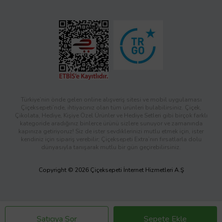
Türkiye’nin önde gelen online alışveriş sitesi ve mobil uygulaması
Çiçeksepeti’nde, ihtiyacınız olan tüm ürünleri bulabilirsiniz. Çiçek,
Çikolata, Hediye, Kişiye Özel Ürünler ve Hediye Setleri gibi birçok farklı
kategoride aradığınız binlerce ürünü sizlere sunuyor ve zamanında
kapınıza getiriyoruz! Siz de ister sevdiklerinizi mutlu etmek için, ister
kendiniz için sipariş verebilir; Çiçeksepeti Extra’nın fırsatlarla dolu
dünyasıyla tanışarak mutlu bir gün geçirebilirsiniz.
Copyright © 2026 Çiçeksepeti İnternet Hizmetleri A.Ş
Satıcıya Sor
Sepete Ekle