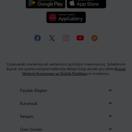
Çiçeksepeti olarak kişisel verilerinizin gizliliğini önemsiyoruz. Şirketimizin
kişisel veri işleme süreçleri hakkında detaylı bilgi almak için lütfen
Kişisel
Verilerin Korunması ve Gizlilik Politikası
’nı inceleyiniz.
Faydalı Bilgiler
Kurumsal
İletişim
Özel Günler