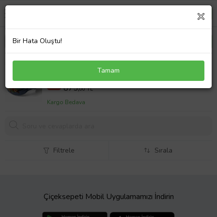
Bir Hata Oluştu!
ÇANAKKALE MİMOZA NAKIŞLI DENİM MAVİ TAÇ
Tamam
ÇM02A - ZELİCE (Altın / Dore)
1000,00 TL
%12
875,
00 TL
Kargo Bedava
Filtrele
Sırala
Çiçeksepeti Mobil Uygulamamızı İndirin