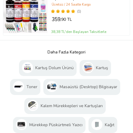
4X100ml (Çok Renkli)
Ücretsiz / 24 Saatte Kargo
(1)
359
,90 TL
38,38 TL'den Başlayan Taksitlerle
Daha Fazla Kategori
Kartuş Dolum Ürünü
Kartuş
Toner
Masaüstü (Desktop) Bilgisayar
Kalem Mürekkepleri ve Kartuşları
Mürekkep Püskürtmeli Yazıcı
Kağıt