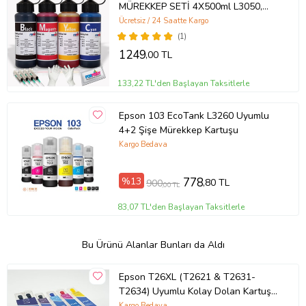
MÜREKKEP SETİ 4X500ml L3050,
L3060, L220
Ücretsiz / 24 Saatte Kargo
(1)
1249
,00 TL
133,22 TL'den Başlayan Taksitlerle
Epson 103 EcoTank L3260 Uyumlu
4+2 Şişe Mürekkep Kartuşu
Kargo Bedava
%13
778
,80 TL
900
,00 TL
83,07 TL'den Başlayan Taksitlerle
Bu Ürünü Alanlar Bunları da Aldı
Epson T26XL (T2621 & T2631-
T2634) Uyumlu Kolay Dolan Kartuş -
5 Renk (Çok Renkli)
Kargo Bedava