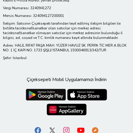
Kayıtlı E-Posta Adresi:
[email protected]
Vergi Numarası: 3240941272
Mersis Numarası: 324094127200001
İletişim: Satıcının Çiçeksepeti tarafından teyit edilmiş iletişim bilgileri ile
birlikte tacir/esnaf/sanatkar olan satıcılar için merkez adresi;
tacir/esnaf/sanatkar olmayan satıcılar için merkez adresinin bulunduğu il
bilgisi, ad, soyad ve T.C. kimlik numarası kayıt altında bulunmaktadır.
Adres: HALİL RIFAT PAŞA MAH. YÜZER HAVUZ SK. PERPA TİC MER A BLOK
NO: 1 İÇ KAPI NO: 1733 ŞİŞLİ/ İSTANBUL 1500046913/342/TUR
Şehir: İstanbul
Çiçeksepeti Mobil Uygulamamızı İndirin