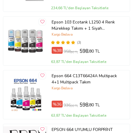
234,66 TL'den Başlayan Taksitlerle
Epson 103 Ecotank L1250 4 Renk
Mürekkep Takımı + 1 Siyah
Mürekkep
Kargo Bedava
(3)
%38
598
,80 TL
958
,80 TL
63,87 TL'den Başlayan Taksitlerle
Epson 664 C13T66424A Multipack
4+1 Multipack Takım
Kargo Bedava
%36
598
,80 TL
936
,00 TL
63,87 TL'den Başlayan Taksitlerle
EPSON 664 UYUMLU FORPRİNT