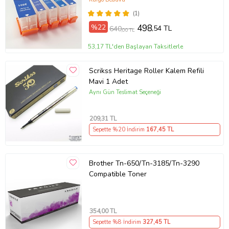
(1)
%22
498
,54 TL
640
,00 TL
53,17 TL'den Başlayan Taksitlerle
Scrikss Heritage Roller Kalem Refili
Mavi 1 Adet
Aynı Gün Teslimat Seçeneği
209
,31 TL
Sepette %20 İndirim
167
,45 TL
Brother Tn-650/Tn-3185/Tn-3290
Compatible Toner
354
,00 TL
Sepette %8 İndirim
327
,45 TL