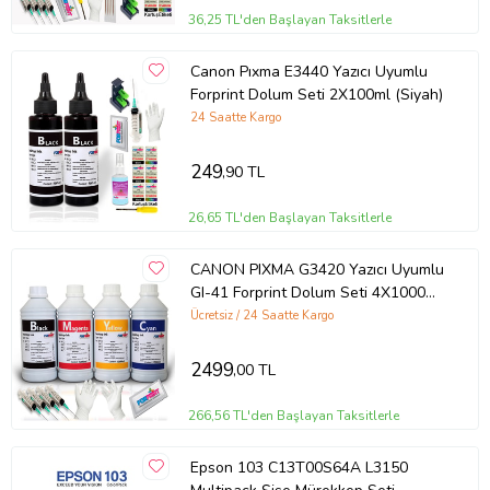
36,25 TL'den Başlayan Taksitlerle
FORPRİNT MÜREKKEPLERİNİN BU TÜR ÖZELLİKLERİNDEN DOLAYI
YÜZLERCE SATICI VE MİLYONLARCA KULLANICININ BİRİNCİ
Canon Pıxma E3440 Yazıcı Uyumlu
TERCİHİDİR.
Forprint Dolum Seti 2X100ml (Siyah)
Ürün Kodu:
kcm95770800
24 Saatte Kargo
249
,90 TL
26,65 TL'den Başlayan Taksitlerle
CANON PIXMA G3420 Yazıcı Uyumlu
GI-41 Forprint Dolum Seti 4X1000ml
(Çok Renkli)
Ücretsiz / 24 Saatte Kargo
2499
,00 TL
266,56 TL'den Başlayan Taksitlerle
Epson 103 C13T00S64A L3150