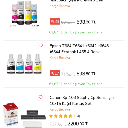
Multipack Şişe Mürekkep Seti
Kargo Bedava
%33
598
,80 TL
894
,00 TL
63,87 TL'den Başlayan Taksitlerle
Epson T664 T6641-t6642-t6643-
t6644 Ecotank L455 4 Renk
Mürekkep Takımı
Kargo Bedava
%17
598
,80 TL
718
,80 TL
63,87 TL'den Başlayan Taksitlerle
Canon Kp-108 Selphy Cp Serisi Için
10x15 Kağıt Kartuş Set
Kargo Bedava
(14)
2200
,00 TL
6270
,00 TL