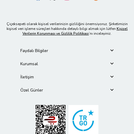
Çiçeksepeti olarak kişisel verilerinizin gizliliğini önemsiyoruz. Şirketimizin
kişisel veri işleme süreçleri hakkında detaylı bilgi almak için lütfen
Kişisel
Verilerin Korunması ve Gizlilik Politikası
’nı inceleyiniz.
Faydalı Bilgiler
Kurumsal
İletişim
Özel Günler