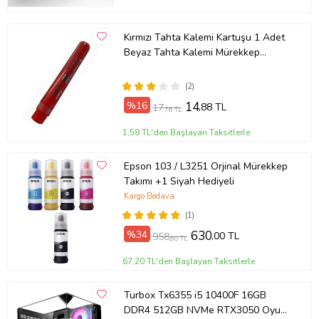
Kırmızı Tahta Kalemi Kartuşu 1 Adet
Beyaz Tahta Kalemi Mürekkep
Kartuşu Kırmızı
(2)
%16
14
,88 TL
17
,76 TL
1,58 TL'den Başlayan Taksitlerle
Epson 103 / L3251 Orjinal Mürekkep
Takımı +1 Siyah Hediyeli
Kargo Bedava
(1)
%34
630
,00 TL
958
,80 TL
67,20 TL'den Başlayan Taksitlerle
Turbox Tx6355 i5 10400F 16GB
DDR4 512GB NVMe RTX3050 Oyun