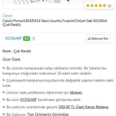
(
1
)
Canon
Canon Pıxma E404/E414 Yazıcı Uyumlu Forprint Dolum Seti 4X100ml
(Çok Renkli)
ECOSARF
9,3
Satıcıya Sor
Renk
: Çok Renkli
Ürün Özeti
Bu ürünün kampanyalı satışı stoklarla sınırlıdır. Bir tüketici bu
kampanya stoğundan maksimum 10 adet satın alabilir.
Çiçeksepeti kampanya koşullarında değişiklik yapma hakkını saklı
tutar.
Ürünün iade politikasını öğrenmek için
tıklayın.
Bu ürün
ECOSARF
tarafından gönderilecektir.
Bu satıcının ürünlerinde geçerli
350,00 TL Üzeri Kargo Bedava
Bu Satıcının
Tüm Ürünlerini Görüntüle