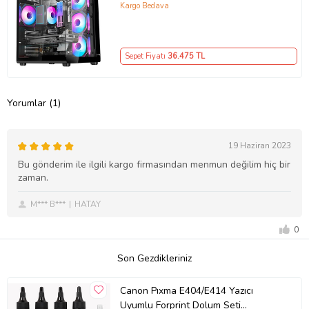
Hazır Sistem
Kargo Bedava
Sepet Fiyatı
36.475
TL
Yorumlar (1)
19 Haziran 2023
Bu gönderim ile ilgili kargo firmasından menmun değilim hiç bir
zaman.
M*** B***
HATAY
0
Son Gezdikleriniz
Canon Pıxma E404/E414 Yazıcı
Uyumlu Forprint Dolum Seti