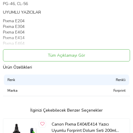
PG-46, CL-56
UYUMLU YAZICILAR
Pıxma E204
Pıxma E304
Pıxma E404
Pıxma E414
Pıxma E464
Pıxma E474
Pıxma E484
Tüm Açıklamayı Gör
Pıxma E3140
Pıxma E3340
Ürün Özellikleri
Pıxma E4240
PAKET İÇERİĞİ
Renk
Renkli
(4x100ml (4 Renk) Forprint Dolum Mürekkebi
Marka
Forprint
Kartuş Temizleme Solüsyonu
4 Adet Kartuş Dolum Enjektör
6 Adet Kartuş Etiketi
İlginizi Çekebilecek Benzer Seçenekler
Kartuş Vakum Aparatı (Siyah Ve Renkli Kartuş İçin Ayrı Contalar)
Temizleme Mendili (Islak Mendil)
4 Adet Ahşap Kürdan (Renkli Kartuşlarda Renk Belirlemek İçin
Canon Pıxma E404/E414 Yazıcı
Kullanılır)
Uyumlu Forprint Dolum Seti 200ml