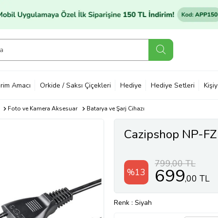
rim Amacı
Orkide / Saksı Çiçekleri
Hediye
Hediye Setleri
Kişi
Foto ve Kamera Aksesuar
Batarya ve Şarj Cihazı
Cazipshop NP-FZ1
799,00 TL
699
%13
,00 TL
Renk
: Siyah