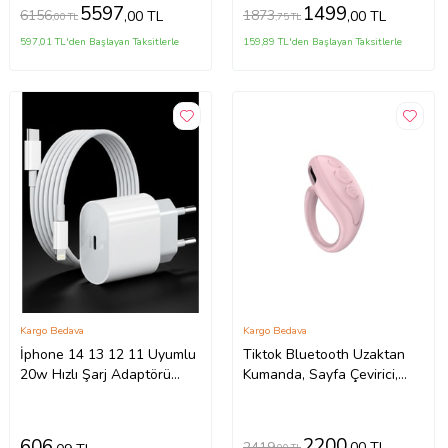
5597
1499
6156
1873
,00 TL
,00 TL
,00 TL
,75 TL
597,01 TL'den Başlayan Taksitlerle
159,89 TL'den Başlayan Taksitlerle
Kargo Bedava
Kargo Bedava
İphone 14 13 12 11 Uyumlu
Tiktok Bluetooth Uzaktan
20w Hızlı Şarj Adaptörü
Kumanda, Sayfa Çevirici,
Lightning Kablo Seti
Telefon ve Kamera Kaydı
2200
606
2419
,00 TL
,00 TL