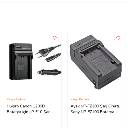
Kargo Bedava
Kargo Bedava
Hlypro Canon 1200D
Ayex NP-FZ100 Şarj Cihazı,
Batarya için LP-E10 Şarj
Sony NP-FZ100 Batarya İle
Cihazı (Siyah)
Uyumlu (Siyah)