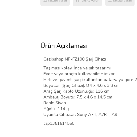
Ürün Açıklaması
Cazipshop NP-FZ100 Şarj Cihazı
Taşıması kolay, İnce ve şık tasarımı.
Evde veya araçta kullanabilme imkanı
Hızlı ve güvenli şarj (kullanılan bataryaya göre 2
Boyutlar (Şarj Cihazı): 8.4 x 4.6 x 3.8 cm
Araç Şarj Kablo Uzunluğu: 116 cm
Ambalaj Boyutu: 7.5 x 4.6 x 14.5 cm
Renk: Siyah
Ağırlık: 114 g
Uyumlu Cihazlar: Sony A7III, A7RIII, A9
czp1351514555