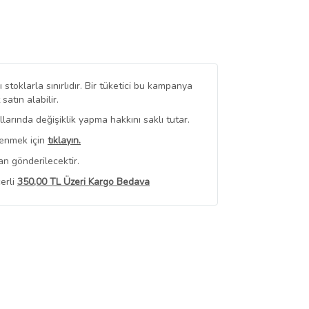
stoklarla sınırlıdır. Bir tüketici bu kampanya
tın alabilir.
arında değişiklik yapma hakkını saklı tutar.
renmek için
tıklayın.
an gönderilecektir.
erli
350,00 TL Üzeri Kargo Bedava
 Görüntüle
iyat bilgileri, satıcı tarafından