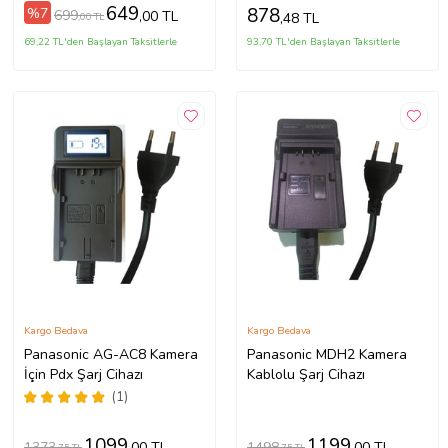
649
878
%7
699
,00 TL
,48 TL
,00 TL
69,22 TL'den Başlayan Taksitlerle
93,70 TL'den Başlayan Taksitlerle
Kargo Bedava
Kargo Bedava
Panasonic AG-AC8 Kamera
Panasonic MDH2 Kamera
İçin Pdx Şarj Cihazı
Kablolu Şarj Cihazı
(1)
1099
1199
1373
1498
,00 TL
,00 TL
,75 TL
,75 TL