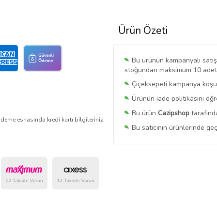
Ürün Özeti
Bu ürünün kampanyalı satışı 
stoğundan maksimum 10 adet sa
Çiçeksepeti kampanya koşull
Ürünün iade politikasını öğ
Bu ürün
Cazipshop
tarafınd
deme esnasında kredi kartı bilgileriniz
Bu satıcının ürünlerinde geç
Bu Satıcının
Tüm Ürünlerini
Ürün sayfasında gördüğünüz f
belirlenmektedir.