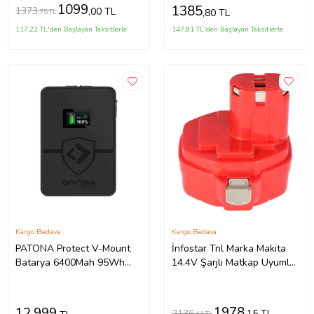
1099
1385
1373
,00 TL
,80 TL
,75 TL
117,22 TL'den Başlayan Taksitlerle
147,81 TL'den Başlayan Taksitlerle
Kargo Bedava
Kargo Bedava
PATONA Protect V-Mount
İnfostar Tnl Marka Makita
Batarya 6400Mah 95Wh
14.4V Şarjlı Matkap Uyumlu
14.8V V95-PD40
Ni-Cd Batarya (Siyah - Açık
Krem)
1978
12.999
2136
,15 TL
,41 TL