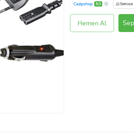
Cazipshop
9,3
Satıcıya
Sep
Hemen Al