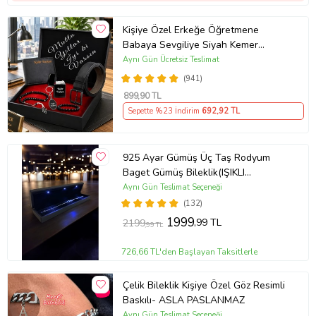
Kişiye Özel Erkeğe Öğretmene
Babaya Sevgiliye Siyah Kemer
Cüzdan Çakmak Seti Hediye Seti
Aynı Gün Ücretsiz Teslimat
(941)
899
,90 TL
Sepette %23 İndirim
692
,92 TL
925 Ayar Gümüş Üç Taş Rodyum
Baget Gümüş Bileklik(IŞIKLI
KUTULU)
Aynı Gün Teslimat Seçeneği
(132)
1999
,99 TL
2199
,99 TL
726,66 TL'den Başlayan Taksitlerle
Çelik Bileklik Kişiye Özel Göz Resimli
Baskılı- ASLA PASLANMAZ
Aynı Gün Teslimat Seçeneği