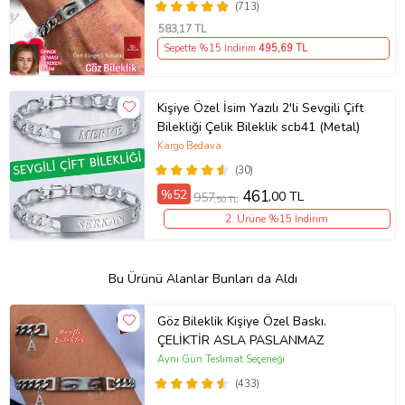
(713)
583
,17 TL
Sepette %15 İndirim
495
,69 TL
Kişiye Özel İsim Yazılı 2'li Sevgili Çift
Bilekliği Çelik Bileklik scb41 (Metal)
Kargo Bedava
(30)
%52
461
,00 TL
957
,50 TL
2. Ürüne %15 İndirim
Bu Ürünü Alanlar Bunları da Aldı
Göz Bileklik Kişiye Özel Baskı.
ÇELİKTİR ASLA PASLANMAZ
Aynı Gün Teslimat Seçeneği
(433)