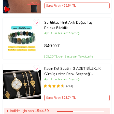
Sepet Fiyatı
466
,54 TL
Sertifikalı Hint Akik Doğal Taş
Roleks Bileklik
Aynı Gün Teslimat Seçeneği
840
,00 TL
305,20 TL'den Başlayan Taksitlerle
Kadın Kol Saati + 3 ADET BİLEKLİK-
Gümüş+Altın Renk Seçeneği
ayarlanabilir kordon Kadın Kol Saati
Aynı Gün Teslimat Seçeneği
BİLEKLİK HEDİYE Altın Renk - Kız
(244)
Arkadaşa hediye (Altın)
Sepet Fiyatı
823
,74 TL
İndirim için son
15:44:38