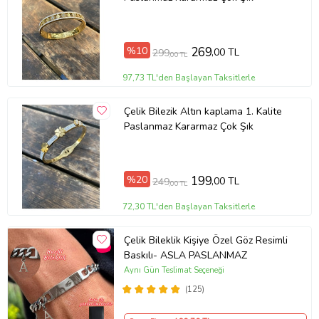
%10
269
,00 TL
299
,00 TL
97,73 TL'den Başlayan Taksitlerle
Çelik Bilezik Altın kaplama 1. Kalite
Paslanmaz Kararmaz Çok Şık
%20
199
,00 TL
249
,00 TL
72,30 TL'den Başlayan Taksitlerle
Çelik Bileklik Kişiye Özel Göz Resimli
Baskılı- ASLA PASLANMAZ
Aynı Gün Teslimat Seçeneği
(125)