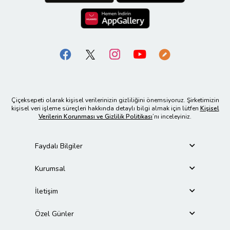
Çiçeksepeti olarak kişisel verilerinizin gizliliğini önemsiyoruz. Şirketimizin
kişisel veri işleme süreçleri hakkında detaylı bilgi almak için lütfen
Kişisel
Verilerin Korunması ve Gizlilik Politikası
’nı inceleyiniz.
Faydalı Bilgiler
Kurumsal
İletişim
Özel Günler