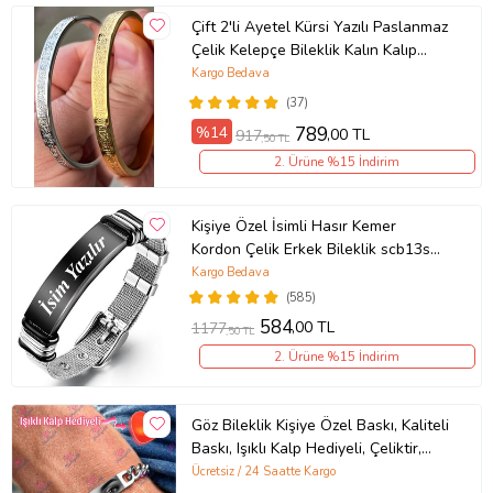
Çift 2'li Ayetel Kürsi Yazılı Paslanmaz
Çelik Kelepçe Bileklik Kalın Kalıp
scb88 (Metal)
Kargo Bedava
(37)
%14
789
,00 TL
917
,50 TL
2. Ürüne %15 İndirim
Kişiye Özel İsimli Hasır Kemer
Kordon Çelik Erkek Bileklik scb13s
(Siyah-Gri)
Kargo Bedava
(585)
584
,00 TL
1177
,50 TL
2. Ürüne %15 İndirim
Göz Bileklik Kişiye Özel Baskı, Kaliteli
Baskı, Işıklı Kalp Hediyeli, Çeliktir,
Paslanmaz, Kararmaz
Ücretsiz / 24 Saatte Kargo