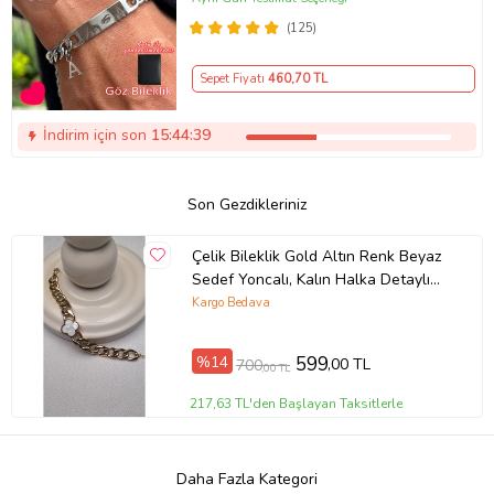
(125)
Sepet Fiyatı
460
,70 TL
İndirim için son
15:44:38
Son Gezdikleriniz
Çelik Bileklik Gold Altın Renk Beyaz
Sedef Yoncalı, Kalın Halka Detaylı
Çelik Bileklik
Kargo Bedava
%14
599
,00 TL
700
,00 TL
217,63 TL'den Başlayan Taksitlerle
Daha Fazla Kategori