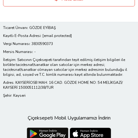
Ticaret Ünvanı: GÖZDE EYİBAŞ
Kayıtlı E-Posta Adresi:
[email protected]
Vergi Numarası: 3830590373
Mersis Numarası: -
İletişim: Satıcının Çiçeksepeti tarafından teyit edilmiş iletişim bilgileri ile
birlikte tacir/esnaf/sanatkar olan satıcılar için merkez adresi;
tacir/esnaf/sanatkar olmayan satıcılar için merkez adresinin bulunduğu il
bilgisi, ad, soyad ve T.C. kimlik numarası kayıt altında bulunmaktadır.
Adres: KAYSERİOSB MAH. 16 CAD. GÖZDE HOME NO: 54 MELİKGAZİ/
KAYSERİ 1500051112/38/TUR
Şehir: Kayseri
Çiçeksepeti Mobil Uygulamamızı İndirin