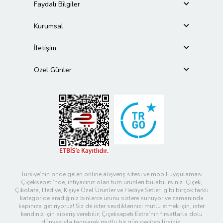
Faydalı Bilgiler
Kurumsal
İletişim
Özel Günler
Türkiye’nin önde gelen online alışveriş sitesi ve mobil uygulaması
Çiçeksepeti’nde, ihtiyacınız olan tüm ürünleri bulabilirsiniz. Çiçek,
Çikolata, Hediye, Kişiye Özel Ürünler ve Hediye Setleri gibi birçok farklı
kategoride aradığınız binlerce ürünü sizlere sunuyor ve zamanında
kapınıza getiriyoruz! Siz de ister sevdiklerinizi mutlu etmek için, ister
kendiniz için sipariş verebilir; Çiçeksepeti Extra’nın fırsatlarla dolu
dünyasıyla tanışarak mutlu bir gün geçirebilirsiniz.