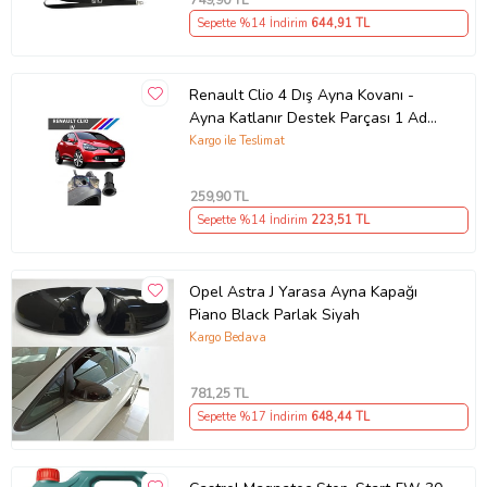
,90 TL
Sepette %14 İndirim
644
,91 TL
Renault Clio 4 Dış Ayna Kovanı -
Ayna Katlanır Destek Parçası 1 Adet
490307706 M3625
Kargo ile Teslimat
259
,90 TL
Sepette %14 İndirim
223
,51 TL
Opel Astra J Yarasa Ayna Kapağı
Piano Black Parlak Siyah
Kargo Bedava
781
,25 TL
Sepette %17 İndirim
648
,44 TL