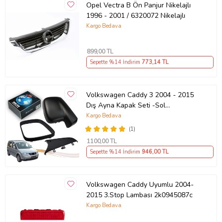
Opel Vectra B Ön Panjur Nikelajlı
1996 - 2001 / 6320072 Nikelajlı
Kargo Bedava
899
,00 TL
Sepette %14 İndirim
773
,14 TL
Volkswagen Caddy 3 2004 - 2015
Dış Ayna Kapak Seti -Sol
7E18575289 B9
Kargo Bedava
(1)
1100
,00 TL
Sepette %14 İndirim
946
,00 TL
Volkswagen Caddy Uyumlu 2004-
2015 3.Stop Lambası 2k0945087c
Kargo Bedava