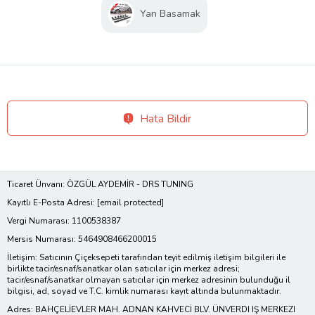
Yan Basamak
Hata Bildir
Ticaret Ünvanı: ÖZGÜL AYDEMİR - DRS TUNING
Kayıtlı E-Posta Adresi:
[email protected]
Vergi Numarası: 1100538387
Mersis Numarası: 5464908466200015
İletişim: Satıcının Çiçeksepeti tarafından teyit edilmiş iletişim bilgileri ile
birlikte tacir/esnaf/sanatkar olan satıcılar için merkez adresi;
tacir/esnaf/sanatkar olmayan satıcılar için merkez adresinin bulunduğu il
bilgisi, ad, soyad ve T.C. kimlik numarası kayıt altında bulunmaktadır.
Adres: BAHÇELİEVLER MAH. ADNAN KAHVECİ BLV. ÜNVERDI IŞ MERKEZI