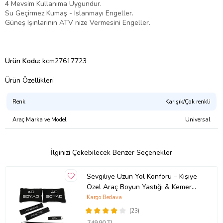
4 Mevsim Kullanıma Uygundur.
Su Geçirmez Kumaş - Islanmayı Engeller.
Güneş Işınlarının ATV nize Vermesini Engeller.
Ürün Kodu:
kcm27617723
Ürün Özellikleri
Renk
Karışık/Çok renkli
Araç Marka ve Model
Universal
İlginizi Çekebilecek Benzer Seçenekler
Sevgiliye Uzun Yol Konforu – Kişiye
Özel Araç Boyun Yastığı & Kemer
Pedi Hediye Seti
Kargo Bedava
(23)
749