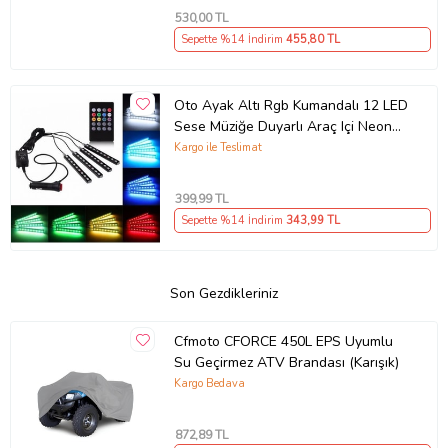
530
,00 TL
Sepette %14 İndirim
455
,80 TL
Oto Ayak Altı Rgb Kumandalı 12 LED
Sese Müziğe Duyarlı Araç Içi Neon
LED
Kargo ile Teslimat
399
,99 TL
Sepette %14 İndirim
343
,99 TL
Son Gezdikleriniz
Cfmoto CFORCE 450L EPS Uyumlu
Su Geçirmez ATV Brandası (Karışık)
Kargo Bedava
872
,89 TL