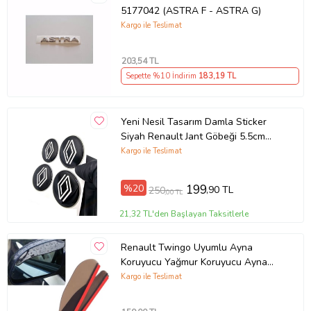
5177042 (ASTRA F - ASTRA G)
Kargo ile Teslimat
203
,54 TL
Sepette %10 İndirim
183
,19 TL
Yeni Nesil Tasarım Damla Sticker
Siyah Renault Jant Göbeği 5.5cm
Uyumlu
Kargo ile Teslimat
%20
199
,90 TL
250
,00 TL
21,32 TL'den Başlayan Taksitlerle
Renault Twingo Uyumlu Ayna
Koruyucu Yağmur Koruyucu Ayna
Rüzgarlığı 2 li Takım - Ücretsiz Kargo
Kargo ile Teslimat