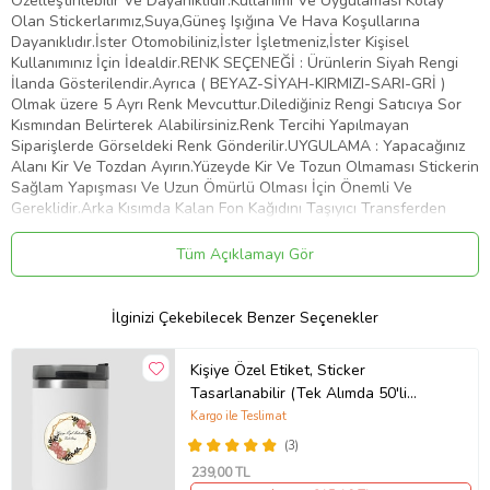
Özelleştirilebilir Ve Dayanıklıdır.Kullanımı Ve Uygulaması Kolay
Olan Stickerlarımız,Suya,Güneş Işığına Ve Hava Koşullarına
Dayanıklıdır.İster Otomobiliniz,İster İşletmeniz,İster Kişisel
Kullanımınız İçin İdealdir.RENK SEÇENEĞİ : Ürünlerin Siyah Rengi
İlanda Gösterilendir.Ayrıca ( BEYAZ-SİYAH-KIRMIZI-SARI-GRİ )
Olmak üzere 5 Ayrı Renk Mevcuttur.Dilediğiniz Rengi Satıcıya Sor
Kısmından Belirterek Alabilirsiniz.Renk Tercihi Yapılmayan
Siparişlerde Görseldeki Renk Gönderilir.UYGULAMA : Yapacağınız
Alanı Kir Ve Tozdan Ayırın.Yüzeyde Kir Ve Tozun Olmaması Stickerin
Sağlam Yapışması Ve Uzun Ömürlü Olması İçin Önemli Ve
Gereklidir.Arka Kısımda Kalan Fon Kağıdını Taşıyıcı Transferden
Dikkatlice Ayırın.Bu İşlemi Yaparken Stickerin Tüm Parçalarının
Taşıyıcıya Geçtiğinden Emin Olun.Taşıyıcı Transferi Belirlemiş
Tüm Açıklamayı Gör
Olduğunuz Yüzeye Üstten Başlayarak Plastik Bir Kart İle Bastırıp
Aşağıya Doğru Yapıştırın.Yüzeye Yapıştırdığınız Şeffaf Taşıyıcı
Transferin Üzerinden Desene Baskı Yaparak Stickerin Düzeye
İlginizi Çekebilecek Benzer Seçenekler
Yapışmasını Sağlayın.Taşıyıcı Transferi Köşesinden Başlayarak
Yapıştırdığınız Alandan Yavaşça Ve Dikkatlice Sıyırın.Transferi
Kişiye Özel Etiket, Sticker
Çekerken Parçaların Taşıyıcıdan Ayrılıp Belirlemiş Olduğunuz Alana
Tasarlanabilir (Tek Alımda 50'li
Yapıştığından Emin Olun.Artık Stickeriniz Kullanıma Hazır. Tebrikler
Gönderim Yapılmaktadır)
Kargo ile Teslimat
Ürün Kodu:
kcm87781509
(3)
239
,00 TL