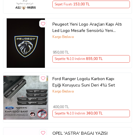
Sepet Fiyatı
153
,00 TL
Peugeot Yeni Logo Araçları Kapı Altı
Led Logo Mesafe Sensörlü Yeni
Nesil 2 ADET
Kargo Bedava
950
,00 TL
Sepette %10 İndirim
855
,00 TL
Ford Ranger Logolu Karbon Kapı
Eşiği Koruyucu Suni Deri 4'lü Set
Kargo Bedava
400
,00 TL
Sepette %10 İndirim
360
,00 TL
OPEL 'ASTRA' BAGAJ YAZISI