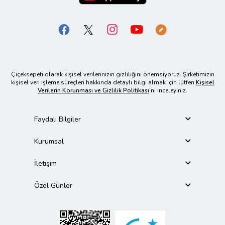
Çiçeksepeti olarak kişisel verilerinizin gizliliğini önemsiyoruz. Şirketimizin
kişisel veri işleme süreçleri hakkında detaylı bilgi almak için lütfen
Kişisel
Verilerin Korunması ve Gizlilik Politikası
’nı inceleyiniz.
Faydalı Bilgiler
Kurumsal
İletişim
Özel Günler