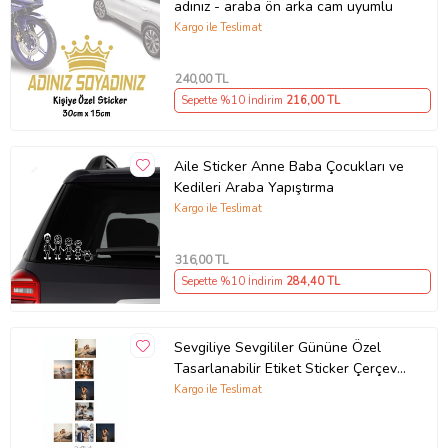
adınız - araba ön arka cam uyumlu
Kargo ile Teslimat
240
,00 TL
Sepette %10 İndirim
216
,00 TL
Aile Sticker Anne Baba Çocukları ve
Kedileri Araba Yapıştırma
Kargo ile Teslimat
316
,00 TL
Sepette %10 İndirim
284
,40 TL
Sevgiliye Sevgililer Gününe Özel
Tasarlanabilir Etiket Sticker Çerçeve
ve Tablo Uygun (Parlak Beyaz)
Kargo ile Teslimat