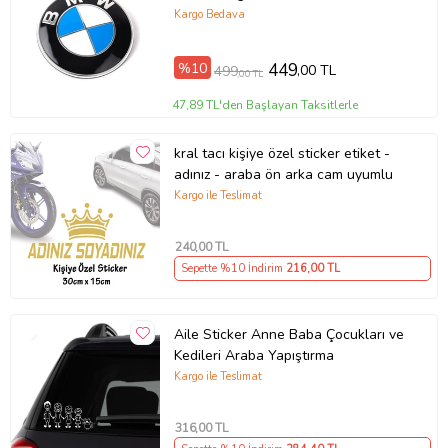
Kargo Bedava
%10
449
,00 TL
499
,00 TL
47,89 TL'den Başlayan Taksitlerle
kral tacı kişiye özel sticker etiket -
adınız - araba ön arka cam uyumlu
Kargo ile Teslimat
240
,00 TL
Sepette %10 İndirim
216
,00 TL
Aile Sticker Anne Baba Çocukları ve
Kedileri Araba Yapıştırma
Kargo ile Teslimat
316
,00 TL