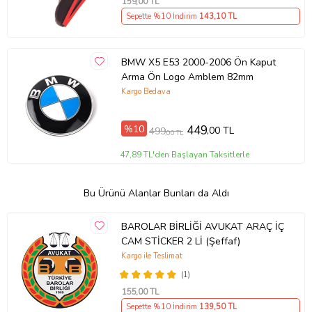
159
,00 TL
Sepette %10 İndirim
143
,10 TL
BMW X5 E53 2000-2006 Ön Kaput
Arma Ön Logo Amblem 82mm
Kargo Bedava
%10
449
,00 TL
499
,00 TL
47,89 TL'den Başlayan Taksitlerle
Bu Ürünü Alanlar Bunları da Aldı
BAROLAR BİRLİĞİ AVUKAT ARAÇ İÇ
CAM STİCKER 2 Lİ (Şeffaf)
Kargo ile Teslimat
(1)
155
,00 TL
Sepette %10 İndirim
139
,50 TL