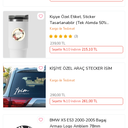
Kişiye Özel Etiket, Sticker
Tasarlanabilir (Tek Alımda 50'li
Gönderim Yapılmaktadır)
Kargo ile Teslimat
(3)
239
,00 TL
Sepette %10 İndirim
215
,10 TL
KİŞİYE ÖZEL ARAÇ STECKER İSİM
Kargo ile Teslimat
290
,00 TL
Sepette %10 İndirim
261
,00 TL
BMW X5 E53 2000-2005 Bagaj
Arması Logo Amblem 78mm