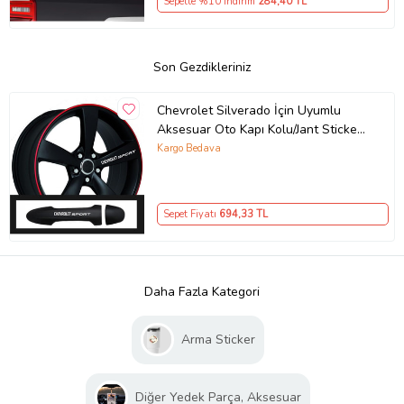
Sepette %10 İndirim
284
,40 TL
Son Gezdikleriniz
Chevrolet Silverado İçin Uyumlu
Aksesuar Oto Kapı Kolu/Jant Sticker
10 Adet 10*1,5 Cm
Kargo Bedava
Sepet Fiyatı
694
,33 TL
Daha Fazla Kategori
Arma Sticker
Diğer Yedek Parça, Aksesuar