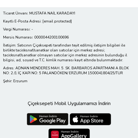
Ticaret Ünvanı: MUSTAFA NAİL KARADAYI
Kayıtlı E-Posta Adresi:
[email protected]
Vergi Numarası: -
Mersis Numarası: 0000044200100696
İletişim: Satıcının Çiçeksepeti tarafından teyit edilmiş iletişim bilgileri ile
birlikte tacir/esnaf/sanatkar olan satıcılar için merkez adresi;
tacir/esnaf/sanatkar olmayan satıcılar için merkez adresinin bulunduğu il
bilgisi, ad, soyad ve T.C. kimlik numarası kayıt altında bulunmaktadır.
Adres: ADNAN MENDERES MAH. 5. SK. BARBAROS APARTMANI A BLOK
NO: 2 /1 İÇ KAPI NO: 5 PALANDÖKEN/ ERZURUM 1500041804/25/TUR
Şehir: Erzurum
Çiçeksepeti Mobil Uygulamamızı İndirin