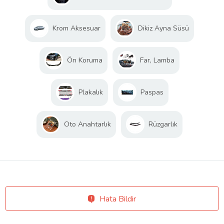
Krom Aksesuar
Dikiz Ayna Süsü
Ön Koruma
Far, Lamba
Plakalık
Paspas
Oto Anahtarlık
Rüzgarlık
Hata Bildir