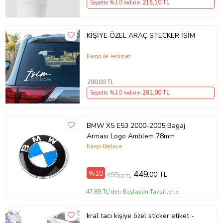
Sepette %10 İndirim
215
,10 TL
KİŞİYE ÖZEL ARAÇ STECKER İSİM
Kargo ile Teslimat
290
,00 TL
Sepette %10 İndirim
261
,00 TL
BMW X5 E53 2000-2005 Bagaj
Arması Logo Amblem 78mm
Kargo Bedava
%10
449
,00 TL
499
,00 TL
47,89 TL'den Başlayan Taksitlerle
kral tacı kişiye özel sticker etiket -