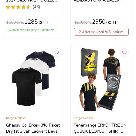
2027 Sezon KİŞİYE ÖZEL
ADİDAS FORMA LAZER
İSİM VE NUMARA BASKILI
KUTULU KİŞİYE ÖZEL
(46)
Yetişkin Futbol Forması
FORMA (Siyah - Beyaz)
ynk76
1285
2950
1500
4200
,00 TL
,00 TL
,00 TL
,00 TL
137,06 TL'den Başlayan Taksitlerle
2 Adet ve Üzeri %5 İndirim
Kargo Bedava
Kargo Bedava
Ghassy Co. Erkek 3'lü Paket
Fenerbahçe ERKEK TRIBUN
Dry Fit Siyah Lacivert Beyaz
ÇUBUK BLOKLU TSHIRTU