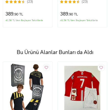
Performans T-shirt (Beyaz)
Performans T-shirt (Açık Gri)
(23)
(23)
389
389
,90 TL
,90 TL
41,58 TL'den Başlayan Taksitlerle
41,58 TL'den Başlayan Taksitlerle
Bu Ürünü Alanlar Bunları da Aldı