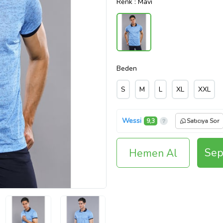
Renk
: Mavi
Beden
S
M
L
XL
XXL
Wessi
9,3
Satıcıya Sor
Sep
Hemen Al