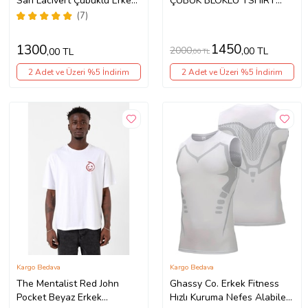
Sarı Lacivert Çubuklu Erkek
ÇUBUK BLOKLU TSHIRT
T-Shirt
LAZER KUTU HEDİYELİ
(7)
(Lacivert-Kahverengi)
1450
1300
2000
,00 TL
,00 TL
,00 TL
2 Adet ve Üzeri %5 İndirim
2 Adet ve Üzeri %5 İndirim
Kargo Bedava
Kargo Bedava
The Mentalist Red John
Ghassy Co. Erkek Fitness
Pocket Beyaz Erkek
Hızlı Kuruma Nefes Alabilen