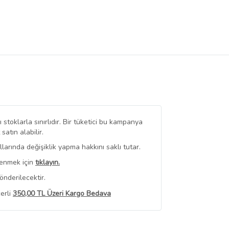
stoklarla sınırlıdır. Bir tüketici bu kampanya
tın alabilir.
arında değişiklik yapma hakkını saklı tutar.
renmek için
tıklayın.
nderilecektir.
erli
350,00 TL Üzeri Kargo Bedava
 Görüntüle
iyat bilgileri, satıcı tarafından