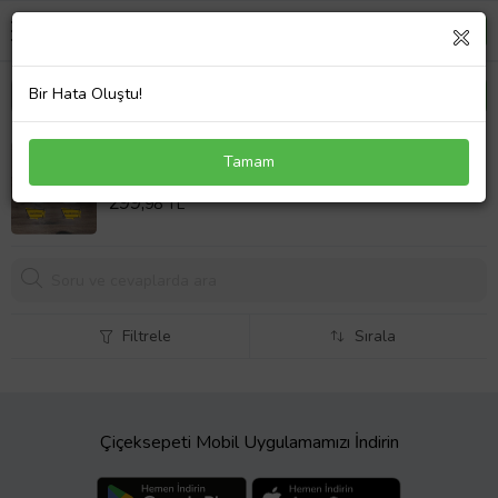
Bir Hata Oluştu!
Çiçekli İsim Tasarımı Kupa Bardak T Lacivert Kulplu
Tamam
Anneye Babaya Kardeşe Arkadaşa Sevgiliye
Sepet Fiyatı
Hediye
299,
98 TL
Filtrele
Sırala
Çiçeksepeti Mobil Uygulamamızı İndirin