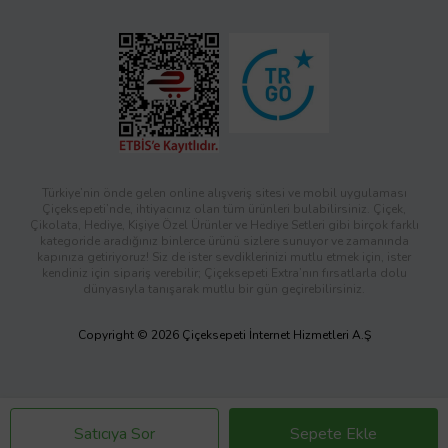
Türkiye’nin önde gelen online alışveriş sitesi ve mobil uygulaması
Çiçeksepeti’nde, ihtiyacınız olan tüm ürünleri bulabilirsiniz. Çiçek,
Çikolata, Hediye, Kişiye Özel Ürünler ve Hediye Setleri gibi birçok farklı
kategoride aradığınız binlerce ürünü sizlere sunuyor ve zamanında
kapınıza getiriyoruz! Siz de ister sevdiklerinizi mutlu etmek için, ister
kendiniz için sipariş verebilir; Çiçeksepeti Extra’nın fırsatlarla dolu
dünyasıyla tanışarak mutlu bir gün geçirebilirsiniz.
Copyright © 2026 Çiçeksepeti İnternet Hizmetleri A.Ş
Satıcıya Sor
Sepete Ekle