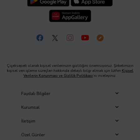
Çiçeksepeti olarak kişisel verilerinizin gizliliğini önemsiyoruz. Şirketimizin
kişisel veri işleme süreçleri hakkında detaylı bilgi almak için lütfen
Kişisel
Verilerin Korunması ve Gizlilik Politikası
’nı inceleyiniz.
Faydalı Bilgiler
Kurumsal
İletişim
Özel Günler