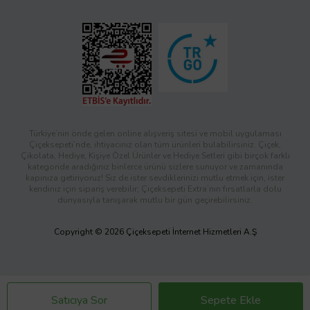
Türkiye’nin önde gelen online alışveriş sitesi ve mobil uygulaması
Çiçeksepeti’nde, ihtiyacınız olan tüm ürünleri bulabilirsiniz. Çiçek,
Çikolata, Hediye, Kişiye Özel Ürünler ve Hediye Setleri gibi birçok farklı
kategoride aradığınız binlerce ürünü sizlere sunuyor ve zamanında
kapınıza getiriyoruz! Siz de ister sevdiklerinizi mutlu etmek için, ister
kendiniz için sipariş verebilir; Çiçeksepeti Extra’nın fırsatlarla dolu
dünyasıyla tanışarak mutlu bir gün geçirebilirsiniz.
Copyright © 2026 Çiçeksepeti İnternet Hizmetleri A.Ş
Satıcıya Sor
Sepete Ekle