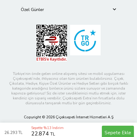
Özel Günler
Türkiye’nin önde gelen online alışveriş sitesi ve mobil uygulaması
Çiçeksepeti’nde, ihtiyacınız olan tüm ürünleri bulabilirsiniz. Çiçek,
Çikolata, Hediye, Kişiye Özel Ürünler ve Hediye Setleri gibi birçok farklı
kategoride aradığınız binlerce ürünü sizlere sunuyor ve zamanında
kapınıza getiriyoruz! Siz de ister sevdiklerinizi mutlu etmek için, ister
kendiniz için sipariş verebilir; Çiçeksepeti Extra’nın fırsatlarla dolu
dünyasıyla tanışarak mutlu bir gün geçirebilirsiniz.
Copyright © 2026 Çiçeksepeti İnternet Hizmetleri A.Ş
Sepette %13 İndirim
Sepete Ekle
26.293
TL
22.874
TL