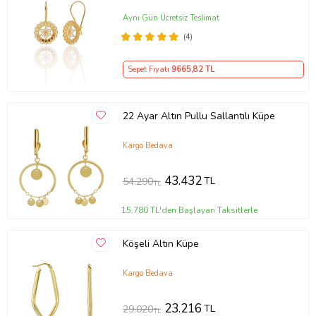
Aynı Gün Ücretsiz Teslimat
(4)
Sepet Fiyatı
9665
,82 TL
22 Ayar Altın Pullu Sallantılı Küpe
Kargo Bedava
43.432
TL
54.290
TL
15.780 TL'den Başlayan Taksitlerle
Köşeli Altın Küpe
Kargo Bedava
23.216
TL
29.020
TL