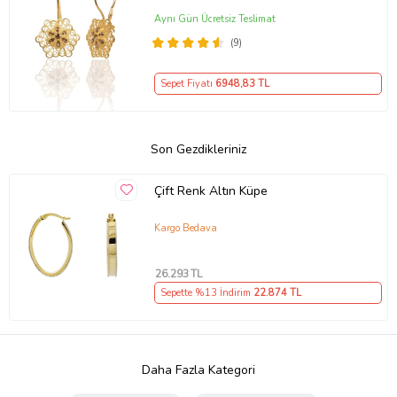
Aynı Gün Ücretsiz Teslimat
(9)
Sepet Fiyatı
6948
,83 TL
Son Gezdikleriniz
Çift Renk Altın Küpe
Kargo Bedava
26.293
TL
Sepette %13 İndirim
22.874
TL
Daha Fazla Kategori