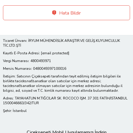
Hata Bildir
Ticaret Ünvanı: İRYUM MÜHENDİSLİK ARAŞTIR.VE GELİŞ.KUYUMCULUK
TİC.LTD.ŞTİ
Kayıtlı E-Posta Adresi:
[email protected]
Vergi Numarası: 4800493971
Mersis Numarası: 0480049397100016
İletişim: Satıcının Çiçeksepeti tarafından teyit edilmiş iletişim bilgileri ile
birlikte tacir/esnaf/sanatkar olan satıcılar için merkez adresi;
tacir/esnaf/sanatkar olmayan satıcılar için merkez adresinin bulunduğu il
bilgisi, ad, soyad ve T.C. kimlik numarası kayıt altında bulunmaktadır.
Adres: TAYAHATUN M.TIĞCILAR SK. ROCOCO İŞM. 37 301 FATİH/İSTANBUL
1500046663/342/TUR
Şehir: İstanbul
Çiçeksepeti Mobil Uygulamamızı İndirin