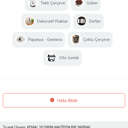
Tekli Çerçeve
Güller
Dekoratif Plaklar
Defter
Papatya - Gerbera
Çoklu Çerçeve
Ofis İsimlik
Hata Bildir
Ticaret Ünvanı: KEMAL YILDIRIM-MAZİDEN BİR YAPRAK