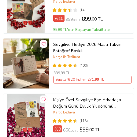
birlikte UNUTULMAYACAK BİR
Kargo Bedava
HEDİYE
(14)
%10
899
,00 TL
999
,00 TL
95,89 TL'den Başlayan Taksitlerle
Sevgiliye Hediye 2026 Masa Takvimi
Fotoğraf Baskılı
Kargo ile Teslimat
(400)
339
,99 TL
Sepette %20 İndirim
271
,99 TL
Kişiye Özel Sevgiliye Eşe Arkadaşa
Doğum Günü Evlilik Yıl dönümü
Fotoğraflı Hediye Takvim Yaprağı
Kargo Bedava
NOSTALJİK ZARFLI
(118)
%8
599
,00 TL
650
,00 TL