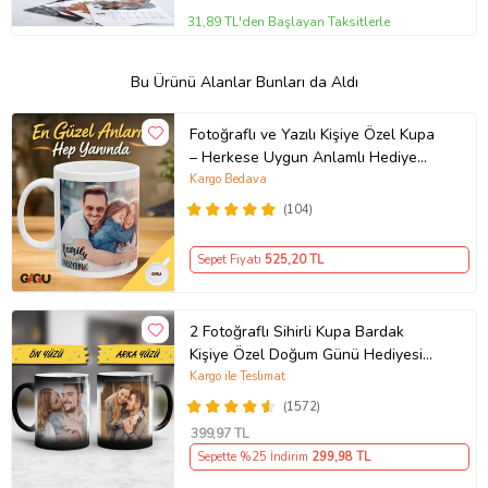
31,89 TL'den Başlayan Taksitlerle
Bu Ürünü Alanlar Bunları da Aldı
Fotoğraflı ve Yazılı Kişiye Özel Kupa
– Herkese Uygun Anlamlı Hediye
Porselen Baskılı Kupa (Beyaz)
Kargo Bedava
(104)
Sepet Fiyatı
525
,20 TL
2 Fotoğraflı Sihirli Kupa Bardak
Kişiye Özel Doğum Günü Hediyesi
Sevgiliye Hediye Anneye Babaya
Kargo ile Teslimat
Ablaya Abiye Kız Erkek Kardeşe
(1572)
Arkadaşa Resimli Günü Yıl Dönümü
399
,97 TL
Hediyesi
Sepette %25 İndirim
299
,98 TL