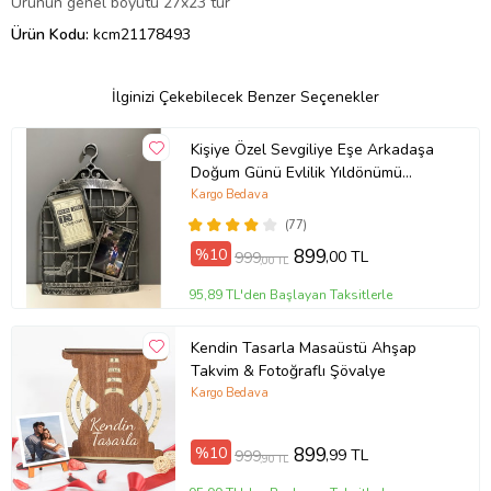
Ürünün genel boyutu 27x23 tür
Ürün Kodu:
kcm21178493
İlginizi Çekebilecek Benzer Seçenekler
Kişiye Özel Sevgiliye Eşe Arkadaşa
Doğum Günü Evlilik Yıldönümü
Hediye Takvim Yaprağı Fotoğraf
Kargo Bedava
Kafes Çerçeveli
(77)
%10
899
,00 TL
999
,00 TL
95,89 TL'den Başlayan Taksitlerle
Kendin Tasarla Masaüstü Ahşap
Takvim & Fotoğraflı Şövalye
Kargo Bedava
%10
899
,99 TL
999
,90 TL