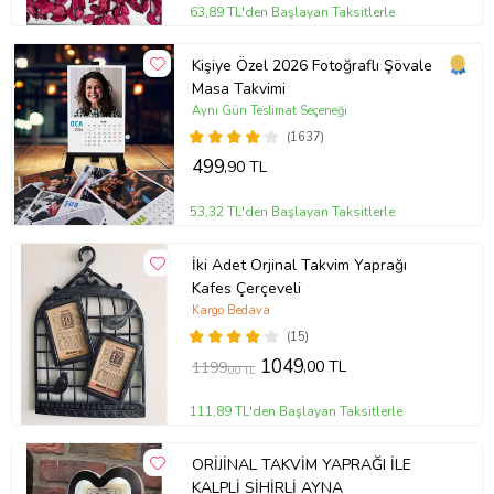
63,89 TL'den Başlayan Taksitlerle
Kişiye Özel 2026 Fotoğraflı Şövale
Masa Takvimi
Aynı Gün Teslimat Seçeneği
(1637)
499
,90 TL
53,32 TL'den Başlayan Taksitlerle
İki Adet Orjinal Takvim Yaprağı
Kafes Çerçeveli
Kargo Bedava
(15)
1049
,00 TL
1199
,00 TL
111,89 TL'den Başlayan Taksitlerle
ORİJİNAL TAKVİM YAPRAĞI İLE
KALPLİ SİHİRLİ AYNA