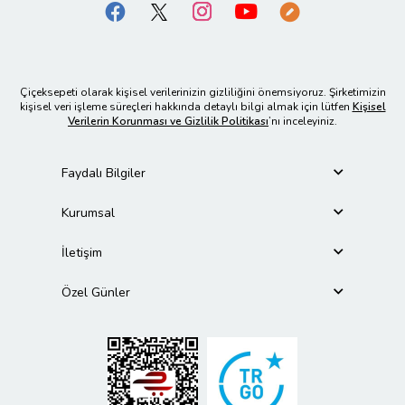
Çiçeksepeti olarak kişisel verilerinizin gizliliğini önemsiyoruz. Şirketimizin
kişisel veri işleme süreçleri hakkında detaylı bilgi almak için lütfen
Kişisel
Verilerin Korunması ve Gizlilik Politikası
’nı inceleyiniz.
Faydalı Bilgiler
Kurumsal
İletişim
Özel Günler