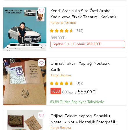
Kendi Aracınızla Size Özel Arabalı
Kadın veya Erkek Tasarımlı Karikatür
Biblo , Babalar Günü Hediyesi,
Kargo ile Teslimat
Erkeğe Hediye, Rent A Car Hediyesi
(749)
399
,90 TL
Sepette 110 TL İndirim
289
,90 TL
Orijinal Takvim Yaprağı Nostaljik
Zarflı
Kargo Bedava
(689)
%33
599
,00 TL
899
,00 TL
63,89 TL'den Başlayan Taksitlerle
Orijinal Takvim Yaprağı Sandıklı+
Nostaljik Not + Nostaljik Fotoğraf ile
birlikte UNUTULMAYACAK BİR
Kargo Bedava