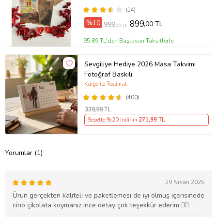
HEDİYE
(14)
%10
899
,00 TL
999
,00 TL
95,89 TL'den Başlayan Taksitlerle
Sevgiliye Hediye 2026 Masa Takvimi
Fotoğraf Baskılı
Kargo ile Teslimat
(400)
339
,99 TL
Sepette %20 İndirim
271
,99 TL
Yorumlar (1)
29 Nisan 2025
Ürün gerçekten kaliteli ve paketlemesi de iyi olmuş içerisinede
cino çikolata koymanız ince detay çok teşekkür ederim 👍🏻