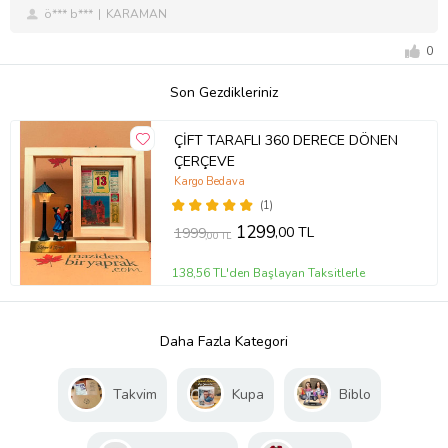
ö*** b***
KARAMAN
0
Son Gezdikleriniz
ÇİFT TARAFLI 360 DERECE DÖNEN
ÇERÇEVE
Kargo Bedava
(1)
1299
,00 TL
1999
,00 TL
138,56 TL'den Başlayan Taksitlerle
Daha Fazla Kategori
Takvim
Kupa
Biblo