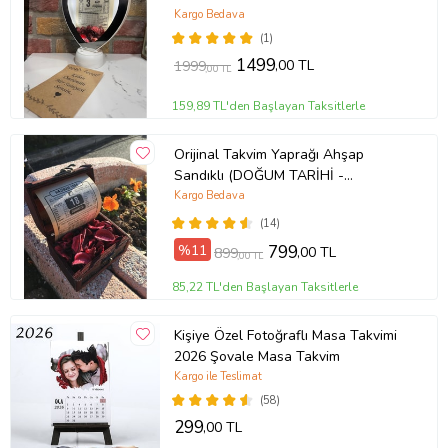
Kargo Bedava
(1)
1499
,00 TL
1999
,00 TL
159,89 TL'den Başlayan Taksitlerle
Orijinal Takvim Yaprağı Ahşap
Sandıklı (DOĞUM TARİHİ -
TANIŞMA TARİHİ- EVLİLİK TARİHİ
Kargo Bedava
İÇİN UNUTULMAZ HEDİYE )
(14)
%11
799
,00 TL
899
,00 TL
85,22 TL'den Başlayan Taksitlerle
Kişiye Özel Fotoğraflı Masa Takvimi
2026 Şovale Masa Takvim
Kargo ile Teslimat
(58)
299
,00 TL