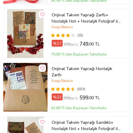
95,99 TL'den Başlayan Taksitlerle
Orijinal Takvim Yaprağı Zarflı+
Nostaljik Not + Nostaljik Fotoğraf ile
birlikte UNUTULMAYACAK BİR
Kargo Bedava
HEDİYE . (Doğum günü-Tanışma-
(38)
Yıldönümü Tarihleri)
%17
749
,00 TL
899
,00 TL
79,89 TL'den Başlayan Taksitlerle
Orijinal Takvim Yaprağı Nostaljik
Zarflı
Kargo Bedava
(689)
%33
599
,00 TL
899
,00 TL
63,89 TL'den Başlayan Taksitlerle
Orijinal Takvim Yaprağı Sandıklı+
Nostaljik Not + Nostaljik Fotoğraf ile