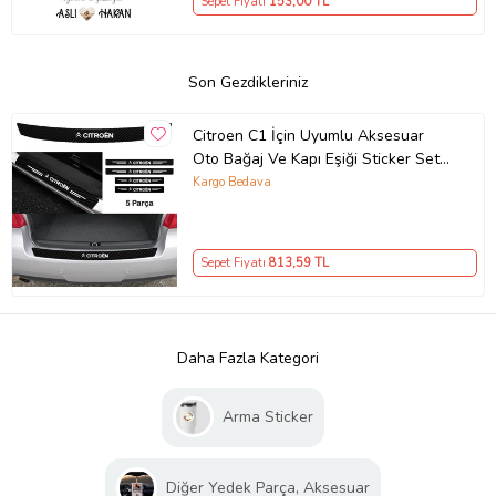
Sepet Fiyatı
153
,00 TL
Son Gezdikleriniz
Citroen C1 İçin Uyumlu Aksesuar
Oto Bağaj Ve Kapı Eşiği Sticker Set
Karbon
Kargo Bedava
Sepet Fiyatı
813
,59 TL
Daha Fazla Kategori
Arma Sticker
Diğer Yedek Parça, Aksesuar