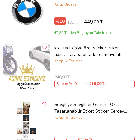
Kargo Bedava
%10
449
,00 TL
499
,00 TL
47,89 TL'den Başlayan Taksitlerle
kral tacı kişiye özel sticker etiket -
adınız - araba ön arka cam uyumlu
Kargo ile Teslimat
240
,00 TL
Sepette %10 İndirim
216
,00 TL
Sevgiliye Sevgililer Gününe Özel
Tasarlanabilir Etiket Sticker Çerçeve
ve Tablo Uygun (Parlak Beyaz)
Kargo ile Teslimat