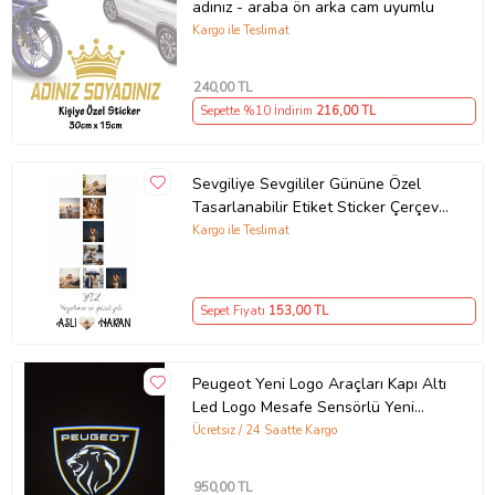
adınız - araba ön arka cam uyumlu
Kargo ile Teslimat
240
,00 TL
Sepette %10 İndirim
216
,00 TL
Sevgiliye Sevgililer Gününe Özel
Tasarlanabilir Etiket Sticker Çerçeve
ve Tablo Uygun (Parlak Beyaz)
Kargo ile Teslimat
Sepet Fiyatı
153
,00 TL
Peugeot Yeni Logo Araçları Kapı Altı
Led Logo Mesafe Sensörlü Yeni
Nesil 2 ADET
Ücretsiz / 24 Saatte Kargo
950
,00 TL