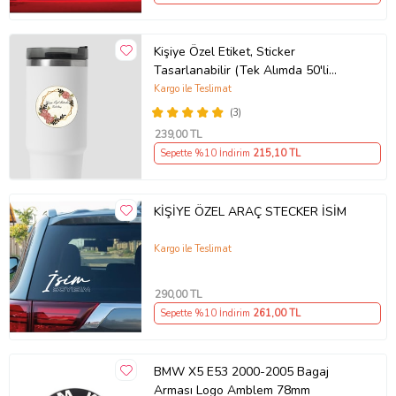
Kişiye Özel Etiket, Sticker
Tasarlanabilir (Tek Alımda 50'li
Gönderim Yapılmaktadır)
Kargo ile Teslimat
(3)
239
,00 TL
Sepette %10 İndirim
215
,10 TL
KİŞİYE ÖZEL ARAÇ STECKER İSİM
Kargo ile Teslimat
290
,00 TL
Sepette %10 İndirim
261
,00 TL
BMW X5 E53 2000-2005 Bagaj
Arması Logo Amblem 78mm