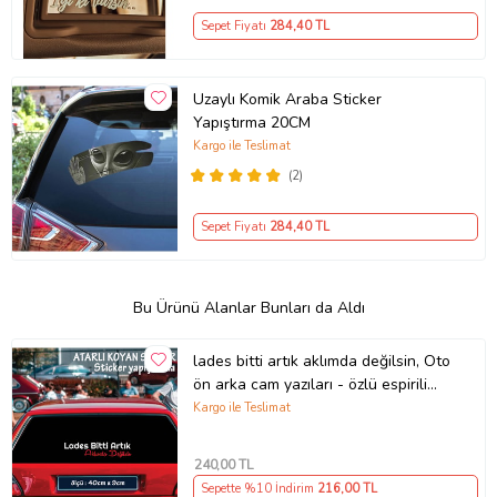
Sepet Fiyatı
284
,40 TL
Uzaylı Komik Araba Sticker
Yapıştırma 20CM
Kargo ile Teslimat
(2)
Sepet Fiyatı
284
,40 TL
Bu Ürünü Alanlar Bunları da Aldı
lades bitti artık aklımda değilsin, Oto
ön arka cam yazıları - özlü espirili
komik türkçe koyan sözler
Kargo ile Teslimat
240
,00 TL
Sepette %10 İndirim
216
,00 TL