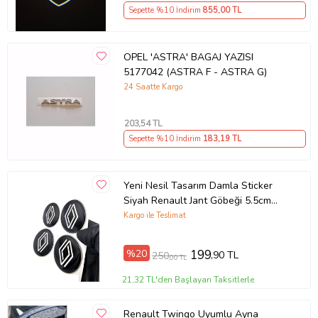
Sepette %10 İndirim
855
,00 TL
OPEL 'ASTRA' BAGAJ YAZISI
5177042 (ASTRA F - ASTRA G)
24 Saatte Kargo
203
,54 TL
Sepette %10 İndirim
183
,19 TL
Yeni Nesil Tasarım Damla Sticker
Siyah Renault Jant Göbeği 5.5cm
Uyumlu
Kargo ile Teslimat
%20
199
,90 TL
250
,00 TL
21,32 TL'den Başlayan Taksitlerle
Renault Twingo Uyumlu Ayna