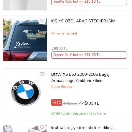
Sepette %10 İndirim
215
,10 TL
KİŞİYE ÖZEL ARAÇ STECKER İSİM
Kargo ile Teslimat
290
,00 TL
Sepette %10 İndirim
261
,00 TL
BMW X5 E53 2000-2005 Bagaj
Arması Logo Amblem 78mm
Kargo Bedava
%10
449
,00 TL
499
,00 TL
47,89 TL'den Başlayan Taksitlerle
kral tacı kişiye özel sticker etiket -