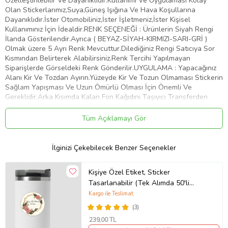
Özelleştirilebilir Ve Dayanıklıdır.Kullanımı Ve Uygulaması Kolay
Olan Stickerlarımız,Suya,Güneş Işığına Ve Hava Koşullarına
Dayanıklıdır.İster Otomobiliniz,İster İşletmeniz,İster Kişisel
Kullanımınız İçin İdealdir.RENK SEÇENEĞİ : Ürünlerin Siyah Rengi
İlanda Gösterilendir.Ayrıca ( BEYAZ-SİYAH-KIRMIZI-SARI-GRİ )
Olmak üzere 5 Ayrı Renk Mevcuttur.Dilediğiniz Rengi Satıcıya Sor
Kısmından Belirterek Alabilirsiniz.Renk Tercihi Yapılmayan
Siparişlerde Görseldeki Renk Gönderilir.UYGULAMA : Yapacağınız
Alanı Kir Ve Tozdan Ayırın.Yüzeyde Kir Ve Tozun Olmaması Stickerin
Sağlam Yapışması Ve Uzun Ömürlü Olması İçin Önemli Ve
Gereklidir.Arka Kısımda Kalan Fon Kağıdını Taşıyıcı Transferden
Dikkatlice Ayırın.Bu İşlemi Yaparken Stickerin Tüm Parçalarının
Taşıyıcıya Geçtiğinden Emin Olun.Taşıyıcı Transferi Belirlemiş
Tüm Açıklamayı Gör
Olduğunuz Yüzeye Üstten Başlayarak Plastik Bir Kart İle Bastırıp
Aşağıya Doğru Yapıştırın.Yüzeye Yapıştırdığınız Şeffaf Taşıyıcı
Transferin Üzerinden Desene Baskı Yaparak Stickerin Düzeye
İlginizi Çekebilecek Benzer Seçenekler
Yapışmasını Sağlayın.Taşıyıcı Transferi Köşesinden Başlayarak
Yapıştırdığınız Alandan Yavaşça Ve Dikkatlice Sıyırın.Transferi
Kişiye Özel Etiket, Sticker
Çekerken Parçaların Taşıyıcıdan Ayrılıp Belirlemiş Olduğunuz Alana
Tasarlanabilir (Tek Alımda 50'li
Yapıştığından Emin Olun.Artık Stickeriniz Kullanıma Hazır. Tebrikler
Gönderim Yapılmaktadır)
Kargo ile Teslimat
Ürün Kodu:
kcm32652336
(3)
239
,00 TL