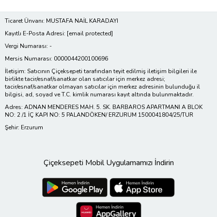
Ticaret Ünvanı: MUSTAFA NAİL KARADAYI
Kayıtlı E-Posta Adresi:
[email protected]
Vergi Numarası: -
Mersis Numarası: 0000044200100696
İletişim: Satıcının Çiçeksepeti tarafından teyit edilmiş iletişim bilgileri ile
birlikte tacir/esnaf/sanatkar olan satıcılar için merkez adresi;
tacir/esnaf/sanatkar olmayan satıcılar için merkez adresinin bulunduğu il
bilgisi, ad, soyad ve T.C. kimlik numarası kayıt altında bulunmaktadır.
Adres: ADNAN MENDERES MAH. 5. SK. BARBAROS APARTMANI A BLOK
NO: 2 /1 İÇ KAPI NO: 5 PALANDÖKEN/ ERZURUM 1500041804/25/TUR
Şehir: Erzurum
Çiçeksepeti Mobil Uygulamamızı İndirin