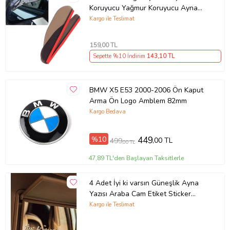
Koruyucu Yağmur Koruyucu Ayna
Rüzgarlığı 2 li Takım - Ücretsiz Kargo
Kargo ile Teslimat
159
,00 TL
Sepette %10 İndirim
143
,10 TL
BMW X5 E53 2000-2006 Ön Kaput
Arma Ön Logo Amblem 82mm
Kargo Bedava
%10
449
,00 TL
499
,00 TL
47,89 TL'den Başlayan Taksitlerle
4 Adet İyi ki varsın Güneşlik Ayna
Yazısı Araba Cam Etiket Sticker
8x2cm
Kargo ile Teslimat