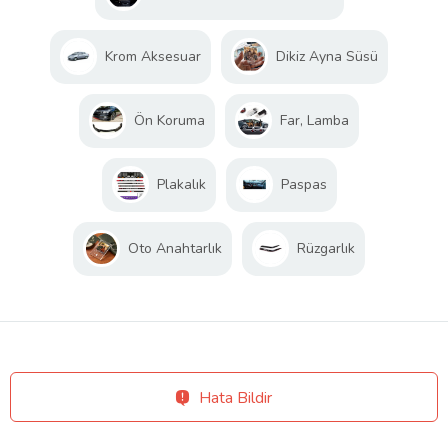
Krom Aksesuar
Dikiz Ayna Süsü
Ön Koruma
Far, Lamba
Plakalık
Paspas
Oto Anahtarlık
Rüzgarlık
Hata Bildir