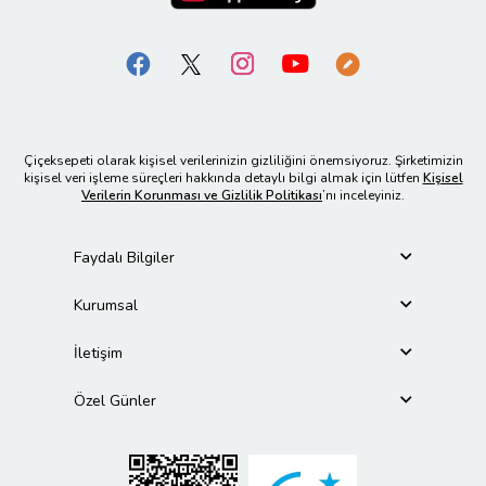
Çiçeksepeti olarak kişisel verilerinizin gizliliğini önemsiyoruz. Şirketimizin
kişisel veri işleme süreçleri hakkında detaylı bilgi almak için lütfen
Kişisel
Verilerin Korunması ve Gizlilik Politikası
’nı inceleyiniz.
Faydalı Bilgiler
Kurumsal
İletişim
Özel Günler