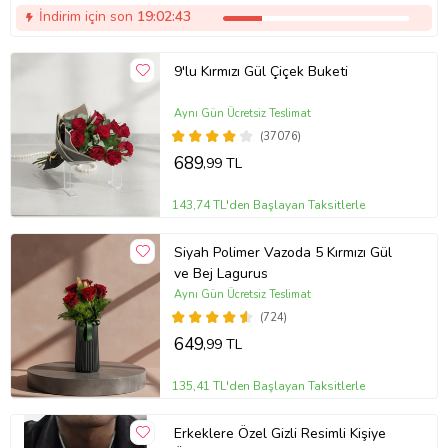
İndirim için son
19:02:42
9'lu Kırmızı Gül Çiçek Buketi
Aynı Gün Ücretsiz Teslimat
(37076)
689
,99 TL
143,74 TL'den Başlayan Taksitlerle
Siyah Polimer Vazoda 5 Kırmızı Gül
ve Bej Lagurus
Aynı Gün Ücretsiz Teslimat
(724)
649
,99 TL
135,41 TL'den Başlayan Taksitlerle
Erkeklere Özel Gizli Resimli Kişiye