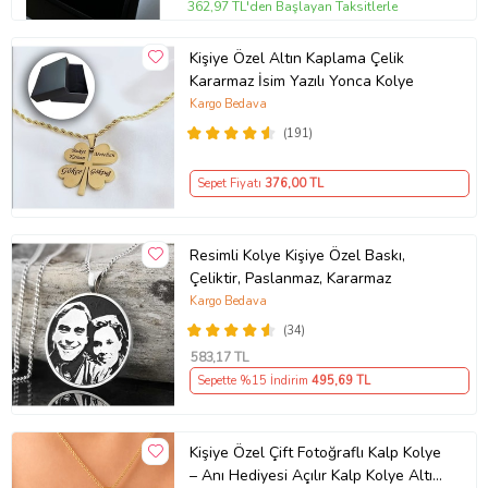
362,97 TL'den Başlayan Taksitlerle
Kişiye Özel Altın Kaplama Çelik
Kararmaz İsim Yazılı Yonca Kolye
Kargo Bedava
(191)
Sepet Fiyatı
376
,00 TL
Resimli Kolye Kişiye Özel Baskı,
Çeliktir, Paslanmaz, Kararmaz
Kargo Bedava
(34)
583
,17 TL
Sepette %15 İndirim
495
,69 TL
Kişiye Özel Çift Fotoğraflı Kalp Kolye
– Anı Hediyesi Açılır Kalp Kolye Altın