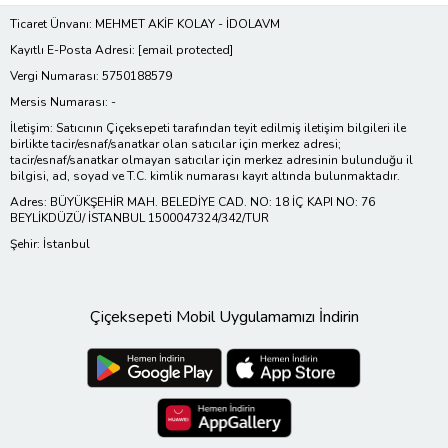
Ticaret Ünvanı: MEHMET AKİF KOLAY - İDOLAVM
Kayıtlı E-Posta Adresi:
[email protected]
Vergi Numarası: 5750188579
Mersis Numarası: -
İletişim: Satıcının Çiçeksepeti tarafından teyit edilmiş iletişim bilgileri ile
birlikte tacir/esnaf/sanatkar olan satıcılar için merkez adresi;
tacir/esnaf/sanatkar olmayan satıcılar için merkez adresinin bulunduğu il
bilgisi, ad, soyad ve T.C. kimlik numarası kayıt altında bulunmaktadır.
Adres: BÜYÜKŞEHİR MAH. BELEDİYE CAD. NO: 18 İÇ KAPI NO: 76
BEYLİKDÜZÜ/ İSTANBUL 1500047324/342/TUR
Şehir: İstanbul
Çiçeksepeti Mobil Uygulamamızı İndirin