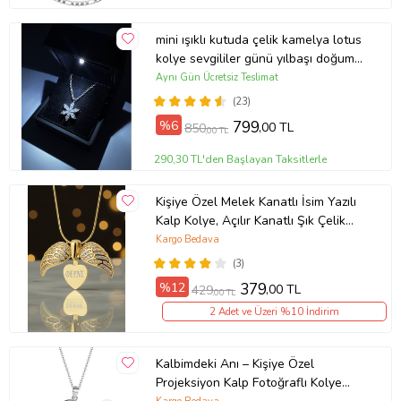
mini ışıklı kutuda çelik kamelya lotus
kolye sevgililer günü yılbaşı doğum
günü hediyesi (Gümüş)
Aynı Gün Ücretsiz Teslimat
(23)
%6
799
,00 TL
850
,00 TL
290,30 TL'den Başlayan Taksitlerle
Kişiye Özel Melek Kanatlı İsim Yazılı
Kalp Kolye, Açılır Kanatlı Şık Çelik
Kolye Sevgililer günü, Eşe, Anneye,
Kargo Bedava
Arkadaşa (Gold)
(3)
%12
379
,00 TL
429
,00 TL
2 Adet ve Üzeri %10 İndirim
Kalbimdeki Anı – Kişiye Özel
Projeksiyon Kalp Fotoğraflı Kolye