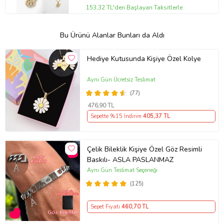
153,32 TL'den Başlayan Taksitlerle
Bu Ürünü Alanlar Bunları da Aldı
Hediye Kutusunda Kişiye Özel Kolye
Aynı Gün Ücretsiz Teslimat
(77)
476
,90 TL
Sepette %15 İndirim
405
,37 TL
Çelik Bileklik Kişiye Özel Göz Resimli
Baskılı- ASLA PASLANMAZ
Aynı Gün Teslimat Seçeneği
(125)
Sepet Fiyatı
460
,70 TL