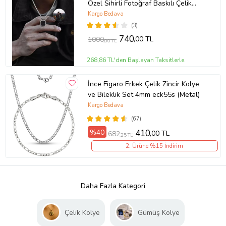
Özel Sihirli Fotoğraf Baskılı Çelik
Yanan Kolye (Gümüş Gri)
Kargo Bedava
(3)
740
,00 TL
1000
,00 TL
268,86 TL'den Başlayan Taksitlerle
İnce Figaro Erkek Çelik Zincir Kolye
ve Bileklik Set 4mm eck55s (Metal)
Kargo Bedava
(67)
%40
410
,00 TL
682
,25 TL
2. Ürüne %15 İndirim
Daha Fazla Kategori
Çelik Kolye
Gümüş Kolye