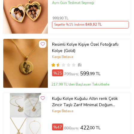
Renk Kolye Anı Kolyesi kalp kolye,
Aynı Gün Teslimat Seçeneği
açılır kolye
999
,90 TL
Sepette %15 İndirim
849
,92 TL
Resimli Kolye Kişiye Özel Fotoğraflı
Kolye (Gold)
Kargo Bedava
(8)
%25
599
,99 TL
799
,99 TL
217,99 TL'den Başlayan Taksitlerle
Kuğu Kolye Kuğulu Altın renk Çelik
Zincir Taşlı Zarif Minimal Doğum
Günü Hediyesi Hediyelik Aksesuar
Kargo Bedava
%47
422
,00 TL
800
,00 TL