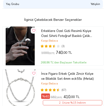
Yaş Grubu
Yetişkin
İlginizi Çekebilecek Benzer Seçenekler
Erkeklere Özel Gizli Resimli Kişiye
Özel Sihirli Fotoğraf Baskılı Çelik
Yanan Kolye (Gümüş Gri)
Kargo Bedava
(3)
740
,00 TL
1000
,00 TL
268,86 TL'den Başlayan Taksitlerle
İnce Figaro Erkek Çelik Zincir Kolye
ve Bileklik Set 4mm eck55s (Metal)
Kargo Bedava
(67)
%40
410
,00 TL
682
,25 TL
2. Ürüne %15 İndirim