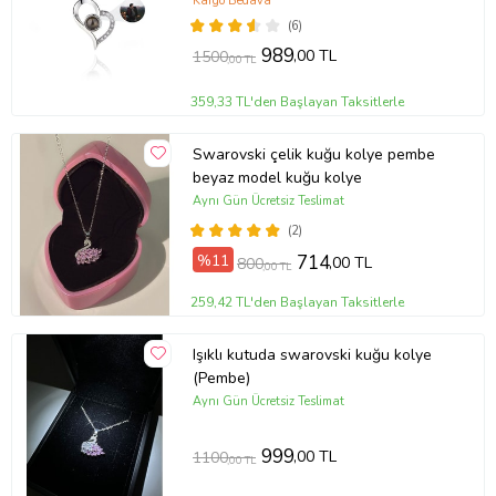
(Gümüş Gri)
Kargo Bedava
(6)
989
,00 TL
1500
,00 TL
359,33 TL'den Başlayan Taksitlerle
Swarovski çelik kuğu kolye pembe
beyaz model kuğu kolye
Aynı Gün Ücretsiz Teslimat
(2)
%11
714
,00 TL
800
,00 TL
259,42 TL'den Başlayan Taksitlerle
Işıklı kutuda swarovski kuğu kolye
(Pembe)
Aynı Gün Ücretsiz Teslimat
999
,00 TL
1100
,00 TL