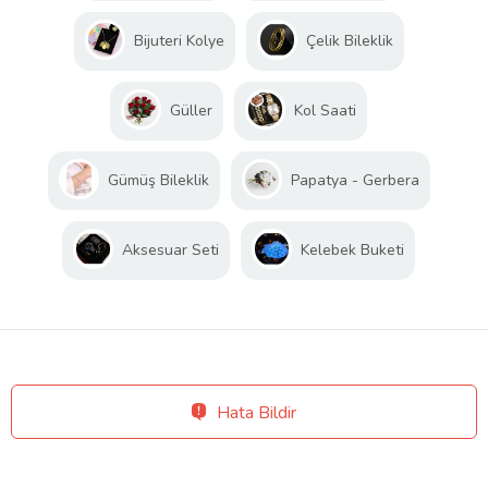
Bijuteri Kolye
Çelik Bileklik
Güller
Kol Saati
Gümüş Bileklik
Papatya - Gerbera
Aksesuar Seti
Kelebek Buketi
Hata Bildir