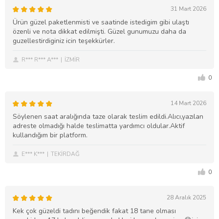
31 Mart 2026
Ürün güzel paketlenmisti ve saatinde istedigim gibi ulaştı
özenli ve nota dikkat edilmişti. Güzel gunumuzu daha da
guzellestirdiginiz icin teşekkürler.
R*** R*** A***
İZMİR
0
14 Mart 2026
Söylenen saat aralığında taze olarak teslim edildi.Alıcı,yazılan
adreste olmadığı halde teslimatta yardımcı oldular.Aktif
kullandığım bir platform.
E*** K***
TEKİRDAĞ
0
28 Aralık 2025
Kek çok güzeldi tadını beğendik fakat 18 tane olması