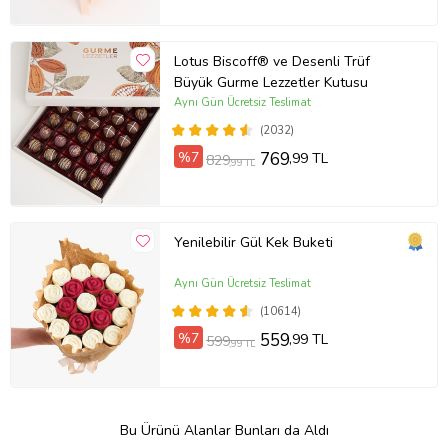
Lotus Biscoff® ve Desenli Trüf
Büyük Gurme Lezzetler Kutusu
Aynı Gün Ücretsiz Teslimat
(2032)
%7
769
,99 TL
829
,99 TL
Yenilebilir Gül Kek Buketi
Aynı Gün Ücretsiz Teslimat
(10614)
%7
559
,99 TL
599
,99 TL
Bu Ürünü Alanlar Bunları da Aldı