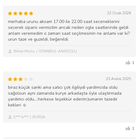
22 Ocak 2026
merhaba urunu aksam 17.00 ile 22.00 saat seceneklerini
secerek siparis vermistim ancak neden ogle saatlerinde geldi
anlam veremedim o zaman saat seçilmesinin ne anlami var ki?
urun taze ve guzeldi, beğenildi.
Bihter Molla
İSTANBUL-ANADOLU
1
23 Aralık 2025
biraz küçük sanki ama satıcı çok ilgiliydi yardimcida oldu
sağolsun aynı zamanda kurye arkadaşta öyle ulaştırmada
yardımcı oldu....herkese teşekkür ederim:)umarım tazedir
kekleri ☺️
E*** b***
BURSA
1