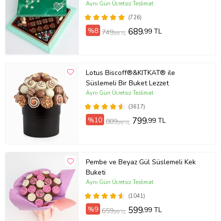
Aynı Gün Ücretsiz Teslimat
(726)
%8
689
,99 TL
749
,99 TL
Lotus Biscoff®&KITKAT® ile
Süslemeli Bir Buket Lezzet
Aynı Gün Ücretsiz Teslimat
(3617)
%10
799
,99 TL
889
,99 TL
Pembe ve Beyaz Gül Süslemeli Kek
Buketi
Aynı Gün Ücretsiz Teslimat
(1041)
%9
599
,99 TL
659
,99 TL