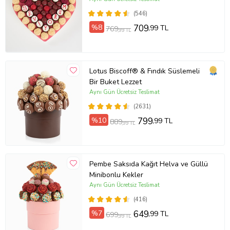
ediniz. Buzdolabına koymayınız.
(546)
Not:
Stok durumuna göre ürünlerde ufak değişiklikler olabilir.Ürün
üzerindeki görseller veya yazılar sticker şeklinde uygulanmaktadır.
%8
709
,99 TL
769
,99 TL
Ürün Kodu:
gr3569
Sağlıklı beslenme için ipuçları:
Sağlığınız için daha az tuz tüketin.
Lotus Biscoff® & Fındık Süslemeli
Bir Buket Lezzet
Aynı Gün Ücretsiz Teslimat
(2631)
%10
799
,99 TL
889
,99 TL
Pembe Saksıda Kağıt Helva ve Güllü
Minibonlu Kekler
Aynı Gün Ücretsiz Teslimat
(416)
%7
649
,99 TL
699
,99 TL