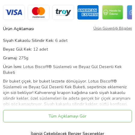
Ürün Açıklaması
Ürün Güvenliği Bilgileri
Siyah Kakaolu Silindir Kek:
6 adet
Beyaz Gül Kek:
12 adet
Gramaj:
275g
Ürün İsmi:
Lotus Biscoff® Süslemeli ve Beyaz Gül Desenli Kek
Buketi
Bir buket çiçek, bir buket lezzete dönüşüyor. Lotus Biscoff®
Süslemeli ve Beyaz Gül Desenli Kek Buketi, sepetinize eklemeniz
için sizi bekliyor! Kahverengi krapon kağıdına sarılı siyah kakaolu
silindir kekler, özel süslemeleri ile adeta gerçek bir çiçek aranjmanı
gibi göz kamaştırıyor. Siyah kakaolu silindir kekler; sütlü konfiseri,
fildişi konfiseri kuvertür ve Lotus Biscoff® bisküvi tozu ile
süsleniyor. Beyaz gül kekler ise, beyaz güllerin masum vurgusunu
Tüm Açıklamayı Gör
en lezzetli şekilde yansıtıyor. Kurdele detayı ile tamamlanan
aranjman, sıradan çiçek buketlerinin bir adım önüne çıkıyor! Her
ısırıkta benzersiz bir lezzet yaşatan bu eşsiz aranjman; önce göze,
İlginizi Çekebilecek Benzer Seçenekler