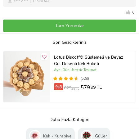
e*** ö***
TEKİRDAĞ
0
Tüm Yorumlar
Son Gezdikleriniz
Lotus Biscoff® Süslemeli ve Beyaz
Gül Desenli Kek Buketi
Aynı Gün Ücretsiz Teslimat
(528)
%8
579
,99 TL
629
,99 TL
Daha Fazla Kategori
Kek - Kurabiye
Güller