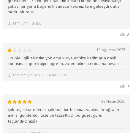
gerekirken 17 kek geldi sanırım kekleri kurye de seviyor😅işin
şakası bir yana beğendik sadece kekimiz tam gelseydi daha
mutlu olurduk
M*** E***
BOLU
0
13 Ağustos 2025
Urunle ilgili sikintim yok ama kuryelerinize kadinlarla nasil
konusmasi gerektigini ogretin, zaten bilmelilerdi ama neyse.
k*** e***
İSTANBUL-ANADOLU
0
22 Nisan 2026
çok teşekkür ederim. çok hızlı bir teslimat yapıldı. fotoğrafın
aynısı gönderildi. taze ve lezzetliydi. bu güzel günü
taçlandırdınız👍