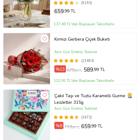
(5193)
659
,99 TL
137,49 TL'den Başlayan Taksitlerle
Kırmızı Gerbera Çiçek Buketi
Aynı Gün Ücretsiz Teslimat
(21483)
%13
589
,99 TL
679
,99 TL
122,91 TL'den Başlayan Taksitlerle
Çakıl Taşı ve Tuzlu Karamelli Gurme
Lezzetler 315g
Aynı Gün Ücretsiz Teslimat
(1672)
%8
659
,99 TL
719
,99 TL