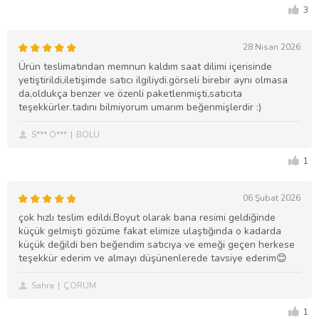
3
28 Nisan 2026
Ürün teslimatından memnun kaldım saat dilimi içerisinde
yetiştirildi,iletişimde satıcı ilgiliydi.görseli birebir aynı olmasa
da,oldukça benzer ve özenli paketlenmişti,satıcıta
teşekkürler.tadını bilmiyorum umarım beğenmişlerdir :)
S*** O***
BOLU
1
06 Şubat 2026
çok hızlı teslim edildi.Boyut olarak bana resimi geldiğinde
küçük gelmişti gözüme fakat elimize ulaştığında o kadarda
küçük değildi ben beğendim satıcıya ve emeği geçen herkese
teşekkür ederim ve almayı düşünenlerede tavsiye ederim😊
Sahra
ÇORUM
1