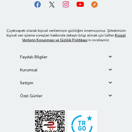
Çiçeksepeti olarak kişisel verilerinizin gizliliğini önemsiyoruz. Şirketimizin
kişisel veri işleme süreçleri hakkında detaylı bilgi almak için lütfen
Kişisel
Verilerin Korunması ve Gizlilik Politikası
’nı inceleyiniz.
Faydalı Bilgiler
Kurumsal
İletişim
Özel Günler