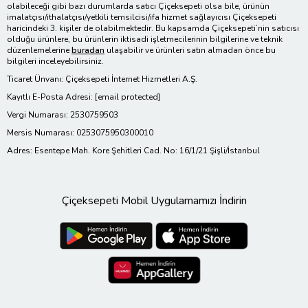
olabileceği gibi bazı durumlarda satıcı Çiçeksepeti olsa bile, ürünün
imalatçısı/ithalatçısı/yetkili temsilcisi/ifa hizmet sağlayıcısı Çiçeksepeti
haricindeki 3. kişiler de olabilmektedir. Bu kapsamda Çiçeksepeti’nin satıcısı
olduğu ürünlere, bu ürünlerin iktisadi işletmecilerinin bilgilerine ve teknik
düzenlemelerine
buradan
ulaşabilir ve ürünleri satın almadan önce bu
bilgileri inceleyebilirsiniz.
Ticaret Ünvanı: Çiçeksepeti İnternet Hizmetleri A.Ş.
Kayıtlı E-Posta Adresi:
[email protected]
Vergi Numarası: 2530759503
Mersis Numarası: 0253075950300010
Adres: Esentepe Mah. Kore Şehitleri Cad. No: 16/1/21 Şişli/İstanbul
Çiçeksepeti Mobil Uygulamamızı İndirin