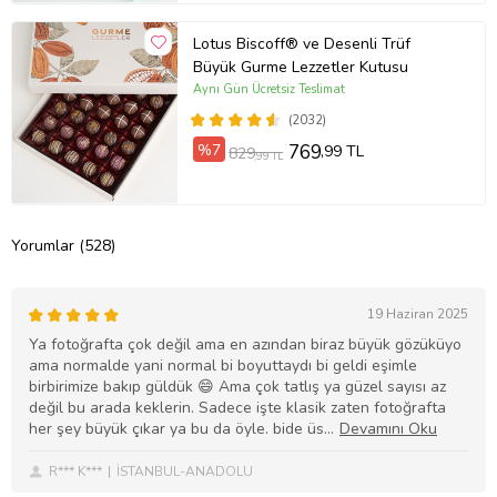
Lotus Biscoff® ve Desenli Trüf
Büyük Gurme Lezzetler Kutusu
Aynı Gün Ücretsiz Teslimat
(2032)
%7
769
,99 TL
829
,99 TL
Yorumlar (528)
19 Haziran 2025
Ya fotoğrafta çok değil ama en azından biraz büyük gözüküyo
ama normalde yani normal bi boyuttaydı bi geldi eşimle
birbirimize bakıp güldük 😄 Ama çok tatlış ya güzel sayısı az
değil bu arada keklerin. Sadece işte klasik zaten fotoğrafta
her şey büyük çıkar ya bu da öyle. bide üs
R*** K***
İSTANBUL-ANADOLU