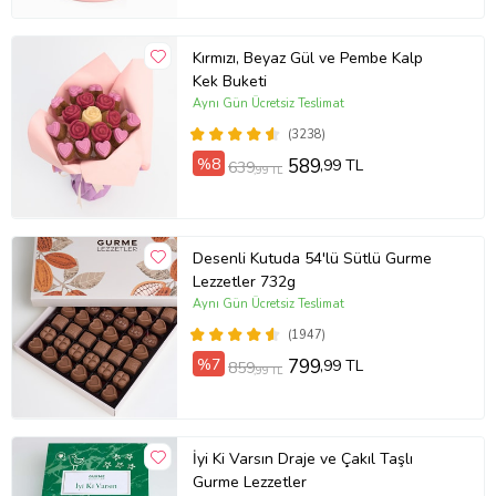
Kırmızı, Beyaz Gül ve Pembe Kalp
Kek Buketi
Aynı Gün Ücretsiz Teslimat
(3238)
%8
589
,99 TL
639
,99 TL
Desenli Kutuda 54'lü Sütlü Gurme
Lezzetler 732g
Aynı Gün Ücretsiz Teslimat
(1947)
%7
799
,99 TL
859
,99 TL
İyi Ki Varsın Draje ve Çakıl Taşlı
Gurme Lezzetler