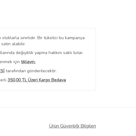
stoklarla sınırlıdır. Bir tüketici bu kampanya
tın alabilir.
arında değişiklik yapma hakkını saklı tutar.
renmek için
tıklayın.
Sİ
tarafından gönderilecektir.
erli
350,00 TL Üzeri Kargo Bedava
 Görüntüle
iyat bilgileri, satıcı tarafından
Ürün Güvenliği Bilgileri