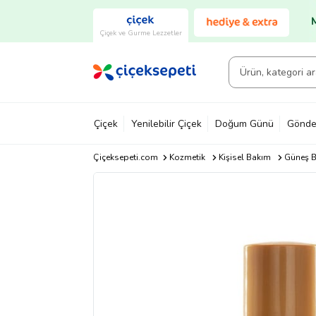
Çiçek ve Gurme Lezzetler
Çiçek
Yenilebilir Çiçek
Doğum Günü
Gönde
Çiçeksepeti.com
Kozmetik
Kişisel Bakım
Güneş B