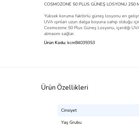
COSMOZONE 50 PLUS GÜNEŞ LOSYONU 250 
Yüksek koruma faktörlü güneş losyonu en gelişmi
UVA ışınları uzun dalga boyuna sahip olduğu için
Cosmozone 50 Plus Güneş Losyonu, içerdiği UVA/UVB 
almasını sağlar.
Ürün Kodu:
kcm84039353
Ürün Özellikleri
Cinsiyet
Yaş Grubu