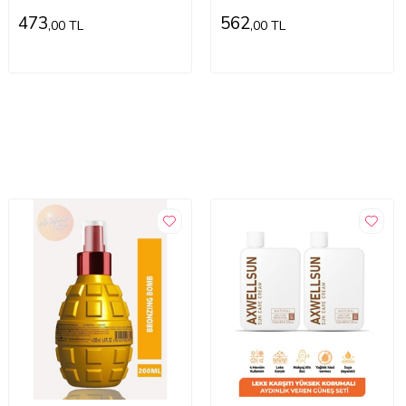
473
562
,00 TL
,00 TL