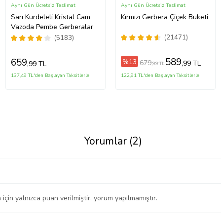
Aynı Gün Ücretsiz Teslimat
Aynı Gün Ücretsiz Teslimat
Sarı Kurdeleli Kristal Cam
Kırmızı Gerbera Çiçek Buketi
Vazoda Pembe Gerberalar
(21471)
(5183)
589
659
%13
679
,99 TL
,99 TL
,99 TL
137,49 TL'den Başlayan Taksitlerle
122,91 TL'den Başlayan Taksitlerle
Yorumlar (2)
 için yalnızca puan verilmiştir, yorum yapılmamıştır.