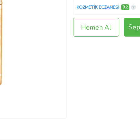
KOZMETİK ECZANESİ
9,2
Sep
Hemen Al