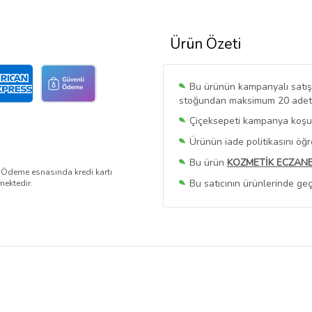
Ürün Özeti
Bu ürünün kampanyalı satışı 
stoğundan maksimum 20 adet sa
Çiçeksepeti kampanya koşull
Ürünün iade politikasını öğ
Bu ürün
KOZMETİK ECZANE
. Ödeme esnasında kredi kartı
Bu satıcının ürünlerinde geç
mektedir.
Bu Satıcının
Tüm Ürünlerini
Ürün sayfasında gördüğünüz f
belirlenmektedir.