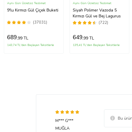
Aynı Gün Ücretsiz Teslimat
Aynı Gün Ücretsiz Teslimat
9'lu Kırmızı Gül Çiçek Buketi
Siyah Polimer Vazoda 5
Kırmızı Gül ve Bej Lagurus
(37031)
(722)
689
649
,99 TL
,99 TL
143,74 TL'den Başlayan Taksitlerle
135,41 TL'den Başlayan Taksitlerle
Bu ürün
M*** G***
MUĞLA