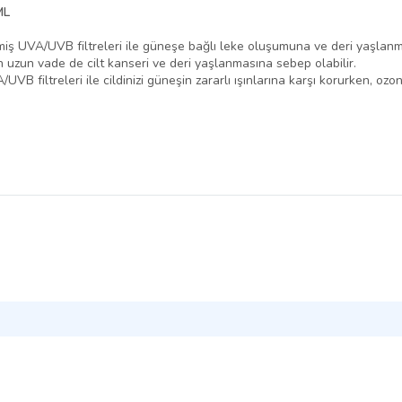
ML
ş UVA/UVB filtreleri ile güneşe bağlı leke oluşumuna ve deri yaşlanma
 uzun vade de cilt kanseri ve deri yaşlanmasına sebep olabilir.
filtreleri ile cildinizi güneşin zararlı ışınlarına karşı korurken, ozon i