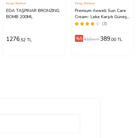
Kargo Bedava
Kargo Bedava
EDA TAŞPINAR BRONZING
Premium Axwell Sun Care
BOMB 200ML
Cream- Leke Karşıtı Güneş
Koruyucu Krem SPF50+
(3)
125ml-2 ADET
389
1276
%5
410
,00 TL
,52 TL
,00 TL