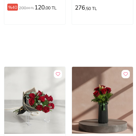
120
276
%40
200
,00 TL
,50 TL
,00 TL