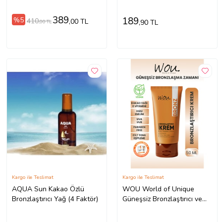
125ml-2 ADET
389
189
%5
410
,00 TL
,90 TL
,00 TL
Kargo ile Teslimat
Kargo ile Teslimat
AQUA Sun Kakao Özlü
WOU World of Unique
Bronzlaştırıcı Yağ (4 Faktör)
Güneşsiz Bronzlaştırıcı ve
Nemlendirici Krem 50ml-Self
Tannı