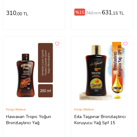
631
310
%15
742
,15 TL
,00 TL
,53 TL
Kargo Bedava
Kargo Bedava
Hawaııan Tropıc Yoğun
Eda Taşpınar Bronzlaştırıcı
Bronzlaştırıcı Yağ
Koruyucu Yağ Spf 15