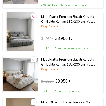
746,56 TL'den Başlayan Taksitlerle
Most Piatto Premium Bazalı Karyola
Gri Bukle Kumaş 180x200 cm. Yatak
İçindir (Evinize Teslim) (Tatlı Gri)
Kargo Bedava
33.950
TL
34.950
TL
3621,33 TL'den Başlayan Taksitlerle
Most Piatto Premium Bazalı Karyola
Gri Bukle Kumaş 180x200 cm. Yatak
İçindir (Evinize Teslim) (Tatlı Beyaz)
Kargo Bedava
33.950
TL
34.950
TL
3621,33 TL'den Başlayan Taksitlerle
Most Oktagon Bazalı Karyola Gri