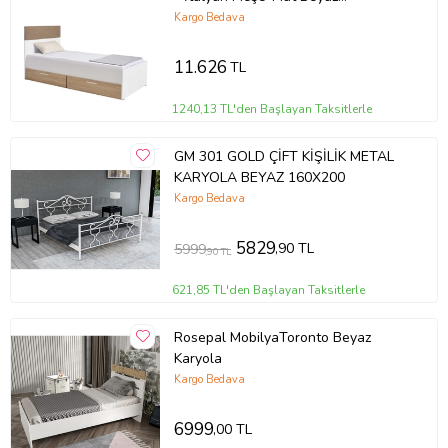
110x105x204 (GxYxD)
Kargo Bedava
11.626
TL
1240,13 TL'den Başlayan Taksitlerle
GM 301 GOLD ÇİFT KİŞİLİK METAL
KARYOLA BEYAZ 160X200
Kargo Bedava
5829
,90 TL
5999
,90 TL
621,85 TL'den Başlayan Taksitlerle
Rosepal MobilyaToronto Beyaz
Karyola
Kargo Bedava
6999
,00 TL