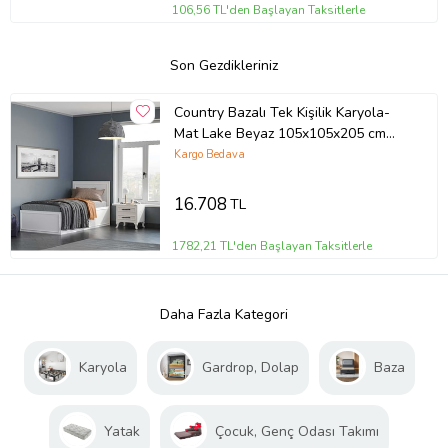
106,56 TL'den Başlayan Taksitlerle
Son Gezdikleriniz
Country Bazalı Tek Kişilik Karyola-
Mat Lake Beyaz 105x105x205 cm
(GxYxD)
Kargo Bedava
16.708
TL
1782,21 TL'den Başlayan Taksitlerle
Daha Fazla Kategori
Karyola
Gardrop, Dolap
Baza
Yatak
Çocuk, Genç Odası Takımı