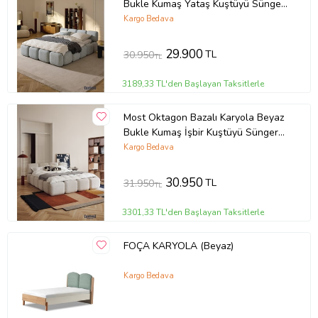
Bukle Kumaş Yataş Kuştüyü Sünger
160x200 Yatak Için(KURULUM
Kargo Bedava
DAHİL)
29.900
TL
30.950
TL
3189,33 TL'den Başlayan Taksitlerle
Most Oktagon Bazalı Karyola Beyaz
Bukle Kumaş İşbir Kuştüyü Sünger
180x200 Yatak İçin(Kurulum Dahil)
Kargo Bedava
30.950
TL
31.950
TL
3301,33 TL'den Başlayan Taksitlerle
FOÇA KARYOLA (Beyaz)
Kargo Bedava