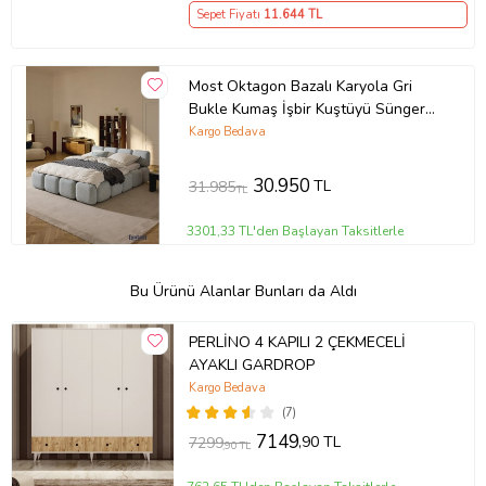
Sepet Fiyatı
11.644
TL
Most Oktagon Bazalı Karyola Gri
Bukle Kumaş İşbir Kuştüyü Sünger
180x200 Yatak İçin(Kurulum Dahil)
Kargo Bedava
30.950
TL
31.985
TL
3301,33 TL'den Başlayan Taksitlerle
Bu Ürünü Alanlar Bunları da Aldı
PERLİNO 4 KAPILI 2 ÇEKMECELİ
AYAKLI GARDROP
Kargo Bedava
(7)
7149
,90 TL
7299
,90 TL