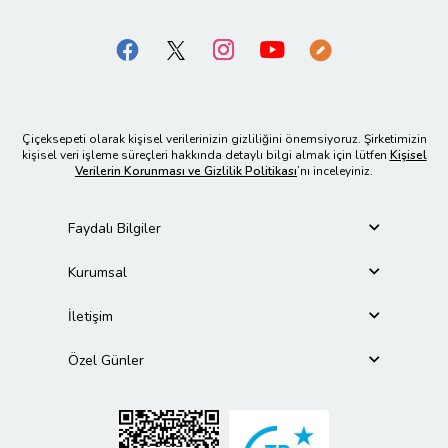
Çiçeksepeti olarak kişisel verilerinizin gizliliğini önemsiyoruz. Şirketimizin
kişisel veri işleme süreçleri hakkında detaylı bilgi almak için lütfen
Kişisel
Verilerin Korunması ve Gizlilik Politikası
’nı inceleyiniz.
Faydalı Bilgiler
Kurumsal
İletişim
Özel Günler