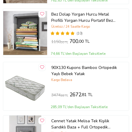
762,65 TL'den Başlayan Taksitlerle
Bez Dolap Yorgan Hurcu Metal
Profilli Yorgan Hurcu Portatif Bez
Dolap Çelik Profilli Gri Renk (Gri)
Ücretsiz / 24 Saatte Kargo
(10)
700
,00 TL
1150
,00 TL
74,66 TL'den Başlayan Taksitlerle
90X130 Kupons Bamboo Ortopedik
Yaylı Bebek Yatak
Kargo Bedava
2672
,81 TL
3474
,66 TL
285,09 TL'den Başlayan Taksitlerle
Cennet Yatak Melisa Tek Kişilik
Sandıklı Baza + Full Ortopedik