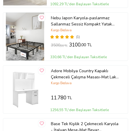
ederek kolayca kurabilirsiniz.
1092,29 TL'den Başlayan Taksitlerle
Ürün kurulumu için 2 kişi tavsiye edilmektedir.
Nebu Japon Karyola-paslanmaz
Bakım ve
Nemli bir bezle temizlenebilir. Deterjan gerektirmez. Su
Sallanmaz Sessiz Kompakt Yatak
Temizlik:
ve sıcak ile uzun süreli temasından kaçının.
Koli bilgisi:
Ürün 2 koliden oluşmaktadır.
Karyolası
Kargo Bedava
Connect
Prof ©
tarafından yayınlanmıştır.
(1)
Ürün Kodu:
kcm12516621
3100
,00 TL
3500
,00 TL
330,66 TL'den Başlayan Taksitlerle
Adore Mobilya Country Kapaklı
Çekmeceli Çalışma Masası-Mat Lake
Beyaz (Diamond Beyaz) 120x167x60
Kargo Bedava
cm (GxYxD)
11.780
TL
1256,55 TL'den Başlayan Taksitlerle
Base Tek Kişilik 2 Çekmeceli Karyola
- İtalyan Meşe-Mat Beyaz