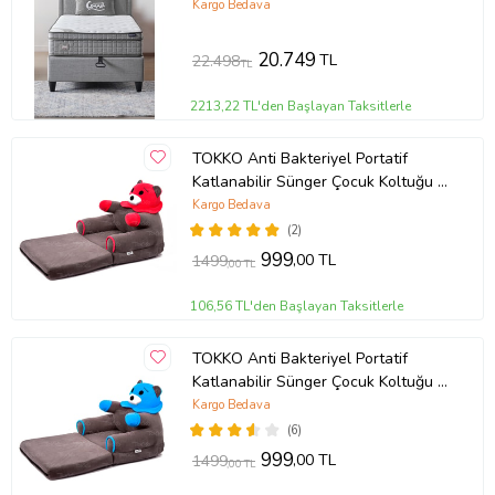
Antibakteriyel Visco Yatak + Başlık
Kargo Bedava
3 lü Set
20.749
TL
22.498
TL
2213,22 TL'den Başlayan Taksitlerle
TOKKO Anti Bakteriyel Portatif
Katlanabilir Sünger Çocuk Koltuğu -
Panda, Ayıcık Koltuk - Elyaf Dolgulu
Kargo Bedava
Çocuk Yatağı (Kırmızı)
(2)
999
,00 TL
1499
,00 TL
106,56 TL'den Başlayan Taksitlerle
TOKKO Anti Bakteriyel Portatif
Katlanabilir Sünger Çocuk Koltuğu -
Panda, Ayıcık Koltuk - Elyaf Dolgulu
Kargo Bedava
Çocuk Yatağı (Mavi)
(6)
999
,00 TL
1499
,00 TL