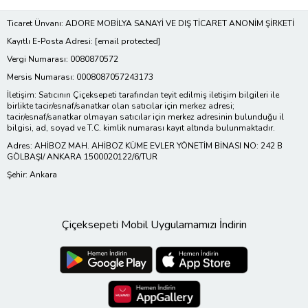
Ticaret Ünvanı: ADORE MOBİLYA SANAYİ VE DIŞ TİCARET ANONİM ŞİRKETİ
Kayıtlı E-Posta Adresi:
[email protected]
Vergi Numarası: 0080870572
Mersis Numarası: 0008087057243173
İletişim: Satıcının Çiçeksepeti tarafından teyit edilmiş iletişim bilgileri ile
birlikte tacir/esnaf/sanatkar olan satıcılar için merkez adresi;
tacir/esnaf/sanatkar olmayan satıcılar için merkez adresinin bulunduğu il
bilgisi, ad, soyad ve T.C. kimlik numarası kayıt altında bulunmaktadır.
Adres: AHİBOZ MAH. AHİBOZ KÜME EVLER YÖNETİM BİNASI NO: 242 B
GÖLBAŞI/ ANKARA 1500020122/6/TUR
Şehir: Ankara
Çiçeksepeti Mobil Uygulamamızı İndirin