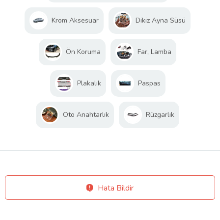
Krom Aksesuar
Dikiz Ayna Süsü
Ön Koruma
Far, Lamba
Plakalık
Paspas
Oto Anahtarlık
Rüzgarlık
Hata Bildir