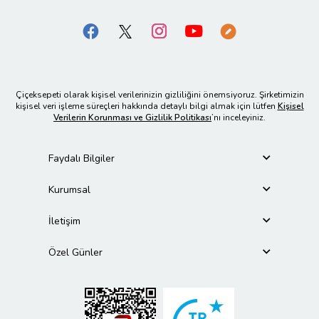
Çiçeksepeti olarak kişisel verilerinizin gizliliğini önemsiyoruz. Şirketimizin
kişisel veri işleme süreçleri hakkında detaylı bilgi almak için lütfen
Kişisel
Verilerin Korunması ve Gizlilik Politikası
’nı inceleyiniz.
Faydalı Bilgiler
Kurumsal
İletişim
Özel Günler