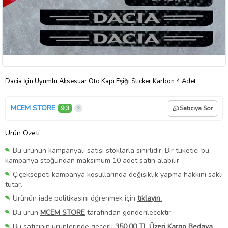
Dacia İçin Uyumlu Aksesuar Oto Kapı Eşiği Sticker Karbon 4 Adet
MCEM STORE
9,3
Satıcıya Sor
Ürün Özeti
Bu ürünün kampanyalı satışı stoklarla sınırlıdır. Bir tüketici bu
kampanya stoğundan maksimum 10 adet satın alabilir.
Çiçeksepeti kampanya koşullarında değişiklik yapma hakkını saklı
tutar.
Ürünün iade politikasını öğrenmek için
tıklayın.
Bu ürün
MCEM STORE
tarafından gönderilecektir.
Bu satıcının ürünlerinde geçerli
350,00 TL Üzeri Kargo Bedava