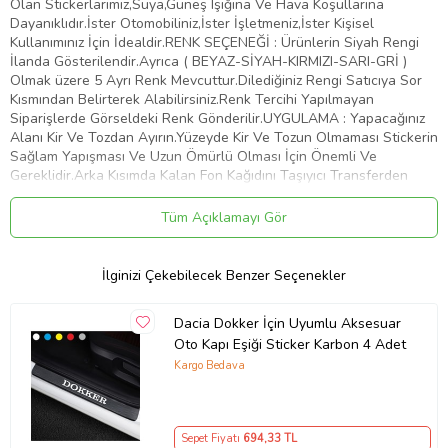
Olan Stickerlarımız,Suya,Güneş Işığına Ve Hava Koşullarına
Dayanıklıdır.İster Otomobiliniz,İster İşletmeniz,İster Kişisel
Kullanımınız İçin İdealdir.RENK SEÇENEĞİ : Ürünlerin Siyah Rengi
İlanda Gösterilendir.Ayrıca ( BEYAZ-SİYAH-KIRMIZI-SARI-GRİ )
Olmak üzere 5 Ayrı Renk Mevcuttur.Dilediğiniz Rengi Satıcıya Sor
Kısmından Belirterek Alabilirsiniz.Renk Tercihi Yapılmayan
Siparişlerde Görseldeki Renk Gönderilir.UYGULAMA : Yapacağınız
Alanı Kir Ve Tozdan Ayırın.Yüzeyde Kir Ve Tozun Olmaması Stickerin
Sağlam Yapışması Ve Uzun Ömürlü Olması İçin Önemli Ve
Gereklidir.Arka Kısımda Kalan Fon Kağıdını Taşıyıcı Transferden
Dikkatlice Ayırın.Bu İşlemi Yaparken Stickerin Tüm Parçalarının
Taşıyıcıya Geçtiğinden Emin Olun.Taşıyıcı Transferi Belirlemiş
Tüm Açıklamayı Gör
Olduğunuz Yüzeye Üstten Başlayarak Plastik Bir Kart İle Bastırıp
Aşağıya Doğru Yapıştırın.Yüzeye Yapıştırdığınız Şeffaf Taşıyıcı
Transferin Üzerinden Desene Baskı Yaparak Stickerin Düzeye
İlginizi Çekebilecek Benzer Seçenekler
Yapışmasını Sağlayın.Taşıyıcı Transferi Köşesinden Başlayarak
Yapıştırdığınız Alandan Yavaşça Ve Dikkatlice Sıyırın.Transferi
Dacia Dokker İçin Uyumlu Aksesuar
Çekerken Parçaların Taşıyıcıdan Ayrılıp Belirlemiş Olduğunuz Alana
Oto Kapı Eşiği Sticker Karbon 4 Adet
Yapıştığından Emin Olun.Artık Stickeriniz Kullanıma Hazır. Tebrikler
Kargo Bedava
Ürün Kodu:
kcm14242526
Sepet Fiyatı
694
,33 TL