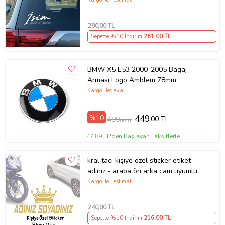
290
,00 TL
Sepette %10 İndirim
261
,00 TL
BMW X5 E53 2000-2005 Bagaj
Arması Logo Amblem 78mm
Kargo Bedava
%10
449
,00 TL
499
,00 TL
47,89 TL'den Başlayan Taksitlerle
kral tacı kişiye özel sticker etiket -
adınız - araba ön arka cam uyumlu
Kargo ile Teslimat
240
,00 TL
Sepette %10 İndirim
216
,00 TL