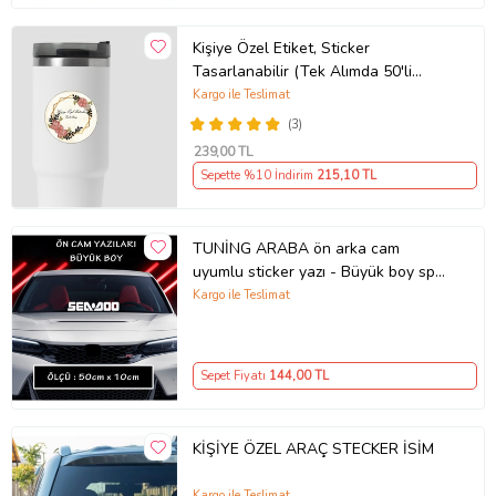
Kişiye Özel Etiket, Sticker
Tasarlanabilir (Tek Alımda 50'li
Gönderim Yapılmaktadır)
Kargo ile Teslimat
(3)
239
,00 TL
Sepette %10 İndirim
215
,10 TL
TUNİNG ARABA ön arka cam
uyumlu sticker yazı - Büyük boy spor
tuning modifiye etiket
Kargo ile Teslimat
Sepet Fiyatı
144
,00 TL
KİŞİYE ÖZEL ARAÇ STECKER İSİM
Kargo ile Teslimat