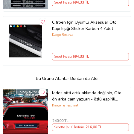
Sepet Fiyatı
694
,33 TL
Citroen İçin Uyumlu Aksesuar Oto
Kapı Eşiği Sticker Karbon 4 Adet
Kargo Bedava
Sepet Fiyatı
694
,33 TL
Bu Ürünü Alanlar Bunları da Aldı
lades bitti artık aklımda değilsin, Oto
ön arka cam yazıları - özlü espirili
komik türkçe koyan sözler
Kargo ile Teslimat
240
,00 TL
Sepette %10 İndirim
216
,00 TL