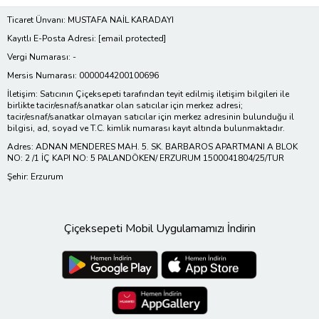
Ticaret Ünvanı: MUSTAFA NAİL KARADAYI
Kayıtlı E-Posta Adresi:
[email protected]
Vergi Numarası: -
Mersis Numarası: 0000044200100696
İletişim: Satıcının Çiçeksepeti tarafından teyit edilmiş iletişim bilgileri ile
birlikte tacir/esnaf/sanatkar olan satıcılar için merkez adresi;
tacir/esnaf/sanatkar olmayan satıcılar için merkez adresinin bulunduğu il
bilgisi, ad, soyad ve T.C. kimlik numarası kayıt altında bulunmaktadır.
Adres: ADNAN MENDERES MAH. 5. SK. BARBAROS APARTMANI A BLOK
NO: 2 /1 İÇ KAPI NO: 5 PALANDÖKEN/ ERZURUM 1500041804/25/TUR
Şehir: Erzurum
Çiçeksepeti Mobil Uygulamamızı İndirin