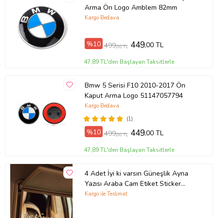
Arma Ön Logo Amblem 82mm
Kargo Bedava
%10
449
,00 TL
499
,00 TL
47,89 TL'den Başlayan Taksitlerle
Bmw 5 Serisi F10 2010-2017 Ön
Kaput Arma Logo 51147057794
Kargo Bedava
(1)
%10
449
,00 TL
499
,00 TL
47,89 TL'den Başlayan Taksitlerle
4 Adet İyi ki varsın Güneşlik Ayna
Yazısı Araba Cam Etiket Sticker
8x2cm
Kargo ile Teslimat