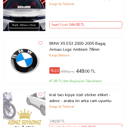
tuning modifiye etiket
Kargo ile Teslimat
Sepet Fiyatı
144
,00 TL
BMW X5 E53 2000-2005 Bagaj
Arması Logo Amblem 78mm
Kargo Bedava
%10
449
,00 TL
499
,00 TL
47,89 TL'den Başlayan Taksitlerle
kral tacı kişiye özel sticker etiket -
adınız - araba ön arka cam uyumlu
Kargo ile Teslimat
240
,00 TL