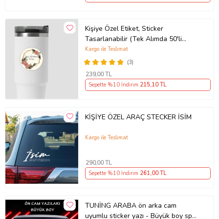
Kişiye Özel Etiket, Sticker
Tasarlanabilir (Tek Alımda 50'li
Gönderim Yapılmaktadır)
Kargo ile Teslimat
(3)
239
,00 TL
Sepette %10 İndirim
215
,10 TL
KİŞİYE ÖZEL ARAÇ STECKER İSİM
Kargo ile Teslimat
290
,00 TL
Sepette %10 İndirim
261
,00 TL
TUNİNG ARABA ön arka cam
uyumlu sticker yazı - Büyük boy spor