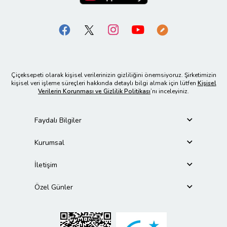
Çiçeksepeti olarak kişisel verilerinizin gizliliğini önemsiyoruz. Şirketimizin
kişisel veri işleme süreçleri hakkında detaylı bilgi almak için lütfen
Kişisel
Verilerin Korunması ve Gizlilik Politikası
’nı inceleyiniz.
Faydalı Bilgiler
Kurumsal
İletişim
Özel Günler