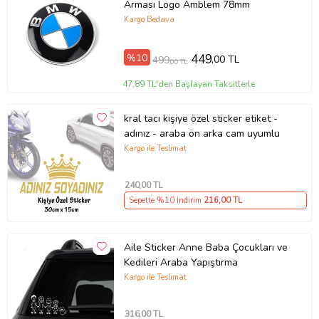
Arması Logo Amblem 78mm
Kargo Bedava
%10
449
,00 TL
499
,00 TL
47,89 TL'den Başlayan Taksitlerle
kral tacı kişiye özel sticker etiket -
adınız - araba ön arka cam uyumlu
Kargo ile Teslimat
240
,00 TL
Sepette %10 İndirim
216
,00 TL
Aile Sticker Anne Baba Çocukları ve
Kedileri Araba Yapıştırma
Kargo ile Teslimat
316
,00 TL