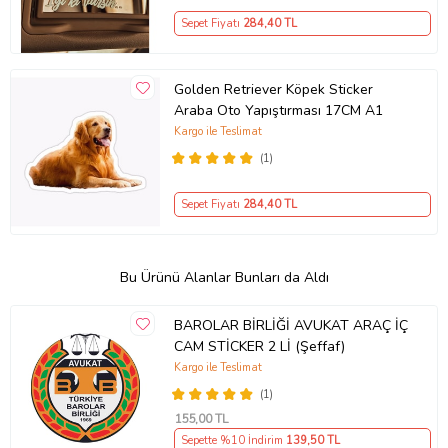
Sepet Fiyatı
284
,40 TL
Golden Retriever Köpek Sticker
Araba Oto Yapıştırması 17CM A1
Kargo ile Teslimat
(1)
Sepet Fiyatı
284
,40 TL
Bu Ürünü Alanlar Bunları da Aldı
BAROLAR BİRLİĞİ AVUKAT ARAÇ İÇ
CAM STİCKER 2 Lİ (Şeffaf)
Kargo ile Teslimat
(1)
155
,00 TL
Sepette %10 İndirim
139
,50 TL