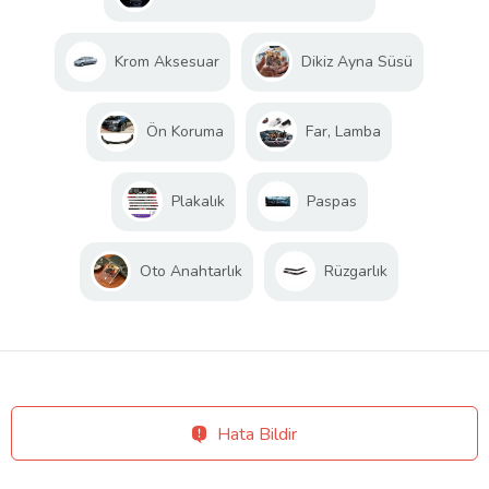
Krom Aksesuar
Dikiz Ayna Süsü
Ön Koruma
Far, Lamba
Plakalık
Paspas
Oto Anahtarlık
Rüzgarlık
Hata Bildir