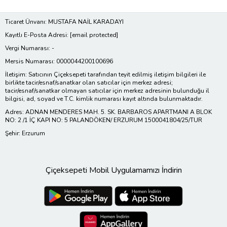
Ticaret Ünvanı: MUSTAFA NAİL KARADAYI
Kayıtlı E-Posta Adresi:
[email protected]
Vergi Numarası: -
Mersis Numarası: 0000044200100696
İletişim: Satıcının Çiçeksepeti tarafından teyit edilmiş iletişim bilgileri ile
birlikte tacir/esnaf/sanatkar olan satıcılar için merkez adresi;
tacir/esnaf/sanatkar olmayan satıcılar için merkez adresinin bulunduğu il
bilgisi, ad, soyad ve T.C. kimlik numarası kayıt altında bulunmaktadır.
Adres: ADNAN MENDERES MAH. 5. SK. BARBAROS APARTMANI A BLOK
NO: 2 /1 İÇ KAPI NO: 5 PALANDÖKEN/ ERZURUM 1500041804/25/TUR
Şehir: Erzurum
Çiçeksepeti Mobil Uygulamamızı İndirin