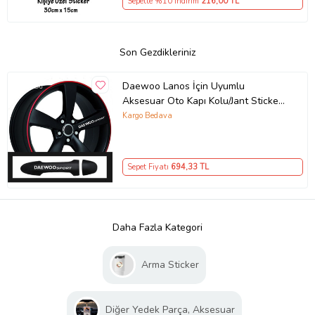
Sepette %10 İndirim
216
,00 TL
Son Gezdikleriniz
Daewoo Lanos İçin Uyumlu
Aksesuar Oto Kapı Kolu/Jant Sticker
10 Adet 10*1,5 Cm
Kargo Bedava
Sepet Fiyatı
694
,33 TL
Daha Fazla Kategori
Arma Sticker
Diğer Yedek Parça, Aksesuar