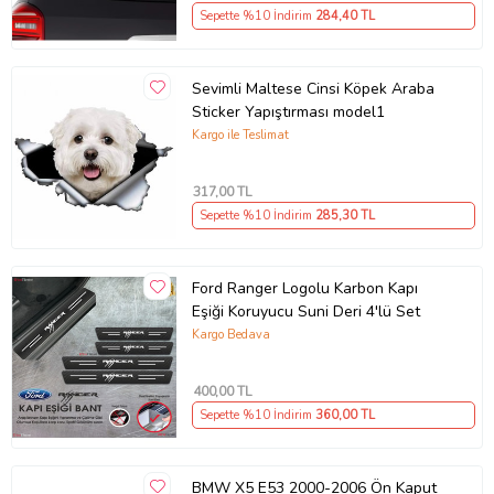
Sepette %10 İndirim
284
,40 TL
Sevimli Maltese Cinsi Köpek Araba
Sticker Yapıştırması model1
Kargo ile Teslimat
317
,00 TL
Sepette %10 İndirim
285
,30 TL
Ford Ranger Logolu Karbon Kapı
Eşiği Koruyucu Suni Deri 4'lü Set
Kargo Bedava
400
,00 TL
Sepette %10 İndirim
360
,00 TL
BMW X5 E53 2000-2006 Ön Kaput