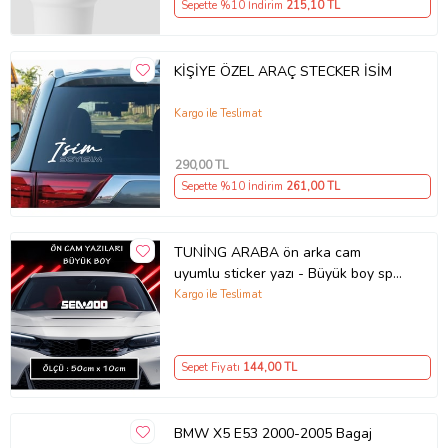
Sepette %10 İndirim
215
,10 TL
KİŞİYE ÖZEL ARAÇ STECKER İSİM
Kargo ile Teslimat
290
,00 TL
Sepette %10 İndirim
261
,00 TL
TUNİNG ARABA ön arka cam
uyumlu sticker yazı - Büyük boy spor
tuning modifiye etiket
Kargo ile Teslimat
Sepet Fiyatı
144
,00 TL
BMW X5 E53 2000-2005 Bagaj