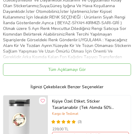
Özelleştirilebilir Ve Dayanıklıdır.Kullanımı Ve Uygulaması Kolay
Olan Stickerlarımız,Suya,Güneş Işığına Ve Hava Koşullarına
Dayanıklıdır.İster Otomobiliniz,İster İşletmeniz,İster Kişisel
Kullanımınız İçin İdealdir.RENK SEÇENEĞİ : Ürünlerin Siyah Rengi
İlanda Gösterilendir.Ayrıca ( BEYAZ-SİYAH-KIRMIZI-SARI-GRİ )
Olmak üzere 5 Ayrı Renk Mevcuttur.Dilediğiniz Rengi Satıcıya Sor
Kısmından Belirterek Alabilirsiniz.Renk Tercihi Yapılmayan
Siparişlerde Görseldeki Renk Gönderilir.UYGULAMA : Yapacağınız
Alanı Kir Ve Tozdan Ayırın.Yüzeyde Kir Ve Tozun Olmaması Stickerin
Sağlam Yapışması Ve Uzun Ömürlü Olması İçin Önemli Ve
Gereklidir.Arka Kısımda Kalan Fon Kağıdını Taşıyıcı Transferden
Dikkatlice Ayırın.Bu İşlemi Yaparken Stickerin Tüm Parçalarının
Taşıyıcıya Geçtiğinden Emin Olun.Taşıyıcı Transferi Belirlemiş
Tüm Açıklamayı Gör
Olduğunuz Yüzeye Üstten Başlayarak Plastik Bir Kart İle Bastırıp
Aşağıya Doğru Yapıştırın.Yüzeye Yapıştırdığınız Şeffaf Taşıyıcı
Transferin Üzerinden Desene Baskı Yaparak Stickerin Düzeye
İlginizi Çekebilecek Benzer Seçenekler
Yapışmasını Sağlayın.Taşıyıcı Transferi Köşesinden Başlayarak
Yapıştırdığınız Alandan Yavaşça Ve Dikkatlice Sıyırın.Transferi
Kişiye Özel Etiket, Sticker
Çekerken Parçaların Taşıyıcıdan Ayrılıp Belirlemiş Olduğunuz Alana
Tasarlanabilir (Tek Alımda 50'li
Yapıştığından Emin Olun.Artık Stickeriniz Kullanıma Hazır. Tebrikler
Gönderim Yapılmaktadır)
Kargo ile Teslimat
Ürün Kodu:
kcm73127463
(3)
239
,00 TL