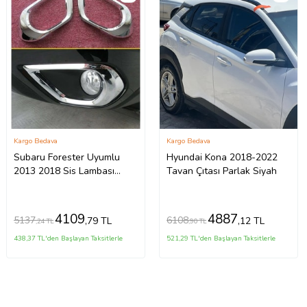
Kargo Bedava
Kargo Bedava
Subaru Forester Uyumlu
Hyundai Kona 2018-2022
2013 2018 Sis Lambası
Tavan Çıtası Parlak Siyah
Kaplama Krom Parça
4109
4887
5137
6108
,79 TL
,12 TL
,24 TL
,90 TL
438,37 TL'den Başlayan Taksitlerle
521,29 TL'den Başlayan Taksitlerle