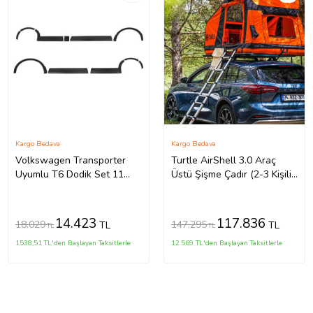
Kargo Bedava
Kargo Bedava
Volkswagen Transporter
Turtle AirShell 3.0 Araç
Uyumlu T6 Dodik Set 11
Üstü Şişme Çadır (2-3 Kişilik
Parça ABS U.Ş. 2010 2014
Çadır)
Model Arası
14.423
117.836
18.029
147.295
TL
TL
TL
TL
1538,51 TL'den Başlayan Taksitlerle
12.569 TL'den Başlayan Taksitlerle