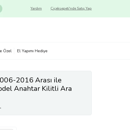
Yardım
Çiçeksepeti'nde Satış Yap
ye Özel
El Yapımı Hediye
2006-2016 Arası ile
l Anahtar Kilitli Ara
Rİ
L