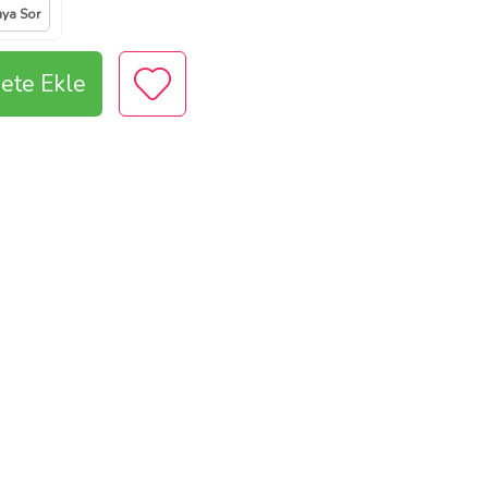
ıya Sor
ete Ekle