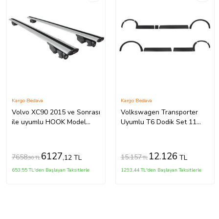
Kargo Bedava
Kargo Bedava
Volvo XC90 2015 ve Sonrası
Volkswagen Transporter
ile uyumlu HOOK Model
Uyumlu T6 Dodik Set 11
Anahtar Kilitli Ara Atkı
Parça ABS K.Ş. 2010 2014
Tavan Barı GRİ
Model Aras
6127
12.126
7658
15.157
,12 TL
TL
,90 TL
TL
653,55 TL'den Başlayan Taksitlerle
1293,44 TL'den Başlayan Taksitlerle