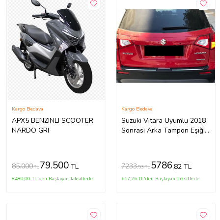
Kargo Bedava
Kargo Bedava
APX5 BENZINLI SCOOTER
Suzuki Vitara Uyumlu 2018
NARDO GRI
Sonrası Arka Tampon Eşiği
2018 Model İthal Üründür
79.500
5786
85.000
7233
TL
,82 TL
TL
,53 TL
8480,00 TL'den Başlayan Taksitlerle
617,26 TL'den Başlayan Taksitlerle