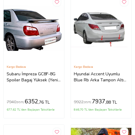
Kargo Bedava
Kargo Bedava
Subaru İmpreza GC8F-8G
Hyundai Accent Uyumlu
Spoiler Bagaj Yüksek (Yeni
Blue Rb Arka Tampon Altı
Md)(ışıklı) Fiber
Fiber 2011 Ve Sonrası
6352
7937
7940
9922
,76 TL
,88 TL
,95 TL
,35 TL
677,62 TL'den Başlayan Taksitlerle
846,70 TL'den Başlayan Taksitlerle