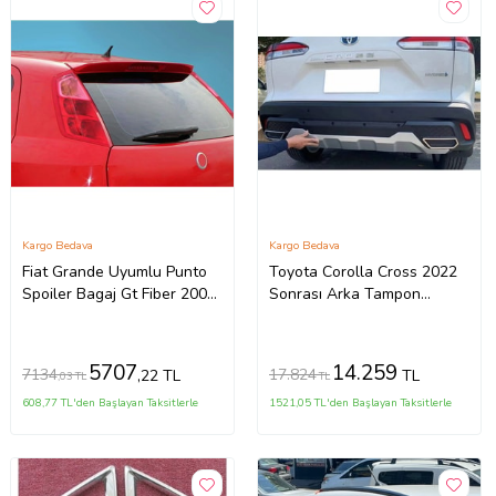
Kargo Bedava
Kargo Bedava
Fiat Grande Uyumlu Punto
Toyota Corolla Cross 2022
Spoiler Bagaj Gt Fiber 2005-
Sonrası Arka Tampon
2010
Koruma Difüzör (İthal)
5707
14.259
7134
17.824
,22 TL
TL
,03 TL
TL
608,77 TL'den Başlayan Taksitlerle
1521,05 TL'den Başlayan Taksitlerle