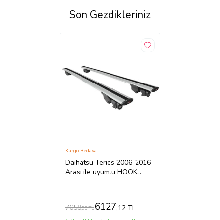
Son Gezdikleriniz
Kargo Bedava
Daihatsu Terios 2006-2016
Arası ile uyumlu HOOK
Model Anahtar Kilitli Ara
Atkı Tavan Barı GRİ
6127
7658
,12 TL
,90 TL