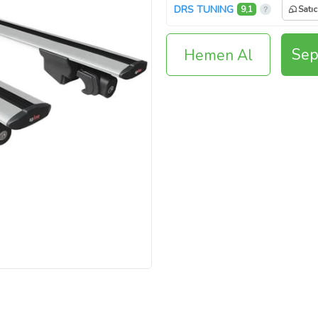
DRS TUNING
9,1
Satıc
Sep
Hemen Al