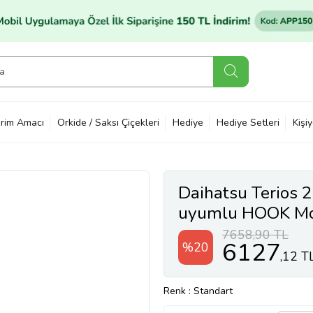
rim Amacı
Orkide / Saksı Çiçekleri
Hediye
Hediye Setleri
Kişi
Daihatsu Terios 
uyumlu HOOK Mode
Atkı Tavan Barı G
7658,90 TL
6127
%20
,12 T
Renk
: Standart