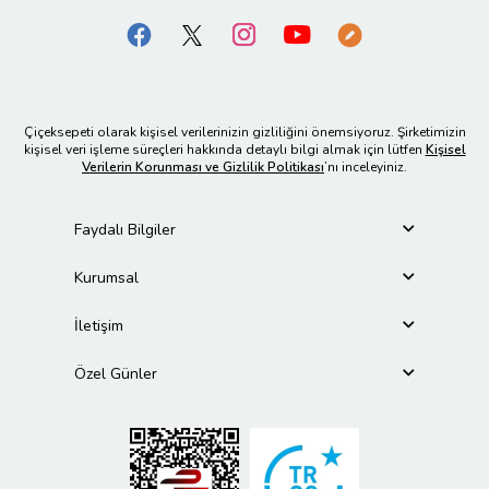
Çiçeksepeti olarak kişisel verilerinizin gizliliğini önemsiyoruz. Şirketimizin
kişisel veri işleme süreçleri hakkında detaylı bilgi almak için lütfen
Kişisel
Verilerin Korunması ve Gizlilik Politikası
’nı inceleyiniz.
Faydalı Bilgiler
Kurumsal
İletişim
Özel Günler