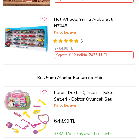
Hot Wheels Yirmili Araba Seti
H7045
Kargo Bedava
(2)
2764
,90 TL
Sepette %12 İndirim
2433
,11 TL
Bu Ürünü Alanlar Bunları da Aldı
Barbie Doktor Çantası - Doktor
Setleri - Doktor Oyuncak Seti
Kargo Bedava
649
,90 TL
69,32 TL'den Başlayan Taksitlerle