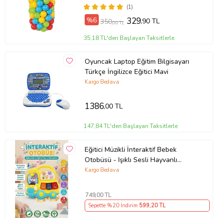
(1)
%6
329
,90 TL
350
,00 TL
35,18 TL'den Başlayan Taksitlerle
Oyuncak Laptop Eğitim Bilgisayarı
Türkçe İngilizce Eğitici Mavi
Kargo Bedava
1386
,00 TL
147,84 TL'den Başlayan Taksitlerle
Eğitici Müzikli İnteraktif Bebek
Otobüsü - Işıklı Sesli Hayvanlı
Piyano Oyuncak - 6+ Ay
Kargo Bedava
749
,00 TL
Sepette %20 İndirim
599
,20 TL