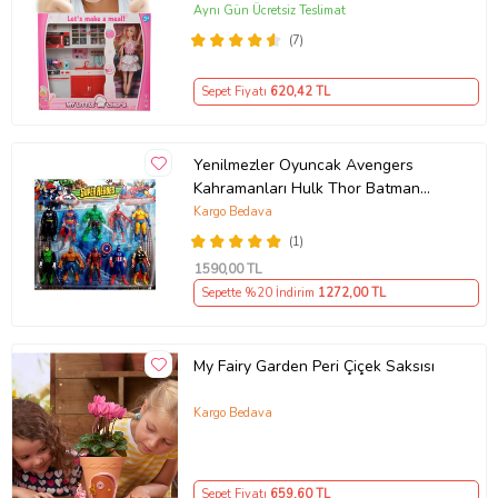
(Kırmızı)
Aynı Gün Ücretsiz Teslimat
(7)
Sepet Fiyatı
620
,42 TL
Yenilmezler Oyuncak Avengers
Kahramanları Hulk Thor Batman
İronman 10 Lu Set
Kargo Bedava
(1)
1590
,00 TL
Sepette %20 İndirim
1272
,00 TL
My Fairy Garden Peri Çiçek Saksısı
Kargo Bedava
Sepet Fiyatı
659
,60 TL