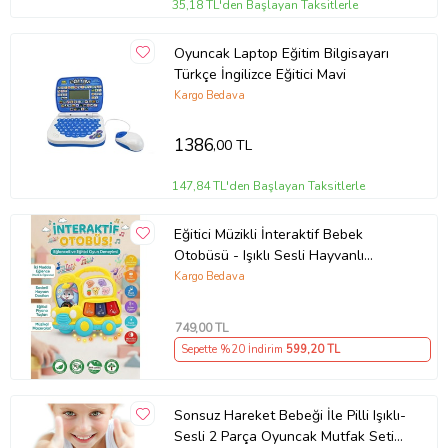
35,18 TL'den Başlayan Taksitlerle
Oyuncak Laptop Eğitim Bilgisayarı
Türkçe İngilizce Eğitici Mavi
Kargo Bedava
1386
,00 TL
147,84 TL'den Başlayan Taksitlerle
Eğitici Müzikli İnteraktif Bebek
Otobüsü - Işıklı Sesli Hayvanlı
Piyano Oyuncak - 6+ Ay
Kargo Bedava
749
,00 TL
Sepette %20 İndirim
599
,20 TL
Sonsuz Hareket Bebeği İle Pilli Işıklı-
Sesli 2 Parça Oyuncak Mutfak Seti