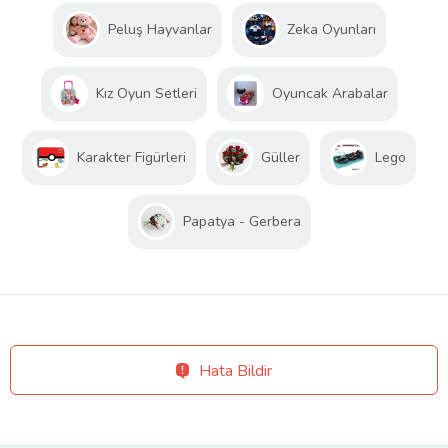
Peluş Hayvanlar
Zeka Oyunları
Kız Oyun Setleri
Oyuncak Arabalar
Karakter Figürleri
Güller
Lego
Papatya - Gerbera
Hata Bildir