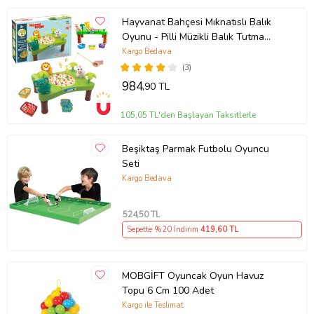
Hayvanat Bahçesi Mıknatıslı Balık
Oyunu - Pilli Müzikli Balık Tutma
Oyunu - Şarkılı Manyetik Eğitici
Kargo Bedava
(3)
984
,90 TL
105,05 TL'den Başlayan Taksitlerle
Beşiktaş Parmak Futbolu Oyuncu
Seti
Kargo Bedava
524
,50 TL
Sepette %20 İndirim
419
,60 TL
MOBGİFT Oyuncak Oyun Havuz
Topu 6 Cm 100 Adet
Kargo ile Teslimat