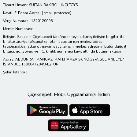
Ticaret Ünvanı: SULTAN BAKIRCI - İNCİ TOYS
Kayıtlı E-Posta Adresi:
[email protected]
Vergi Numarası: 1320120098
Mersis Numarası: -
İletişim: Satıcının Çiçeksepeti tarafından teyit edilmiş iletişim bilgileri ile
birlikte tacir/esnaf/sanatkar olan satıcılar için merkez adresi;
tacir/esnaf/sanatkar olmayan satıcılar için merkez adresinin bulunduğu il
bilgisi, ad, soyad ve T.C. kimlik numarası kayıt altında bulunmaktadır.
Adres: ABDURRAHMANGAZİ MAH.HAMZA SK.NO:32-A SULTANBEYLİ/
İSTANBUL 1500047204/341/TUR
Şehir: İstanbul
Çiçeksepeti Mobil Uygulamamızı İndirin