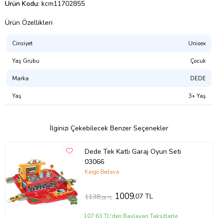
Ürün Kodu:
kcm11702855
Ürün Özellikleri
Cinsiyet
Unisex
Yaş Grubu
Çocuk
Marka
DEDE
Yaş
3+ Yaş
İlginizi Çekebilecek Benzer Seçenekler
Dede Tek Katlı Garaj Oyun Seti
03066
Kargo Bedava
1009
,07 TL
1138
,18 TL
107,63 TL'den Başlayan Taksitlerle