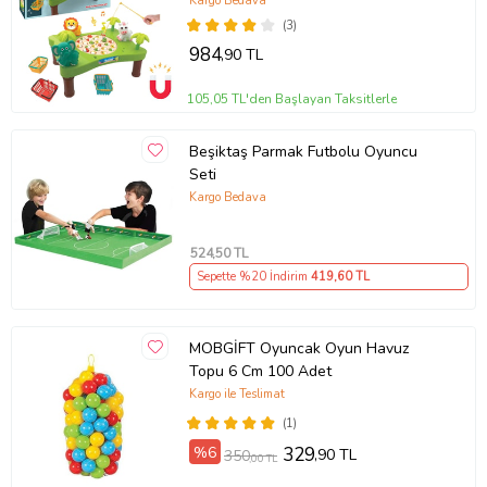
Oyunu - Şarkılı Manyetik Eğitici
Kargo Bedava
(3)
984
,90 TL
105,05 TL'den Başlayan Taksitlerle
Beşiktaş Parmak Futbolu Oyuncu
Seti
Kargo Bedava
524
,50 TL
Sepette %20 İndirim
419
,60 TL
MOBGİFT Oyuncak Oyun Havuz
Topu 6 Cm 100 Adet
Kargo ile Teslimat
(1)
%6
329
,90 TL
350
,00 TL