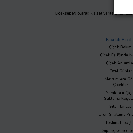
Çiçeksepeti olarak kişisel verilerinizin giz
Faydalı Bilgil
Çiçek Bakımı
Çiçek Eşliğinde N
Çiçek Anlamla
Özel Günler
Mevsimlere Gö
Çiçekler
Yenilebilir Çiç
Saklama Koşull
Site Haritası
Ürün Sıralama Krit
Teslimat İpuçla
Sipariş Güncell