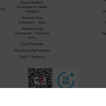
A
Kişisel Verilerin
Korunması ve Gizlilik
Onay
Politikası
H
Mesafeli Satış
Sözleşmesi - Çiçek
Mesafeli Satış
Sözleşmesi - Hediye &
Di
Extra
Çerez Politikası
Bilgi Güvenliği Politikası
Yeşil IT Politikası