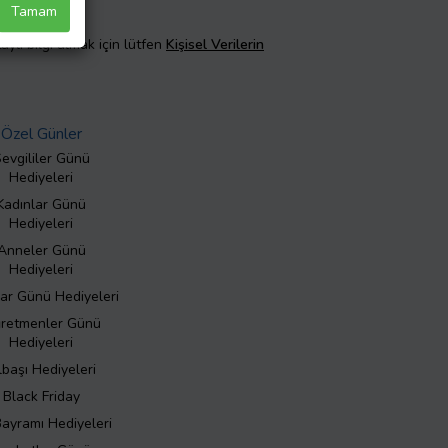
Tamam
taylı bilgi almak için lütfen
Kişisel Verilerin
Özel Günler
evgililer Günü
Hediyeleri
Kadınlar Günü
Hediyeleri
Anneler Günü
Hediyeleri
ar Günü Hediyeleri
retmenler Günü
Hediyeleri
lbaşı Hediyeleri
Black Friday
Bayramı Hediyeleri