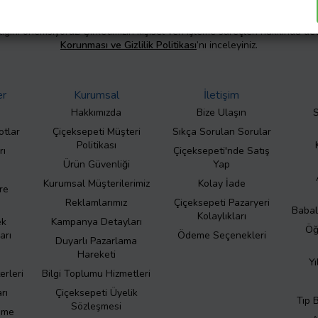
liliğini önemsiyoruz. Şirketimizin kişisel veri işleme süreçleri hakkında de
Korunması ve Gizlilik Politikası
’nı inceleyiniz.
er
Kurumsal
İletişim
Hakkımızda
Bize Ulaşın
S
otlar
Çiçeksepeti Müşteri
Sıkça Sorulan Sorular
Politikası
rı
Çiçeksepeti'nde Satış
Ürün Güvenliği
Yap
Kurumsal Müşterilerimiz
Kolay İade
re
Reklamlarımız
Çiçeksepeti Pazaryeri
Babal
Kolaylıkları
ek
Kampanya Detayları
Öğ
arı
Ödeme Seçenekleri
Duyarlı Pazarlama
Hareketi
Yı
erleri
Bilgi Toplumu Hizmetleri
rı
Çiçeksepeti Üyelik
Tıp 
Sözleşmesi
eme