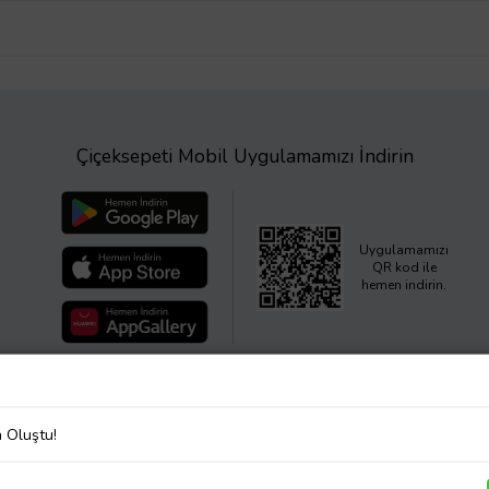
Çiçeksepeti Mobil Uygulamamızı İndirin
Uygulamamızı
QR kod ile
hemen indirin.
a Oluştu!