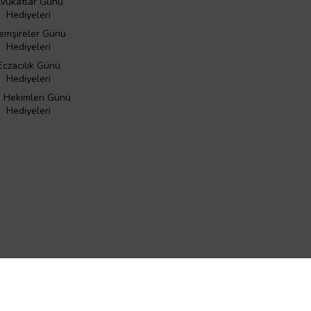
vukatlar Günü
Hediyeleri
emşireler Günü
Hediyeleri
Eczacılık Günü
Hediyeleri
ş Hekimleri Günü
Hediyeleri