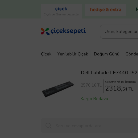
Çiçek ve Gurme Lezzetler
Çiçek
Yenilebilir Çiçek
Doğum Günü
Gönde
Dell Latitude LE7440-I5
Sepette %10 İndirim
2576
,16 TL
2318,
54 TL
Kargo Bedava