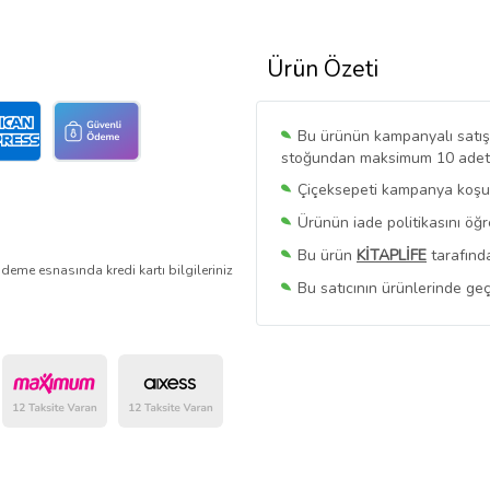
Ürün Özeti
Bu ürünün kampanyalı satışı 
stoğundan maksimum 10 adet sa
Çiçeksepeti kampanya koşull
Ürünün iade politikasını öğ
Bu ürün
KİTAPLİFE
tarafında
deme esnasında kredi kartı bilgileriniz
Bu satıcının ürünlerinde geç
Bu Satıcının
Tüm Ürünlerini
Ürün sayfasında gördüğünüz f
belirlenmektedir.