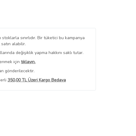
stoklarla sınırlıdır. Bir tüketici bu kampanya
tın alabilir.
arında değişiklik yapma hakkını saklı tutar.
renmek için
tıklayın.
n gönderilecektir.
erli
350,00 TL Üzeri Kargo Bedava
 Görüntüle
iyat bilgileri, satıcı tarafından