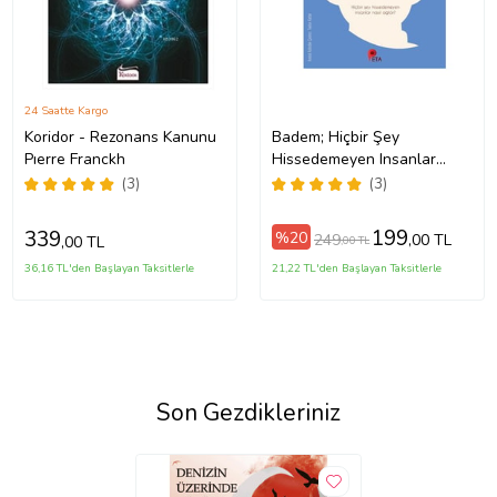
24 Saatte Kargo
Koridor - Rezonans Kanunu
Badem; Hiçbir Şey
Pıerre Franckh
Hissedemeyen Insanlar
Nasıl Ağlar - Won-pyung
(3)
(3)
Sohn - Peta Kitap
199
339
%20
249
,00 TL
,00 TL
,00 TL
36,16 TL'den Başlayan Taksitlerle
21,22 TL'den Başlayan Taksitlerle
Son Gezdikleriniz