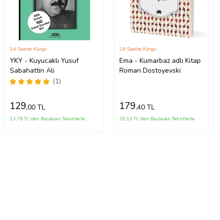
24 Saatte Kargo
24 Saatte Kargo
YKY - Kuyucaklı Yusuf
Ema - Kumarbaz adlı Kitap
Sabahattin Ali
Roman Dostoyevski
(1)
129
179
,00 TL
,40 TL
13,76 TL'den Başlayan Taksitlerle
19,13 TL'den Başlayan Taksitlerle