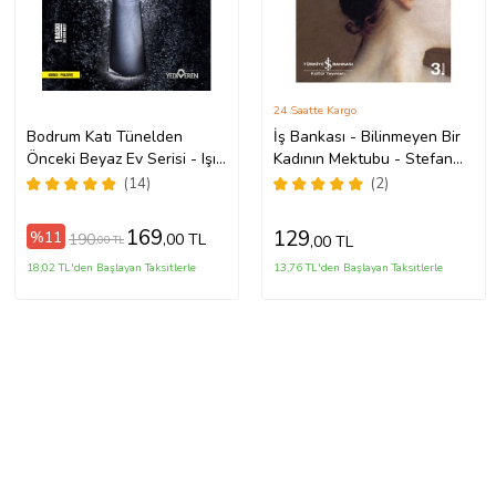
24 Saatte Kargo
Bodrum Katı Tünelden
İş Bankası - Bilinmeyen Bir
Önceki Beyaz Ev Serisi - Işıl
Kadının Mektubu - Stefan
Işık
Zweig
(14)
(2)
169
129
%11
190
,00 TL
,00 TL
,00 TL
18,02 TL'den Başlayan Taksitlerle
13,76 TL'den Başlayan Taksitlerle