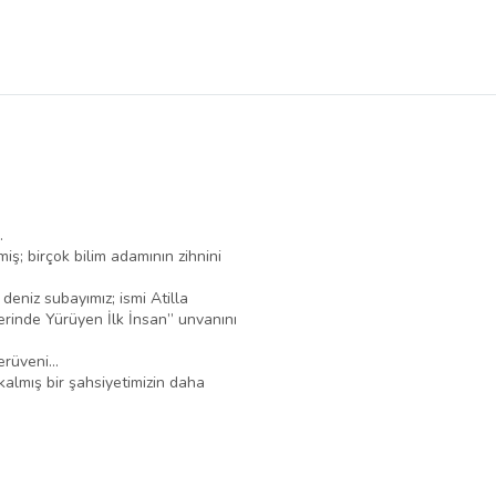
.
iş; birçok bilim adamının zihnini
 deniz subayımız; ismi Atilla
rinde Yürüyen İlk İnsan” unvanını
rüveni...
 kalmış bir şahsiyetimizin daha