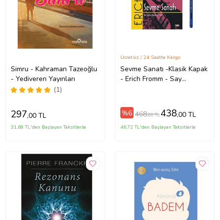
Ücretsiz / 24 Saatte Kargo
Simru - Kahraman Tazeoğlu
Sevme Sanatı -Klasik Kapak
- Yediveren Yayınları
- Erich Fromm - Say
Yayınları - (KALEM VE NOT
(1)
DEFTERLİ) (Renksiz)
438
297
%6
468
,00 TL
,00 TL
,00 TL
31,68 TL'den Başlayan Taksitlerle
46,72 TL'den Başlayan Taksitlerle