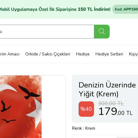
rim Amacı
Orkide / Saksı Çiçekleri
Hediye
Hediye Setleri
Kişi
Denizin Üzerind
Yiğit (Krem)
300,00 TL
179
%40
,00 TL
Renk
: Krem