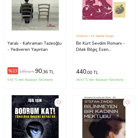
Ücretsiz / 24 Saatte Kargo
Yaralı - Kahraman Tazeoğlu
Bir Kürt Sevdim Romanı -
- Yediveren Yayınları
Dilek Bilgiç Esen
9786257099301 - Not
Defterli Seti (Renksiz)
90
440
%33
135
,36 TL
,00 TL
,54 TL
9,63 TL'den Başlayan Taksitlerle
46,93 TL'den Başlayan Taksitlerle