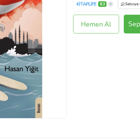
KİTAPLİFE
9,3
Satıcıya
Sep
Hemen Al