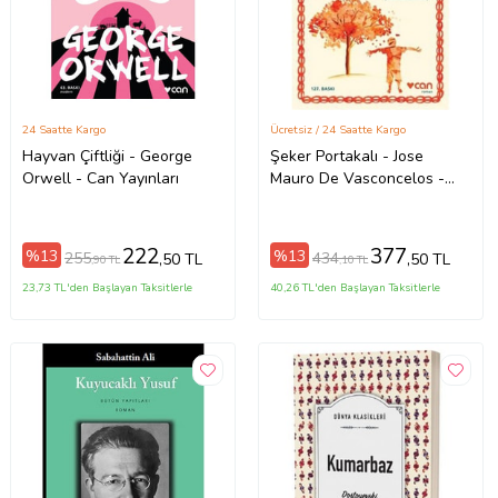
24 Saatte Kargo
Ücretsiz / 24 Saatte Kargo
Hayvan Çiftliği - George
Şeker Portakalı - Jose
Orwell - Can Yayınları
Mauro De Vasconcelos -
Can Yayınları
222
377
%13
%13
255
434
,50 TL
,50 TL
,90 TL
,10 TL
23,73 TL'den Başlayan Taksitlerle
40,26 TL'den Başlayan Taksitlerle