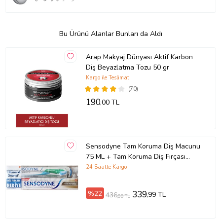
Bu Ürünü Alanlar Bunları da Aldı
Arap Makyaj Dünyası Aktif Karbon
Diş Beyazlatma Tozu 50 gr
Kargo ile Teslimat
(70)
190
,00 TL
Sensodyne Tam Koruma Diş Macunu
75 ML + Tam Koruma Diş Fırçası
Yumuşak
24 Saatte Kargo
%22
339
,99 TL
436
,99 TL