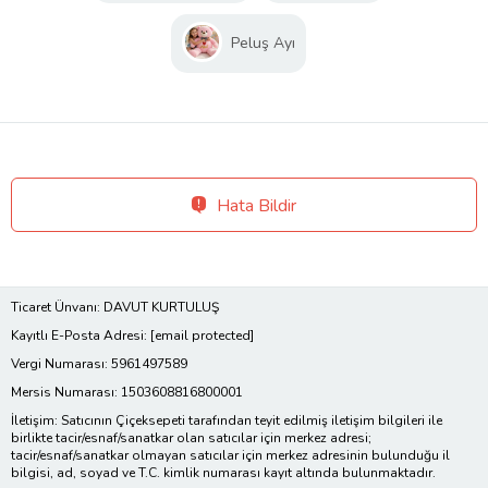
Peluş Ayı
Hata Bildir
Ticaret Ünvanı: DAVUT KURTULUŞ
Kayıtlı E-Posta Adresi:
[email protected]
Vergi Numarası: 5961497589
Mersis Numarası: 1503608816800001
İletişim: Satıcının Çiçeksepeti tarafından teyit edilmiş iletişim bilgileri ile
birlikte tacir/esnaf/sanatkar olan satıcılar için merkez adresi;
tacir/esnaf/sanatkar olmayan satıcılar için merkez adresinin bulunduğu il
bilgisi, ad, soyad ve T.C. kimlik numarası kayıt altında bulunmaktadır.