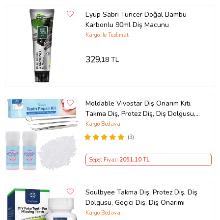
Eyüp Sabri Tuncer Doğal Bambu
Karbonlu 90ml Diş Macunu
Kargo ile Teslimat
329
,18 TL
Moldable Vivostar Diş Onarım Kiti.
Takma Diş, Protez Diş, Diş Dolgusu,
Geçici Diş, Diş Onarımı
Kargo Bedava
(3)
Sepet Fiyatı
2051
,10 TL
Soulbyee Takma Diş, Protez Diş, Diş
Dolgusu, Geçici Diş, Diş Onarımı
Kargo Bedava