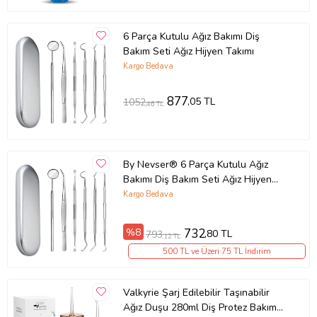
6 Parça Kutulu Ağız Bakımı Diş
Bakım Seti Ağız Hijyen Takımı
Kargo Bedava
877
,05 TL
1052
,46 TL
By Nevser® 6 Parça Kutulu Ağız
Bakımı Diş Bakım Seti Ağız Hijyen
Takımı
Kargo Bedava
%8
732
,80 TL
793
,12 TL
500 TL ve Üzeri 75 TL İndirim
Valkyrie Şarj Edilebilir Taşınabilir
Ağız Duşu 280ml Diş Protez Bakım