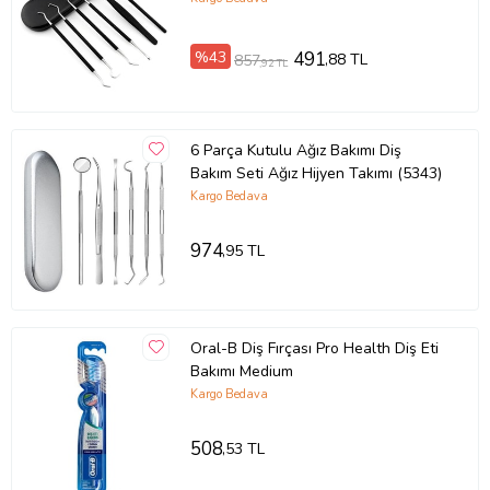
%43
491
,88 TL
857
,92 TL
6 Parça Kutulu Ağız Bakımı Diş
Bakım Seti Ağız Hijyen Takımı (5343)
Kargo Bedava
974
,95 TL
Oral-B Diş Fırçası Pro Health Diş Eti
Bakımı Medium
Kargo Bedava
508
,53 TL