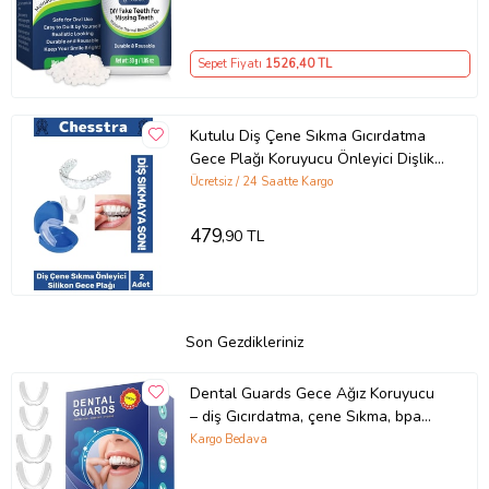
Sepet Fiyatı
1526
,40 TL
Kutulu Diş Çene Sıkma Gıcırdatma
Gece Plağı Koruyucu Önleyici Dişlik
Uyku Silikon Aparatı 2 Adet
Ücretsiz / 24 Saatte Kargo
479
,90 TL
Son Gezdikleriniz
Dental Guards Gece Ağız Koruyucu
– diş Gıcırdatma, çene Sıkma, bpa
Içermez, rahat Uyku Için Özel
Kargo Bedava
Tasarım