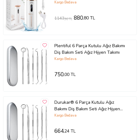
Cihazı Gündelik Kullanım
Kargo Bedava
880
,80 TL
1143
,90 TL
Plentiful 6 Parça Kutulu Ağız Bakımı
Diş Bakım Seti Ağız Hijyen Takımı
Kargo Bedava
750
,00 TL
Durukar® 6 Parça Kutulu Ağız
Bakımı Diş Bakım Seti Ağız Hijyen
Takımı
Kargo Bedava
664
,24 TL