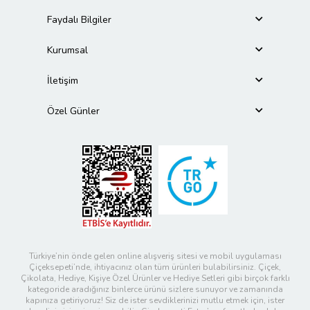
Faydalı Bilgiler
Kurumsal
İletişim
Özel Günler
Türkiye’nin önde gelen online alışveriş sitesi ve mobil uygulaması
Çiçeksepeti’nde, ihtiyacınız olan tüm ürünleri bulabilirsiniz. Çiçek,
Çikolata, Hediye, Kişiye Özel Ürünler ve Hediye Setleri gibi birçok farklı
kategoride aradığınız binlerce ürünü sizlere sunuyor ve zamanında
kapınıza getiriyoruz! Siz de ister sevdiklerinizi mutlu etmek için, ister