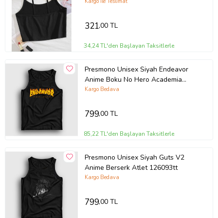
Kargo ile Teslimat
321
,00 TL
34,24 TL'den Başlayan Taksitlerle
Presmono Unisex Siyah Endeavor
Anime Boku No Hero Academia
Atlet 234453tt
Kargo Bedava
799
,00 TL
85,22 TL'den Başlayan Taksitlerle
Presmono Unisex Siyah Guts V2
Anime Berserk Atlet 126093tt
Kargo Bedava
799
,00 TL