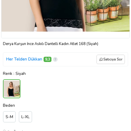
Derya Kurşun İnce Askılı Dantelli Kadın Atlet 168 (Siyah)
Her Telden Dükkan
9,3
Satıcıya Sor
Renk
: Siyah
Beden
S-M
L-XL