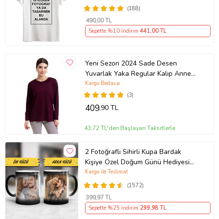
(188)
490
,00 TL
Sepette %10 İndirim
441
,00 TL
Yeni Sezon 2024 Sade Desen
Yuvarlak Yaka Regular Kalıp Anne
Penye Bluz 6380 (Vişne)
Kargo Bedava
(3)
409
,90 TL
43,72 TL'den Başlayan Taksitlerle
2 Fotoğraflı Sihirli Kupa Bardak
Kişiye Özel Doğum Günü Hediyesi
Sevgiliye Hediye Anneye Babaya
Kargo ile Teslimat
Ablaya Abiye Kız Erkek Kardeşe
(1572)
Arkadaşa Resimli Günü Yıl Dönümü
399
,97 TL
Hediyesi
Sepette %25 İndirim
299
,98 TL