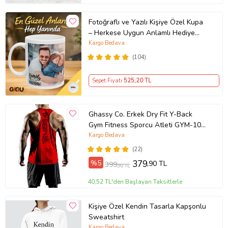
Fotoğraflı ve Yazılı Kişiye Özel Kupa
– Herkese Uygun Anlamlı Hediye
Porselen Baskılı Kupa (Beyaz)
Kargo Bedava
(104)
Sepet Fiyatı
525
,20 TL
Ghassy Co. Erkek Dry Fit Y-Back
Gym Fitness Sporcu Atleti GYM-101
(Kırmızı)
Kargo Bedava
(22)
%5
379
,90 TL
399
,90 TL
40,52 TL'den Başlayan Taksitlerle
Kişiye Özel Kendin Tasarla Kapşonlu
Sweatshirt
Kargo Bedava