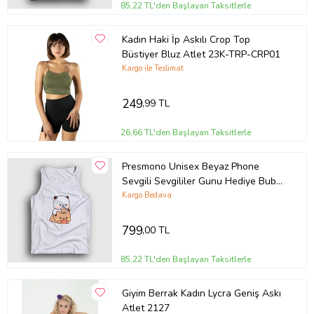
85,22 TL'den Başlayan Taksitlerle
Kadın Haki İp Askılı Crop Top
Büstiyer Bluz Atlet 23K-TRP-CRP01
Kargo ile Teslimat
249
,99 TL
26,66 TL'den Başlayan Taksitlerle
Presmono Unisex Beyaz Phone
Sevgili Sevgililer Gunu Hediye Bubu
Dudu Atlet 481463tt
Kargo Bedava
799
,00 TL
85,22 TL'den Başlayan Taksitlerle
Giyim Berrak Kadın Lycra Geniş Askı
Atlet 2127