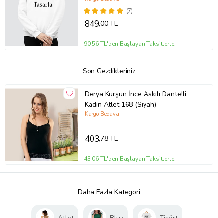
(7)
849
,00 TL
90,56 TL'den Başlayan Taksitlerle
Son Gezdikleriniz
Derya Kurşun İnce Askılı Dantelli
Kadın Atlet 168 (Siyah)
Kargo Bedava
403
,78 TL
43,06 TL'den Başlayan Taksitlerle
Daha Fazla Kategori
Atlet
Bluz
Tişört