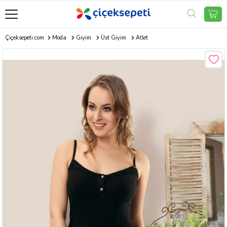
Çiçeksepeti.com
Moda
Giyim
Üst Giyim
Atlet