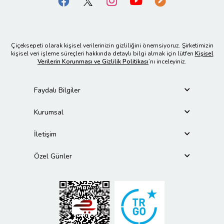
Çiçeksepeti olarak kişisel verilerinizin gizliliğini önemsiyoruz. Şirketimizin
kişisel veri işleme süreçleri hakkında detaylı bilgi almak için lütfen
Kişisel
Verilerin Korunması ve Gizlilik Politikası
’nı inceleyiniz.
Faydalı Bilgiler
Kurumsal
İletişim
Özel Günler