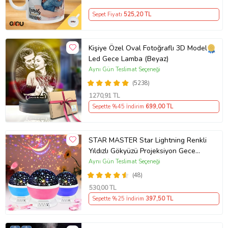
Sepet Fiyatı
525
,20 TL
Kişiye Özel Oval Fotoğraflı 3D Model
Led Gece Lamba (Beyaz)
Aynı Gün Teslimat Seçeneği
(5238)
1270
,91 TL
Sepette %45 İndirim
699
,00 TL
STAR MASTER Star Lightning Renkli
Yıldızlı Gökyüzü Projeksiyon Gece
Lambası (Pembe)
Aynı Gün Teslimat Seçeneği
(48)
530
,00 TL
Sepette %25 İndirim
397
,50 TL