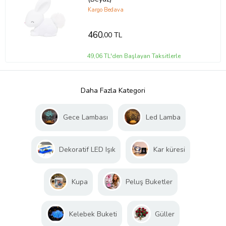
Kargo Bedava
460
,00 TL
49,06 TL'den Başlayan Taksitlerle
Daha Fazla Kategori
Gece Lambası
Led Lamba
Dekoratif LED Işık
Kar küresi
Kupa
Peluş Buketler
Kelebek Buketi
Güller