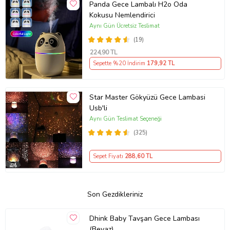
Panda Gece Lambalı H2o Oda
Kokusu Nemlendirici
Aynı Gün Ücretsiz Teslimat
(19)
224
,90 TL
Sepette %20 İndirim
179
,92 TL
Star Master Gökyüzü Gece Lambasi
Usb'li
Aynı Gün Teslimat Seçeneği
(325)
Sepet Fiyatı
288
,60 TL
Son Gezdikleriniz
Dhink Baby Tavşan Gece Lambası
(Beyaz)