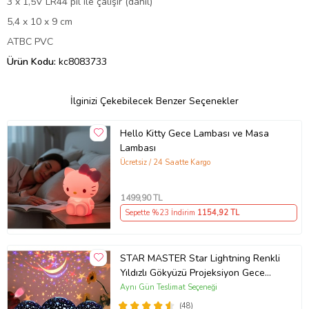
3 x 1,5V LR44 pil ile çalışır (dahil)
5,4 x 10 x 9 cm
ATBC PVC
Ürün Kodu:
kc8083733
İlginizi Çekebilecek Benzer Seçenekler
Hello Kitty Gece Lambası ve Masa
Lambası
Ücretsiz / 24 Saatte Kargo
1499
,90 TL
Sepette %23 İndirim
1154
,92 TL
STAR MASTER Star Lightning Renkli
Yıldızlı Gökyüzü Projeksiyon Gece
Lambası (Pembe)
Aynı Gün Teslimat Seçeneği
(48)