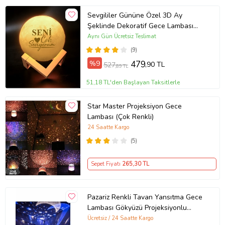
Sevgililer Gününe Özel 3D Ay
Şeklinde Dekoratif Gece Lambası
(Standlı) (Beyaz)
Aynı Gün Ücretsiz Teslimat
(9)
%9
479
,90 TL
527
,89 TL
51,18 TL'den Başlayan Taksitlerle
Star Master Projeksiyon Gece
Lambası (Çok Renkli)
24 Saatte Kargo
(5)
Sepet Fiyatı
265
,30 TL
Pazariz Renkli Tavan Yansıtma Gece
Lambası Gökyüzü Projeksiyonlu
Dönen Küre (Mor)
Ücretsiz / 24 Saatte Kargo