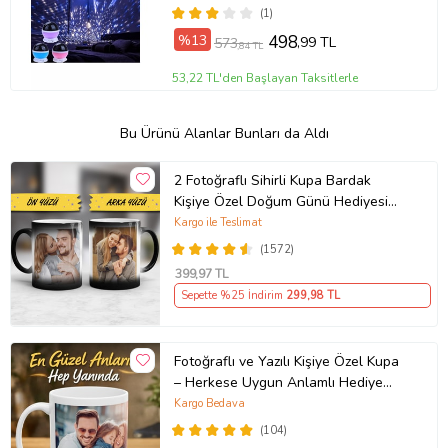
(1)
%13
498
,99 TL
573
,84 TL
53,22 TL'den Başlayan Taksitlerle
Bu Ürünü Alanlar Bunları da Aldı
2 Fotoğraflı Sihirli Kupa Bardak
Kişiye Özel Doğum Günü Hediyesi
Sevgiliye Hediye Anneye Babaya
Kargo ile Teslimat
Ablaya Abiye Kız Erkek Kardeşe
(1572)
Arkadaşa Resimli Günü Yıl Dönümü
399
,97 TL
Hediyesi
Sepette %25 İndirim
299
,98 TL
Fotoğraflı ve Yazılı Kişiye Özel Kupa
– Herkese Uygun Anlamlı Hediye
Porselen Baskılı Kupa (Beyaz)
Kargo Bedava
(104)