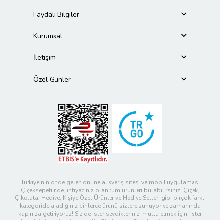
Faydalı Bilgiler
Kurumsal
İletişim
Özel Günler
Türkiye’nin önde gelen online alışveriş sitesi ve mobil uygulaması
Çiçeksepeti’nde, ihtiyacınız olan tüm ürünleri bulabilirsiniz. Çiçek,
Çikolata, Hediye, Kişiye Özel Ürünler ve Hediye Setleri gibi birçok farklı
kategoride aradığınız binlerce ürünü sizlere sunuyor ve zamanında
kapınıza getiriyoruz! Siz de ister sevdiklerinizi mutlu etmek için, ister