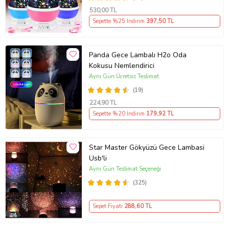
530
,00 TL
Sepette %25 İndirim
397
,50 TL
Panda Gece Lambalı H2o Oda
Kokusu Nemlendirici
Aynı Gün Ücretsiz Teslimat
(19)
224
,90 TL
Sepette %20 İndirim
179
,92 TL
Star Master Gökyüzü Gece Lambasi
Usb'li
Aynı Gün Teslimat Seçeneği
(325)
Sepet Fiyatı
288
,60 TL