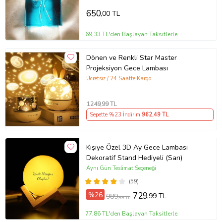
650
,00 TL
69,33 TL'den Başlayan Taksitlerle
Dönen ve Renkli Star Master
Projeksiyon Gece Lambası
Ücretsiz / 24 Saatte Kargo
1249
,99 TL
Sepette %23 İndirim
962
,49 TL
Kişiye Özel 3D Ay Gece Lambası
Dekoratif Stand Hediyeli (Sarı)
Aynı Gün Teslimat Seçeneği
(59)
%26
729
,99 TL
989
,99 TL
77,86 TL'den Başlayan Taksitlerle