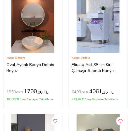
Kargo Bedava
Kargo Bedava
Oval Aynalı Banyo Dolabı
Eliusta Asil 35 cm Kirli
Beyaz
Çamaşır Sepetli Banyo
Dolabı 1 Çekmeceli Mutfak
Çok Amaçlı Dolap
35x88x32,5 cm (Beyaz)
1700
4061
1950
6499
,00 TL
,25 TL
,00 TL
,00 TL
181,33 TL'den Başlayan Taksitlerle
433,20 TL'den Başlayan Taksitlerle