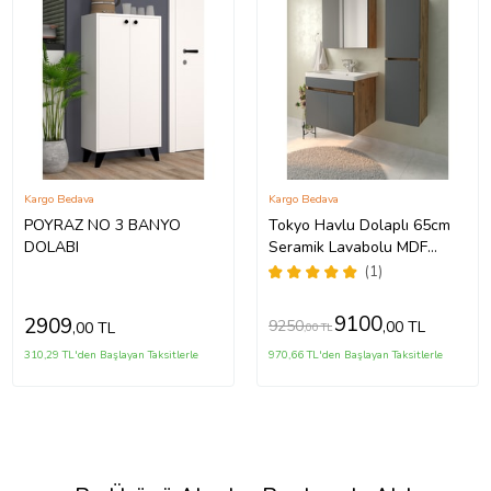
Kargo Bedava
Kargo Bedava
POYRAZ NO 3 BANYO
Tokyo Havlu Dolaplı 65cm
DOLABI
Seramik Lavabolu MDF
Aynalı Banyo Dolabı-
(1)
Atlantik çam&antrasit gri
(Atlantik Çam-Antrasit)
9100
2909
9250
,00 TL
,00 TL
,00 TL
310,29 TL'den Başlayan Taksitlerle
970,66 TL'den Başlayan Taksitlerle