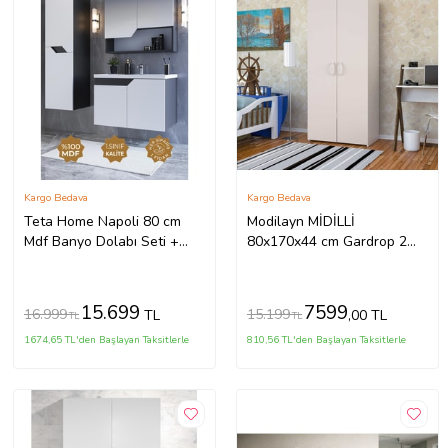
Kargo Bedava
Kargo Bedava
Teta Home Napoli 80 cm
Modilayn MİDİLLİ
Mdf Banyo Dolabı Seti +
80x170x44 cm Gardrop 2
Boy Dolabı (Antrasit)
Kapaklı, Derin- Ölçü-
Lükens Ayaklı (Beyaz)
15.699
7599
16.999
15.199
TL
,00 TL
TL
TL
1674,65 TL'den Başlayan Taksitlerle
810,56 TL'den Başlayan Taksitlerle