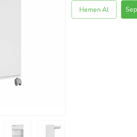
Sep
Hemen Al