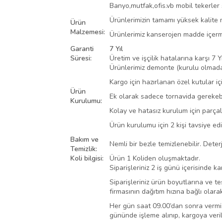
Banyo,mutfak,ofis.vb mobil tekerler 
Ürünlerimizin tamamı yüksek kalite m
Ürün
Malzemesi:
Ürünlerimiz kanserojen madde içerme
Garanti
7 Yıl
Süresi:
Üretim ve işçilik hatalarına karşı 7 Yı
Ürünlerimiz demonte (kurulu olmadan
Kargo için hazırlanan özel kutular 
Ürün
Ek olarak sadece tornavida gerekebi
Kurulumu:
Kolay ve hatasız kurulum için parça
Ürün kurulumu için 2 kişi tavsiye ed
Bakım ve
Nemli bir bezle temizlenebilir. Dete
Temizlik:
Koli bilgisi:
Ürün 1 Koliden oluşmaktadır.
Siparişleriniz 2 iş günü içerisinde k
Siparişleriniz ürün boyutlarına ve t
firmasının dağıtım hızına bağlı olara
Her gün saat 09.00’dan sonra vermiş o
gününde işleme alınıp, kargoya veri