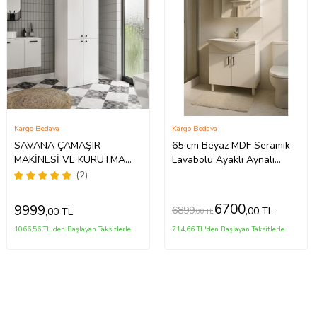
Kargo Bedava
Kargo Bedava
SAVANA ÇAMAŞIR
65 cm Beyaz MDF Seramik
MAKİNESİ VE KURUTMA
Lavabolu Ayaklı Aynalı
MAKİNESİ DOLABI
Banyo Dolabı
(2)
6700
9999
6899
,00 TL
,00 TL
,00 TL
1066,56 TL'den Başlayan Taksitlerle
714,66 TL'den Başlayan Taksitlerle