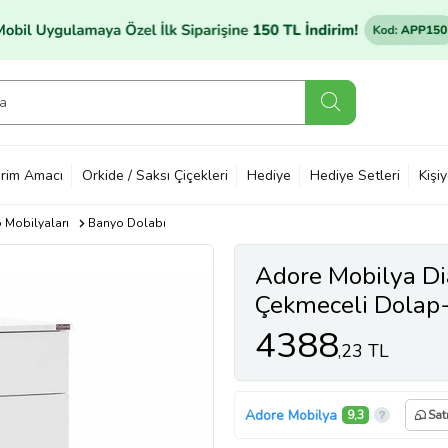
rim Amacı
Orkide / Saksı Çiçekleri
Hediye
Hediye Setleri
Kişi
 Mobilyaları
Banyo Dolabı
Adore Mobilya Di
Çekmeceli Dolap-
50x100x40 cm (
4388
,23 TL
Adore Mobilya
9,3
Sat