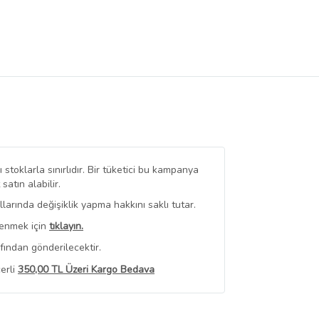
stoklarla sınırlıdır. Bir tüketici bu kampanya
tın alabilir.
arında değişiklik yapma hakkını saklı tutar.
renmek için
tıklayın.
fından gönderilecektir.
erli
350,00 TL Üzeri Kargo Bedava
 Görüntüle
iyat bilgileri, satıcı tarafından