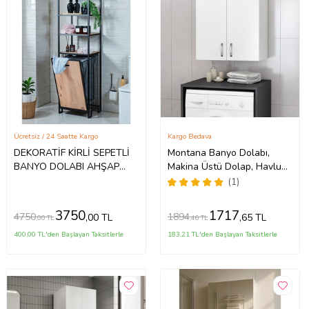
Ücretsiz / 24 Saatte Kargo
Kargo Bedava
DEKORATİF KİRLİ SEPETLİ
Montana Banyo Dolabı,
BANYO DOLABI AHŞAP
Makina Üstü Dolap, Havlu
RAFLI METAL GÖVDELİ 4
Dolabı, Çamaşır Dolabı,
(1)
RAFLI ÇAMAŞIR SEPETİ
Kapaklı Dolap Beyaz
BANYO DÜZENLEYİCİ
3750
1717
4750
1894
,00 TL
,65 TL
,00 TL
,46 TL
ORGANİZER (Siyah)
400,00 TL'den Başlayan Taksitlerle
183,21 TL'den Başlayan Taksitlerle