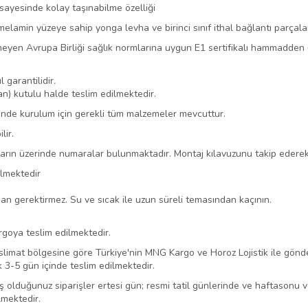
sayesinde kolay taşınabilme özelliği
elamin yüzeye sahip yonga levha ve birinci sınıf ithal bağlantı parçalar
yen Avrupa Birliği sağlık normlarına uygun E1 sertifikalı hammadden ü
l garantilidir
.
) kutulu halde teslim edilmektedir.
içinde kurulum için gerekli tüm malzemeler mevcuttur.
lir.
ların üzerinde numaralar bulunmaktadır. Montaj kılavuzunu takip ederek 
ilmektedir
rjan gerektirmez. Su ve sıcak ile uzun süreli temasından kaçının.
argoya teslim edilmektedir.
eslimat bölgesine göre Türkiye'nin MNG Kargo ve Horoz Lojistik ile gönd
k 3-5 gün içinde teslim edilmektedir.
lduğunuz siparişler ertesi gün; resmi tatil günlerinde ve haftasonu veril
lmektedir.