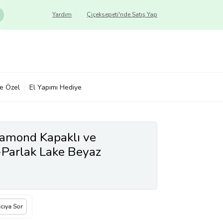
Yardım
Çiçeksepeti'nde Satış Yap
ye Özel
El Yapımı Hediye
amond Kapaklı ve
Parlak Lake Beyaz
GxYxD)
ıcıya Sor