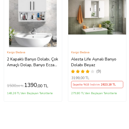
Kargo Bedava
Kargo Bedava
2 Kapaklı Banyo Dolabı, Çok
Alesta Life Aynalı Banyo
Amaçlı Dolap, Banyo Ecza
Dolabı Beyaz
Dolabı ,Beyaz, AsudeHome
(9)
3199
,00 TL
1390
Sepette %18 İndirim
2623
,18 TL
1500
,00 TL
,00 TL
148,26 TL'den Başlayan Taksitlerle
279,80 TL'den Başlayan Taksitlerle