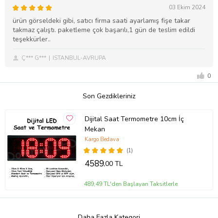
03 Ekim 2024
ürün görseldeki gibi, satıcı firma saati ayarlamış fişe takar
takmaz çalıştı. paketleme çok başarılı,1 gün de teslim edildi
teşekkürler..
Ç*** G***
ISTANBUL-AVRUPA
0
Son Gezdikleriniz
Dijital Saat Termometre 10cm İç
Mekan
Kargo Bedava
(1)
4589
,00 TL
489,49 TL'den Başlayan Taksitlerle
Daha Fazla Kategori