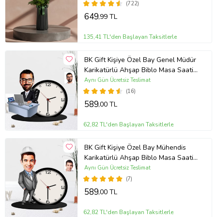
(722)
649
,99 TL
135,41 TL'den Başlayan Taksitlerle
BK Gift Kişiye Özel Bay Genel Müdür
Karikatürlü Ahşap Biblo Masa Saati
(Çok Renkli)
Aynı Gün Ücretsiz Teslimat
(16)
589
,00 TL
62,82 TL'den Başlayan Taksitlerle
BK Gift Kişiye Özel Bay Mühendis
Karikatürlü Ahşap Biblo Masa Saati
(Çok Renkli)
Aynı Gün Ücretsiz Teslimat
(7)
589
,00 TL
62,82 TL'den Başlayan Taksitlerle