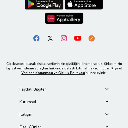
Çiçeksepeti olarak kişisel verilerinizin gizliliğini önemsiyoruz. Şirketimizin
kişisel veri işleme süreçleri hakkında detaylı bilgi almak için lütfen
Kişisel
Verilerin Korunması ve Gizlilik Politikası
’nı inceleyiniz.
Faydalı Bilgiler
Kurumsal
İletişim
Özel Günler