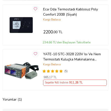
Eca Oda Termostadı Kablosuz Poly
Comfort 200B (Siyah)
Kargo Bedava
2200
,00 TL
234,66 TL'den Başlayan Taksitlerle
YATE-10 STC-3028 220V Isı Ve Nem
Termostatı Kuluçka Makinalarına
Uygun Hassas
Kargo Bedava
(5)
985
,17 TL
Sepette %8 İndirim
911
,28 TL
Yorumlar (1)