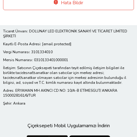
Hata Bildir
Ticaret Ünvanı: DOLUNAY LED ELEKTRONİK SANAYİ VE TİCARET LİMİTED
ŞİRKETİ
Kayıtlı E-Posta Adresi:
[email protected]
Vergi Numarası: 3101334010
Mersis Numarası: 0310133401000001
İletişim: Satıcının Çiçeksepeti tarafından teyit edilmiş iletişim bilgileri ile
birlikte tacir/esnaf/sanatkar olan satıcılar için merkez adresi;
tacir/esnaf/sanatkar olmayan satıcılar için merkez adresinin bulunduğu il
bilgisi, ad, soyad ve T.C. kimlik numarası kayıt altında bulunmaktadır.
Adres: ERYAMAN MH AKINCI CD NO: 10/A-B ETİMESGUT/ ANKARA
1500028161/6/TUR
Şehir: Ankara
Çiçeksepeti Mobil Uygulamamızı İndirin