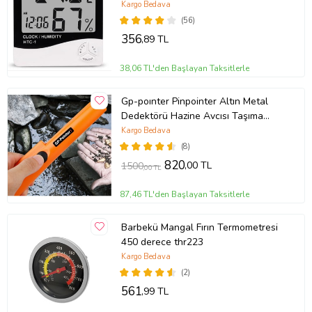
Kargo Bedava
(56)
356
,89 TL
38,06 TL'den Başlayan Taksitlerle
Gp-poınter Pinpointer Altın Metal
Dedektörü Hazine Avcısı Taşıma
Çantası Hediye (Turuncu)
Kargo Bedava
(8)
820
,00 TL
1500
,00 TL
87,46 TL'den Başlayan Taksitlerle
Barbekü Mangal Fırın Termometresi
450 derece thr223
Kargo Bedava
(2)
561
,99 TL