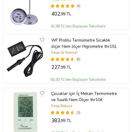
Endüstriyel uygulamalar için seri haberleşme kanalı üzerinden
(4)
zamanlama ve diğer ölçüm bilgilerinin paylaşımı,
402
,99 TL
Dış ünitelerde radyo-frekans uzaktan kumanda ile saat ayar imkanı
(433Mhz 50mt - 150mt mesafe)
42,98 TL'den Başlayan Taksitlerle
Ürün Kodu:
kcm32954013
WF Problu Termometre Sıcaklık
ölçer Nem ölçer Higrometre thr151
Kargo ile Teslimat
(8)
227
,99 TL
82,83 TL'den Başlayan Taksitlerle
Çocuklar için İç Mekan Termometre
ve Saatli Nem Ölçer thr104
Kargo Bedava
(3)
383
,99 TL