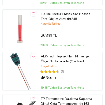
59,94 TL'den Başlayan Taksitlerle
100 ml. Mezur Plastik Sıvı Hassas
Tartı Ölçüm Aleti thr248
Kargo ile Teslimat
268
,99 TL
28,69 TL'den Başlayan Taksitlerle
AEK-Tech Toprak Nem PH ve Işık
Ölçer 3'ü bir arada (Çok Renkli)
Kargo Bedava
(2)
463
,90 TL
49,48 TL'den Başlayan Taksitlerle
TP Termometre Daldırma Saplama
Dijital Gıda Termometresi thr163