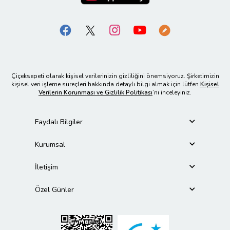
Çiçeksepeti olarak kişisel verilerinizin gizliliğini önemsiyoruz. Şirketimizin
kişisel veri işleme süreçleri hakkında detaylı bilgi almak için lütfen
Kişisel
Verilerin Korunması ve Gizlilik Politikası
’nı inceleyiniz.
Faydalı Bilgiler
Kurumsal
İletişim
Özel Günler