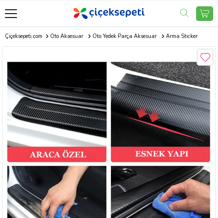
Çiçeksepeti.com
Oto Aksesuar
Oto Yedek Parça Aksesuar
Arma Sticker