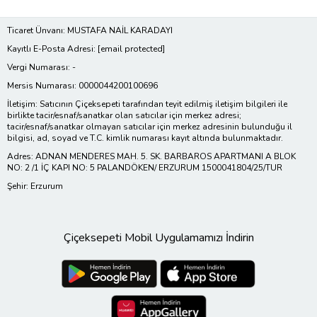
Ticaret Ünvanı: MUSTAFA NAİL KARADAYI
Kayıtlı E-Posta Adresi:
[email protected]
Vergi Numarası: -
Mersis Numarası: 0000044200100696
İletişim: Satıcının Çiçeksepeti tarafından teyit edilmiş iletişim bilgileri ile
birlikte tacir/esnaf/sanatkar olan satıcılar için merkez adresi;
tacir/esnaf/sanatkar olmayan satıcılar için merkez adresinin bulunduğu il
bilgisi, ad, soyad ve T.C. kimlik numarası kayıt altında bulunmaktadır.
Adres: ADNAN MENDERES MAH. 5. SK. BARBAROS APARTMANI A BLOK
NO: 2 /1 İÇ KAPI NO: 5 PALANDÖKEN/ ERZURUM 1500041804/25/TUR
Şehir: Erzurum
Çiçeksepeti Mobil Uygulamamızı İndirin