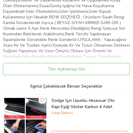
Özelleştirilebilir Ve Dayanıklıdır.Kullanımı Ve Uygulaması Kolay
Olan Stickerlarımız,Suya,Güneş Işığına Ve Hava Koşullarına
Dayanıklıdır.İster Otomobiliniz,İster İşletmeniz,İster Kişisel
Kullanımınız İçin İdealdir.RENK SEÇENEĞİ : Ürünlerin Siyah Rengi
İlanda Gösterilendir.Ayrıca ( BEYAZ-SİYAH-KIRMIZI-SARI-GRİ )
Olmak üzere 5 Ayrı Renk Mevcuttur.Dilediğiniz Rengi Satıcıya Sor
Kısmından Belirterek Alabilirsiniz.Renk Tercihi Yapılmayan
Siparişlerde Görseldeki Renk Gönderilir.UYGULAMA : Yapacağınız
Alanı Kir Ve Tozdan Ayırın.Yüzeyde Kir Ve Tozun Olmaması Stickerin
Sağlam Yapışması Ve Uzun Ömürlü Olması İçin Önemli Ve
Gereklidir.Arka Kısımda Kalan Fon Kağıdını Taşıyıcı Transferden
Dikkatlice Ayırın.Bu İşlemi Yaparken Stickerin Tüm Parçalarının
Taşıyıcıya Geçtiğinden Emin Olun.Taşıyıcı Transferi Belirlemiş
Tüm Açıklamayı Gör
Olduğunuz Yüzeye Üstten Başlayarak Plastik Bir Kart İle Bastırıp
Aşağıya Doğru Yapıştırın.Yüzeye Yapıştırdığınız Şeffaf Taşıyıcı
Transferin Üzerinden Desene Baskı Yaparak Stickerin Düzeye
İlginizi Çekebilecek Benzer Seçenekler
Yapışmasını Sağlayın.Taşıyıcı Transferi Köşesinden Başlayarak
Yapıştırdığınız Alandan Yavaşça Ve Dikkatlice Sıyırın.Transferi
Dodge İçin Uyumlu Aksesuar Oto
Çekerken Parçaların Taşıyıcıdan Ayrılıp Belirlemiş Olduğunuz Alana
Kapı Eşiği Sticker Karbon 4 Adet
Yapıştığından Emin Olun.Artık Stickeriniz Kullanıma Hazır. Tebrikler
Kargo Bedava
Ürün Kodu:
kcm17007161