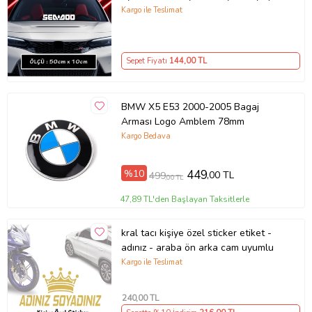
tuning modifiye etiket
Kargo ile Teslimat
Sepet Fiyatı
144
,00 TL
BMW X5 E53 2000-2005 Bagaj
Arması Logo Amblem 78mm
Kargo Bedava
%10
449
,00 TL
499
,00 TL
47,89 TL'den Başlayan Taksitlerle
kral tacı kişiye özel sticker etiket -
adınız - araba ön arka cam uyumlu
Kargo ile Teslimat
240
,00 TL