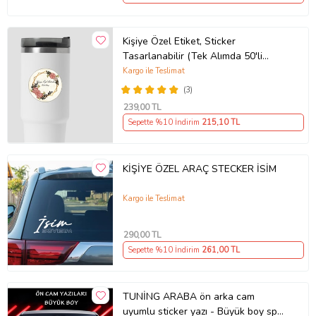
Kişiye Özel Etiket, Sticker
Tasarlanabilir (Tek Alımda 50'li
Gönderim Yapılmaktadır)
Kargo ile Teslimat
(3)
239
,00 TL
Sepette %10 İndirim
215
,10 TL
KİŞİYE ÖZEL ARAÇ STECKER İSİM
Kargo ile Teslimat
290
,00 TL
Sepette %10 İndirim
261
,00 TL
TUNİNG ARABA ön arka cam
uyumlu sticker yazı - Büyük boy spor