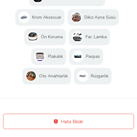
Krom Aksesuar
Dikiz Ayna Süsü
Ön Koruma
Far, Lamba
Plakalık
Paspas
Oto Anahtarlık
Rüzgarlık
Hata Bildir