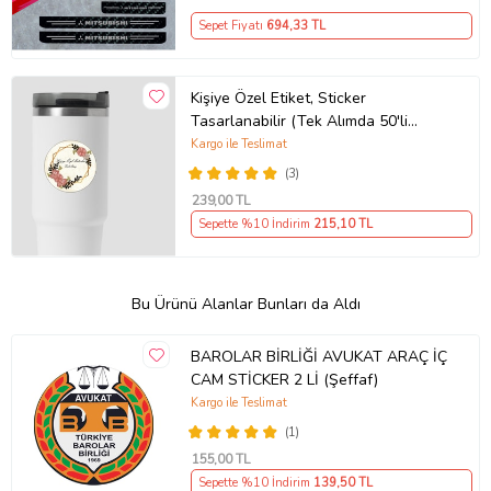
Sepet Fiyatı
694
,33 TL
Kişiye Özel Etiket, Sticker
Tasarlanabilir (Tek Alımda 50'li
Gönderim Yapılmaktadır)
Kargo ile Teslimat
(3)
239
,00 TL
Sepette %10 İndirim
215
,10 TL
Bu Ürünü Alanlar Bunları da Aldı
BAROLAR BİRLİĞİ AVUKAT ARAÇ İÇ
CAM STİCKER 2 Lİ (Şeffaf)
Kargo ile Teslimat
(1)
155
,00 TL
Sepette %10 İndirim
139
,50 TL