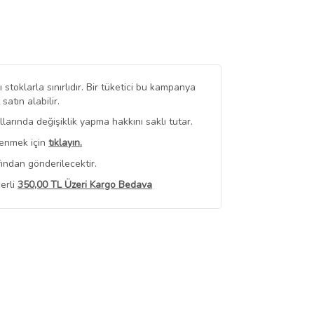
stoklarla sınırlıdır. Bir tüketici bu kampanya
tın alabilir.
arında değişiklik yapma hakkını saklı tutar.
renmek için
tıklayın.
ından gönderilecektir.
erli
350,00 TL Üzeri Kargo Bedava
 Görüntüle
iyat bilgileri, satıcı tarafından