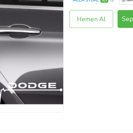
MCEM STORE
9,3
Satı
Sep
Hemen Al