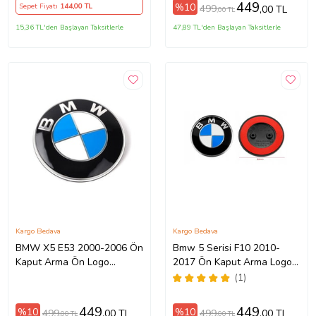
449
%10
Sepet Fiyatı
144
,00 TL
499
,00 TL
,00 TL
15,36 TL'den Başlayan Taksitlerle
47,89 TL'den Başlayan Taksitlerle
Kargo Bedava
Kargo Bedava
BMW X5 E53 2000-2006 Ön
Bmw 5 Serisi F10 2010-
Kaput Arma Ön Logo
2017 Ön Kaput Arma Logo
Amblem 82mm
51147057794
(1)
449
449
%10
%10
499
499
,00 TL
,00 TL
,00 TL
,00 TL