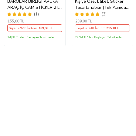
BAROLAR BİRLİĞİ AVUKAT
Kişiye Özel Etiket, Sticker
ARAÇ İÇ CAM STİCKER 2 Lİ
Tasarlanabilir (Tek Alımda
(Şeffaf)
50'li Gönderim
(1)
(3)
Yapılmaktadır)
155
,00 TL
239
,00 TL
Sepette %10 İndirim
139
,50 TL
Sepette %10 İndirim
215
,10 TL
14,88 TL'den Başlayan Taksitlerle
22,94 TL'den Başlayan Taksitlerle