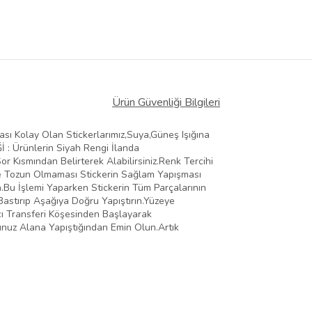
Ürün Güvenliği Bilgileri
ması Kolay Olan Stickerlarımız,Suya,Güneş Işığına
Ğİ : Ürünlerin Siyah Rengi İlanda
 Kısmından Belirterek Alabilirsiniz.Renk Tercihi
Ve Tozun Olmaması Stickerin Sağlam Yapışması
n.Bu İşlemi Yaparken Stickerin Tüm Parçalarının
Bastırıp Aşağıya Doğru Yapıştırın.Yüzeye
ıcı Transferi Köşesinden Başlayarak
ğunuz Alana Yapıştığından Emin Olun.Artık