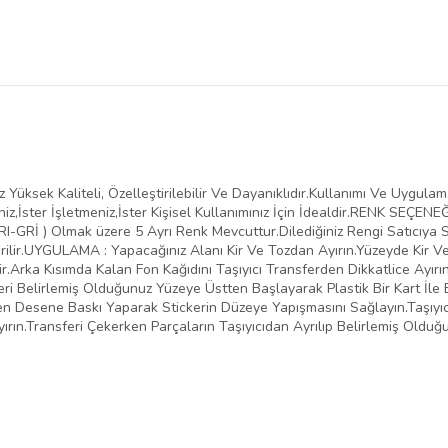
Yüksek Kaliteli, Özelleştirilebilir Ve Dayanıklıdır.Kullanımı Ve Uygula
iz,İster İşletmeniz,İster Kişisel Kullanımınız İçin İdealdir.RENK SEÇENE
-GRİ ) Olmak üzere 5 Ayrı Renk Mevcuttur.Dilediğiniz Rengi Satıcıya Sor
ilir.UYGULAMA : Yapacağınız Alanı Kir Ve Tozdan Ayırın.Yüzeyde Kir 
.Arka Kısımda Kalan Fon Kağıdını Taşıyıcı Transferden Dikkatlice Ayırı
eri Belirlemiş Olduğunuz Yüzeye Üstten Başlayarak Plastik Bir Kart İle 
inden Desene Baskı Yaparak Stickerin Düzeye Yapışmasını Sağlayın.Taşıy
yırın.Transferi Çekerken Parçaların Taşıyıcıdan Ayrılıp Belirlemiş Oldu