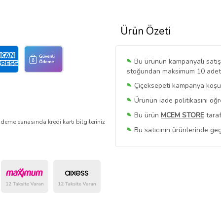
Ürün Özeti
Bu ürünün kampanyalı satışı 
stoğundan maksimum 10 adet sa
Çiçeksepeti kampanya koşull
Ürünün iade politikasını öğ
Bu ürün
MCEM STORE
taraf
deme esnasında kredi kartı bilgileriniz
Bu satıcının ürünlerinde geç
Bu Satıcının
Tüm Ürünlerini
Ürün sayfasında gördüğünüz f
belirlenmektedir.