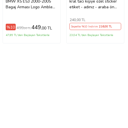
BMW X5 E53 2000-2005
kral tacı kişiye özel sticker
Bagaj Arması Logo Amblem
etiket - adınız - araba ön
78mm
arka cam uyumlu
240
,00 TL
449
%10
Sepette %10 İndirim
216
,00 TL
499
,00 TL
,00 TL
47,89 TL'den Başlayan Taksitlerle
23,04 TL'den Başlayan Taksitlerle