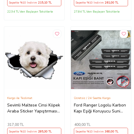
Sepette %10 İndirim
215
,10 TL
Sepette %10 İndirim
261
,00 TL
22,94 TL'den Başlayan Taksitlerle
27,84 TL'den Başlayan Taksitlerle
Kargo ile Teslimat
Ücretsiz / 24 Saatte Kargo
Sevimli Maltese Cinsi Köpek
Ford Ranger Logolu Karbon
Araba Sticker Yapıştırması
Kapı Eşiği Koruyucu Suni
model1
Deri 4'lü Set
317
,00 TL
400
,00 TL
Sepette %10 İndirim
285
,30 TL
Sepette %10 İndirim
360
,00 TL