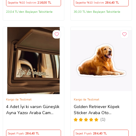
Sepette %10 İndirim
216
,00 TL
Sepette %10 İndirim
284
,40 TL
23,04 TL'den Başlayan Taksitlerle
30,33 TL'den Başlayan Taksitlerle
Kargo ile Teslimat
Kargo ile Teslimat
4 Adet İyi ki varsın Güneşlik
Golden Retriever Köpek
Ayna Yazısı Araba Cam
Sticker Araba Oto
Etiket Sticker 8x2cm
Yapıştırması 17CM A1
(1)
Sepet Fiyatı
284
,40 TL
Sepet Fiyatı
284
,40 TL