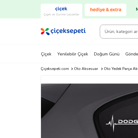
Çiçek ve Gurme Lezzetler
Çiçek
Yenilebilir Çiçek
Doğum Günü
Gönde
Çiçeksepeti.com
Oto Aksesuar
Oto Yedek Parça Ak