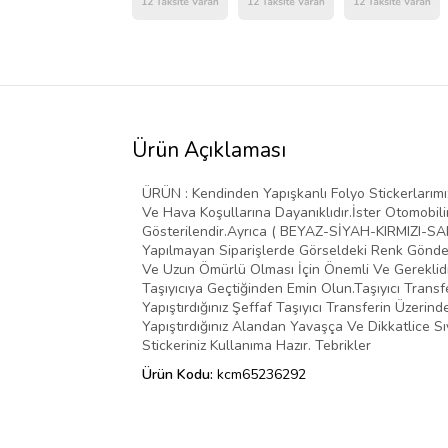
Ürün Açıklaması
ÜRÜN : Kendinden Yapışkanlı Folyo Stickerlarımız 
Ve Hava Koşullarına Dayanıklıdır.İster Otomobilin
Gösterilendir.Ayrıca ( BEYAZ-SİYAH-KIRMIZI-SARI
Yapılmayan Siparişlerde Görseldeki Renk Gönder
Ve Uzun Ömürlü Olması İçin Önemli Ve Gereklidir
Taşıyıcıya Geçtiğinden Emin Olun.Taşıyıcı Transf
Yapıştırdığınız Şeffaf Taşıyıcı Transferin Üzer
Yapıştırdığınız Alandan Yavaşça Ve Dikkatlice Sı
Stickeriniz Kullanıma Hazır. Tebrikler
Ürün Kodu:
kcm65236292