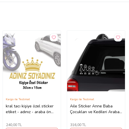
Kargo ile Teslimat
Kargo ile Teslimat
kral tacı kişiye özel sticker
Aile Sticker Anne Baba
etiket - adınız - araba ön
Çocukları ve Kedileri Araba
arka cam uyumlu
Yapıştırma
240
,00 TL
316
,00 TL