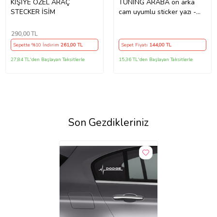
KİŞİYE ÖZEL ARAÇ
TUNİNG ARABA ön arka
STECKER İSİM
cam uyumlu sticker yazı -
Büyük boy spor tuning
modifiye etiket
290
,00 TL
Sepette %10 İndirim
261
,00 TL
Sepet Fiyatı
144
,00 TL
27,84 TL'den Başlayan Taksitlerle
15,36 TL'den Başlayan Taksitlerle
Son Gezdikleriniz