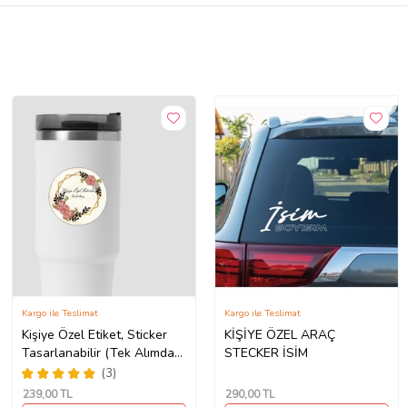
Kargo ile Teslimat
Kargo ile Teslimat
Kişiye Özel Etiket, Sticker
KİŞİYE ÖZEL ARAÇ
Tasarlanabilir (Tek Alımda
STECKER İSİM
50'li Gönderim
(3)
Yapılmaktadır)
239
,00 TL
290
,00 TL