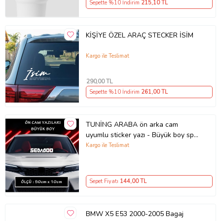
Sepette %10 İndirim
215
,10 TL
KİŞİYE ÖZEL ARAÇ STECKER İSİM
Kargo ile Teslimat
290
,00 TL
Sepette %10 İndirim
261
,00 TL
TUNİNG ARABA ön arka cam
uyumlu sticker yazı - Büyük boy spor
tuning modifiye etiket
Kargo ile Teslimat
Sepet Fiyatı
144
,00 TL
BMW X5 E53 2000-2005 Bagaj