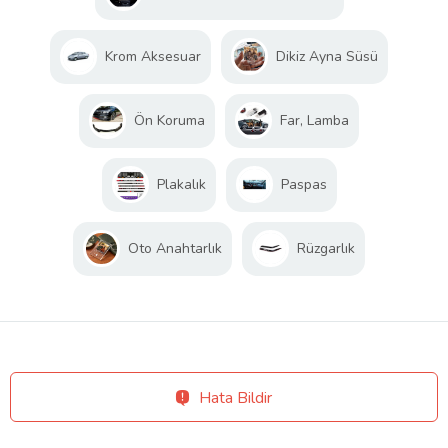
Krom Aksesuar
Dikiz Ayna Süsü
Ön Koruma
Far, Lamba
Plakalık
Paspas
Oto Anahtarlık
Rüzgarlık
Hata Bildir