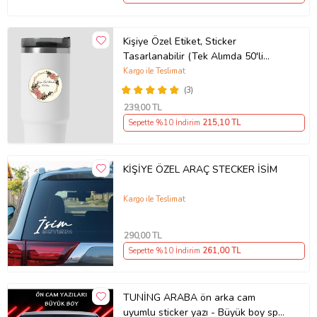
Kişiye Özel Etiket, Sticker
Tasarlanabilir (Tek Alımda 50'li
Gönderim Yapılmaktadır)
Kargo ile Teslimat
(3)
239
,00 TL
Sepette %10 İndirim
215
,10 TL
KİŞİYE ÖZEL ARAÇ STECKER İSİM
Kargo ile Teslimat
290
,00 TL
Sepette %10 İndirim
261
,00 TL
TUNİNG ARABA ön arka cam
uyumlu sticker yazı - Büyük boy spor