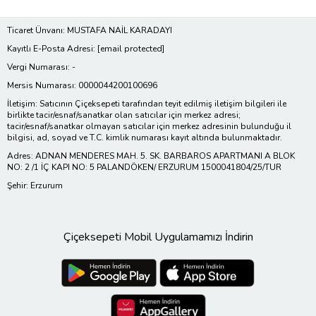
Ticaret Ünvanı: MUSTAFA NAİL KARADAYI
Kayıtlı E-Posta Adresi:
[email protected]
Vergi Numarası: -
Mersis Numarası: 0000044200100696
İletişim: Satıcının Çiçeksepeti tarafından teyit edilmiş iletişim bilgileri ile
birlikte tacir/esnaf/sanatkar olan satıcılar için merkez adresi;
tacir/esnaf/sanatkar olmayan satıcılar için merkez adresinin bulunduğu il
bilgisi, ad, soyad ve T.C. kimlik numarası kayıt altında bulunmaktadır.
Adres: ADNAN MENDERES MAH. 5. SK. BARBAROS APARTMANI A BLOK
NO: 2 /1 İÇ KAPI NO: 5 PALANDÖKEN/ ERZURUM 1500041804/25/TUR
Şehir: Erzurum
Çiçeksepeti Mobil Uygulamamızı İndirin