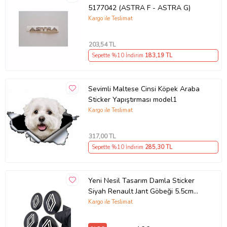
5177042 (ASTRA F - ASTRA G)
Kargo ile Teslimat
203
,54 TL
Sepette %10 İndirim
183
,19 TL
Sevimli Maltese Cinsi Köpek Araba
Sticker Yapıştırması model1
Kargo ile Teslimat
317
,00 TL
Sepette %10 İndirim
285
,30 TL
Yeni Nesil Tasarım Damla Sticker
Siyah Renault Jant Göbeği 5.5cm
Uyumlu
Kargo ile Teslimat