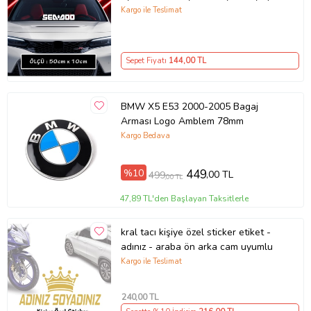
tuning modifiye etiket
Kargo ile Teslimat
Sepet Fiyatı
144
,00 TL
BMW X5 E53 2000-2005 Bagaj
Arması Logo Amblem 78mm
Kargo Bedava
%10
449
,00 TL
499
,00 TL
47,89 TL'den Başlayan Taksitlerle
kral tacı kişiye özel sticker etiket -
adınız - araba ön arka cam uyumlu
Kargo ile Teslimat
240
,00 TL