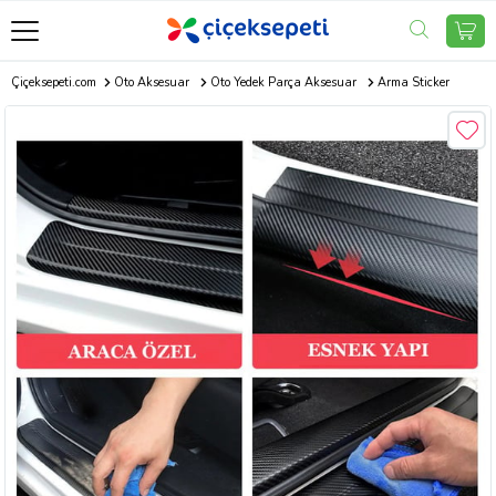
Çiçeksepeti.com
Oto Aksesuar
Oto Yedek Parça Aksesuar
Arma Sticker