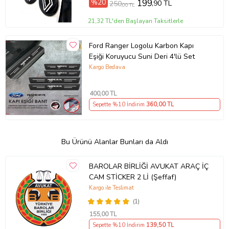
%20
199
,90 TL
250
,00 TL
21,32 TL'den Başlayan Taksitlerle
Ford Ranger Logolu Karbon Kapı
Eşiği Koruyucu Suni Deri 4'lü Set
Kargo Bedava
400
,00 TL
Sepette %10 İndirim
360
,00 TL
Bu Ürünü Alanlar Bunları da Aldı
BAROLAR BİRLİĞİ AVUKAT ARAÇ İÇ
CAM STİCKER 2 Lİ (Şeffaf)
Kargo ile Teslimat
(1)
155
,00 TL
Sepette %10 İndirim
139
,50 TL