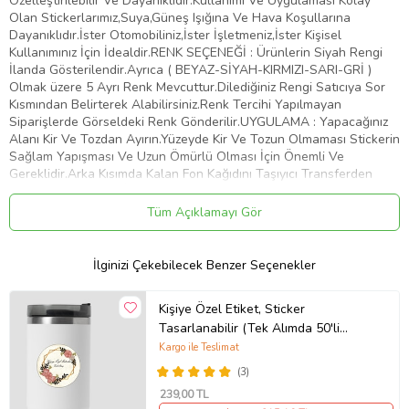
Özelleştirilebilir Ve Dayanıklıdır.Kullanımı Ve Uygulaması Kolay
Olan Stickerlarımız,Suya,Güneş Işığına Ve Hava Koşullarına
Dayanıklıdır.İster Otomobiliniz,İster İşletmeniz,İster Kişisel
Kullanımınız İçin İdealdir.RENK SEÇENEĞİ : Ürünlerin Siyah Rengi
İlanda Gösterilendir.Ayrıca ( BEYAZ-SİYAH-KIRMIZI-SARI-GRİ )
Olmak üzere 5 Ayrı Renk Mevcuttur.Dilediğiniz Rengi Satıcıya Sor
Kısmından Belirterek Alabilirsiniz.Renk Tercihi Yapılmayan
Siparişlerde Görseldeki Renk Gönderilir.UYGULAMA : Yapacağınız
Alanı Kir Ve Tozdan Ayırın.Yüzeyde Kir Ve Tozun Olmaması Stickerin
Sağlam Yapışması Ve Uzun Ömürlü Olması İçin Önemli Ve
Gereklidir.Arka Kısımda Kalan Fon Kağıdını Taşıyıcı Transferden
Dikkatlice Ayırın.Bu İşlemi Yaparken Stickerin Tüm Parçalarının
Taşıyıcıya Geçtiğinden Emin Olun.Taşıyıcı Transferi Belirlemiş
Tüm Açıklamayı Gör
Olduğunuz Yüzeye Üstten Başlayarak Plastik Bir Kart İle Bastırıp
Aşağıya Doğru Yapıştırın.Yüzeye Yapıştırdığınız Şeffaf Taşıyıcı
Transferin Üzerinden Desene Baskı Yaparak Stickerin Düzeye
İlginizi Çekebilecek Benzer Seçenekler
Yapışmasını Sağlayın.Taşıyıcı Transferi Köşesinden Başlayarak
Yapıştırdığınız Alandan Yavaşça Ve Dikkatlice Sıyırın.Transferi
Kişiye Özel Etiket, Sticker
Çekerken Parçaların Taşıyıcıdan Ayrılıp Belirlemiş Olduğunuz Alana
Tasarlanabilir (Tek Alımda 50'li
Yapıştığından Emin Olun.Artık Stickeriniz Kullanıma Hazır. Tebrikler
Gönderim Yapılmaktadır)
Kargo ile Teslimat
Ürün Kodu:
kcm56386961
(3)
239
,00 TL