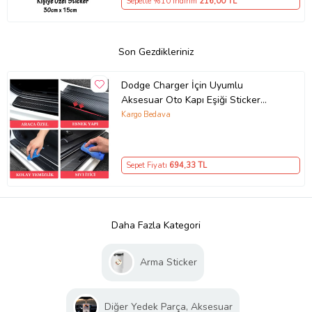
Sepette %10 İndirim
216
,00 TL
Son Gezdikleriniz
Dodge Charger İçin Uyumlu
Aksesuar Oto Kapı Eşiği Sticker
Karbon 4 Adet
Kargo Bedava
Sepet Fiyatı
694
,33 TL
Daha Fazla Kategori
Arma Sticker
Diğer Yedek Parça, Aksesuar