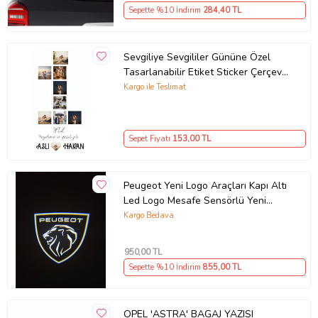
Sepette %10 İndirim
284
,40 TL
Sevgiliye Sevgililer Gününe Özel
Tasarlanabilir Etiket Sticker Çerçeve
ve Tablo Uygun (Parlak Beyaz)
Kargo ile Teslimat
Sepet Fiyatı
153
,00 TL
Peugeot Yeni Logo Araçları Kapı Altı
Led Logo Mesafe Sensörlü Yeni
Nesil 2 ADET
Kargo Bedava
950
,00 TL
Sepette %10 İndirim
855
,00 TL
OPEL 'ASTRA' BAGAJ YAZISI