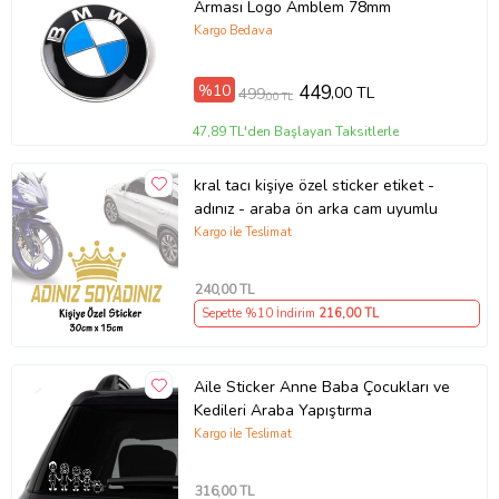
Arması Logo Amblem 78mm
Kargo Bedava
%10
449
,00 TL
499
,00 TL
47,89 TL'den Başlayan Taksitlerle
kral tacı kişiye özel sticker etiket -
adınız - araba ön arka cam uyumlu
Kargo ile Teslimat
240
,00 TL
Sepette %10 İndirim
216
,00 TL
Aile Sticker Anne Baba Çocukları ve
Kedileri Araba Yapıştırma
Kargo ile Teslimat
316
,00 TL