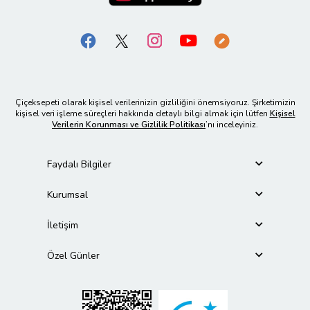
Çiçeksepeti olarak kişisel verilerinizin gizliliğini önemsiyoruz. Şirketimizin
kişisel veri işleme süreçleri hakkında detaylı bilgi almak için lütfen
Kişisel
Verilerin Korunması ve Gizlilik Politikası
’nı inceleyiniz.
Faydalı Bilgiler
Kurumsal
İletişim
Özel Günler