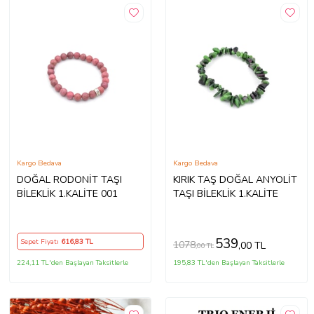
Kargo Bedava
Kargo Bedava
DOĞAL RODONİT TAŞI
KIRIK TAŞ DOĞAL ANYOLİT
BİLEKLİK 1.KALİTE 001
TAŞI BİLEKLİK 1.KALİTE
539
Sepet Fiyatı
616
,83 TL
1078
,00 TL
,00 TL
224,11 TL'den Başlayan Taksitlerle
195,83 TL'den Başlayan Taksitlerle