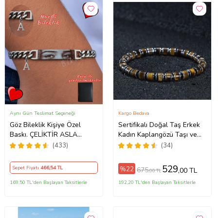
Aynı Gün Teslimat Seçeneği
Kargo Bedava
Göz Bileklik Kişiye Özel
Sertifikalı Doğal Taş Erkek
Baskı. ÇELİKTİR ASLA
Kadın Kaplangözü Taşı ve
PASLANMAZ
Hematit Özel Tasarım
(433)
(34)
Hediye 6mm Bileklik
529
%22
Sepet Fiyatı
466
,54 TL
675
,00 TL
,00 TL
169,50 TL'den Başlayan Taksitlerle
192,20 TL'den Başlayan Taksitlerle