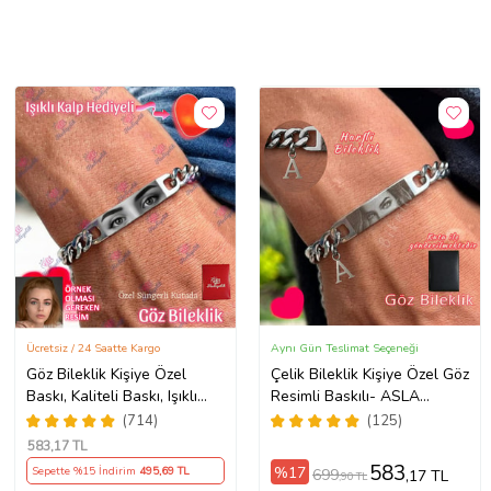
Ücretsiz / 24 Saatte Kargo
Aynı Gün Teslimat Seçeneği
Göz Bileklik Kişiye Özel
Çelik Bileklik Kişiye Özel Göz
Baskı, Kaliteli Baskı, Işıklı
Resimli Baskılı- ASLA
Kalp Hediyeli, Çeliktir,
PASLANMAZ
(714)
(125)
Paslanmaz, Kararmaz
583
,17 TL
583
%17
Sepette %15 İndirim
495
,69 TL
699
,17 TL
,90 TL