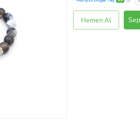
Murty99 Doğal Taş
9,3
Sep
Hemen Al