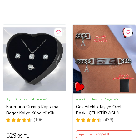
Aynı Gün Teslimat Seçeneği
Aynı Gün Teslimat Seçeneği
Forentina Gümüş Kaplama
Göz Bileklik Kişiye Özel
Baget Kolye Küpe Yüzük
Baskı. ÇELİKTİR ASLA
Kalpli Kutuda Hediye Takı
PASLANMAZ
(106)
(433)
Seti PS3786
529
Sepet Fiyatı
466
,54 TL
,99 TL