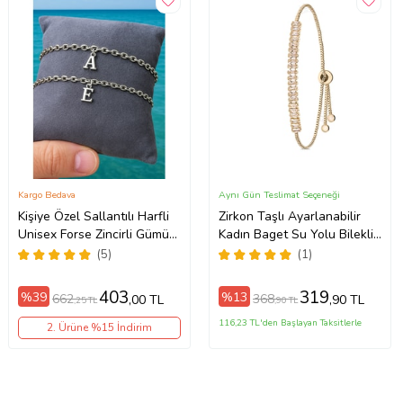
Kargo Bedava
Aynı Gün Teslimat Seçeneği
Kişiye Özel Sallantılı Harfli
Zirkon Taşlı Ayarlanabilir
Unisex Forse Zincirli Gümüş
Kadın Baget Su Yolu Bileklik
Renk Çift Bilekliği eck09c
(Gold)
(5)
(1)
(Metal)
403
319
%39
%13
662
368
,00 TL
,90 TL
,25 TL
,90 TL
116,23 TL'den Başlayan Taksitlerle
2. Ürüne %15 İndirim