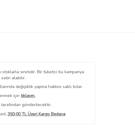
stoklarla sınırlıdır. Bir tüketici bu kampanya
tın alabilir.
arında değişiklik yapma hakkını saklı tutar.
renmek için
tıklayın.
tarafından gönderilecektir.
erli
350,00 TL Üzeri Kargo Bedava
 Görüntüle
iyat bilgileri, satıcı tarafından