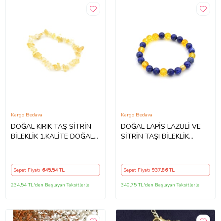
Kargo Bedava
Kargo Bedava
DOĞAL KIRIK TAŞ SİTRİN
DOĞAL LAPİS LAZULİ VE
BİLEKLİK 1.KALİTE DOĞAL
SİTRİN TAŞI BİLEKLİK
TAŞ
1.KALİTE 002
Sepet Fiyatı
645
,54 TL
Sepet Fiyatı
937
,86 TL
234,54 TL'den Başlayan Taksitlerle
340,75 TL'den Başlayan Taksitlerle