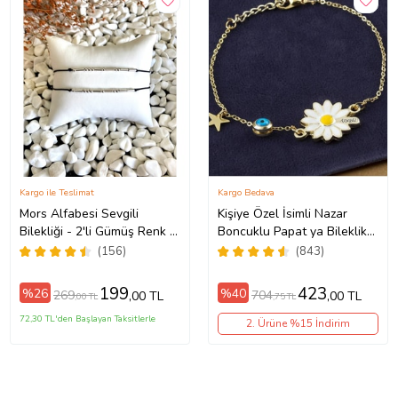
Kargo ile Teslimat
Kargo Bedava
Mors Alfabesi Sevgili
Kişiye Özel İsimli Nazar
Bilekliği - 2'li Gümüş Renk +
Boncuklu Papat ya Bileklik
(1 Adet Hediye Bileklik)
bbb07 (Altın)
(156)
(843)
199
423
%26
%40
269
704
,00 TL
,00 TL
,00 TL
,75 TL
72,30 TL'den Başlayan Taksitlerle
2. Ürüne %15 İndirim