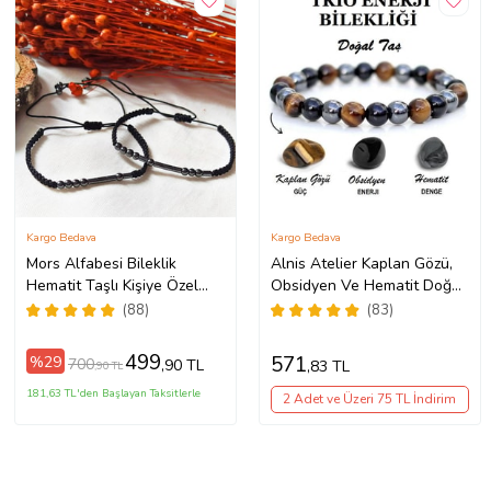
Kargo Bedava
Kargo Bedava
Mors Alfabesi Bileklik
Alnis Atelier Kaplan Gözü,
Hematit Taşlı Kişiye Özel
Obsidyen Ve Hematit Doğal
Sevgili Çift Bilekliği
Taş Erkek Bileklik (KAHVE-
(88)
(83)
BRONZ)
499
571
%29
700
,90 TL
,83 TL
,90 TL
181,63 TL'den Başlayan Taksitlerle
2 Adet ve Üzeri 75 TL İndirim