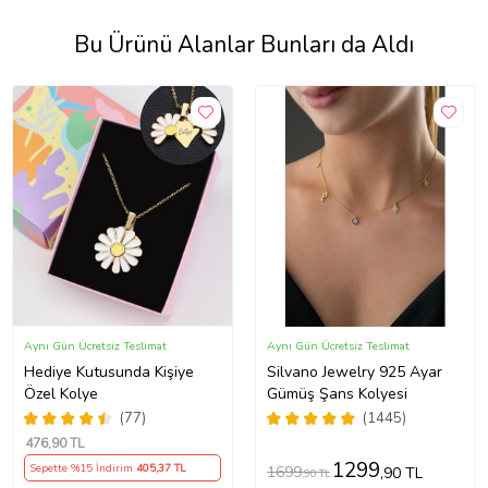
Bu Ürünü Alanlar Bunları da Aldı
Aynı Gün Ücretsiz Teslimat
Aynı Gün Ücretsiz Teslimat
Hediye Kutusunda Kişiye
Silvano Jewelry 925 Ayar
Özel Kolye
Gümüş Şans Kolyesi
(77)
(1445)
476
,90 TL
1299
Sepette %15 İndirim
405
,37 TL
1699
,90 TL
,90 TL