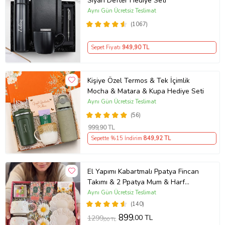
Siyah Defter Hediye Seti
Aynı Gün Ücretsiz Teslimat
(1067)
Sepet Fiyatı
949
,90 TL
Kişiye Özel Termos & Tek İçimlik
Mocha & Matara & Kupa Hediye Seti
Aynı Gün Ücretsiz Teslimat
(56)
999
,90 TL
Sepette %15 İndirim
849
,92 TL
El Yapımı Kabartmalı Ppatya Fincan
Takımı & 2 Ppatya Mum & Harf
Anahtarlık & Kokulu Mendil Hediye
Aynı Gün Ücretsiz Teslimat
Seti-
(140)
899
,00 TL
1299
,00 TL