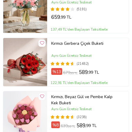
Aynı Gün Ücretsiz Teslimat
(5191)
659
,99 TL
137,49 TL'den Başlayan Taksitlerle
Kırmızı Gerbera Çiçek Buketi
Aynı Gün Ücretsiz Teslimat
(21482)
%13
589
,99 TL
679
,99 TL
122,91 TL'den Başlayan Taksitlerle
Kırmızı, Beyaz Gül ve Pembe Kalp
Kek Buketi
Aynı Gün Ücretsiz Teslimat
(3238)
%8
589
,99 TL
639
,99 TL