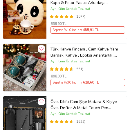
Kupa & Polar Yastık Arkadaşa
Hediye
Aynı Gün Ücretsiz Teslimat
(1077)
539
,90 TL
Sepette %10 İndirim
485
,91 TL
Türk Kahve Fincanı , Cam Kahve Yanı
Bardak ,Kahve , Epoksi Anahtarlık ,
Kahvesever Hediye Seti AYN34
Aynı Gün Ücretsiz Teslimat
KŞSL
(551)
898
,00 TL
Sepette %30 İndirim
628
,60 TL
Özel Kılıflı Cam Şişe Matara & Kişiye
Özel Defter & Metal Touch Pen
Kalem & Fotoğraf Çerçevesi & Siyah
Aynı Gün Ücretsiz Teslimat
Kupa Hediye Seti
(1699)