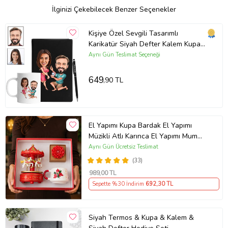
İlginizi Çekebilecek Benzer Seçenekler
Kişiye Özel Sevgili Tasarımlı
Karikatür Siyah Defter Kalem Kupa
Seti 23
Aynı Gün Teslimat Seçeneği
649
,90 TL
El Yapımı Kupa Bardak El Yapımı
Müzikli Atlı Karınca El Yapımı Mum
AYN34
Aynı Gün Ücretsiz Teslimat
(33)
989
,00 TL
Sepette %30 İndirim
692
,30 TL
Siyah Termos & Kupa & Kalem &