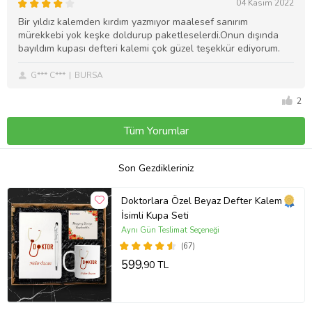
04 Kasım 2022
Bir yıldız kalemden kırdım yazmıyor maalesef sanırım
mürekkebi yok keşke doldurup paketleselerdi.Onun dışında
bayıldım kupası defteri kalemi çok güzel teşekkür ediyorum.
G*** C***
BURSA
2
Tüm Yorumlar
Son Gezdikleriniz
Doktorlara Özel Beyaz Defter Kalem
İsimli Kupa Seti
Aynı Gün Teslimat Seçeneği
(67)
599
,90 TL