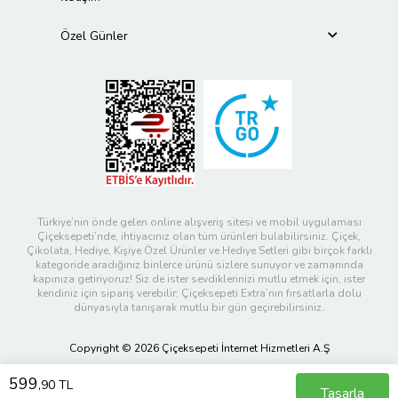
Özel Günler
Türkiye’nin önde gelen online alışveriş sitesi ve mobil uygulaması
Çiçeksepeti’nde, ihtiyacınız olan tüm ürünleri bulabilirsiniz. Çiçek,
Çikolata, Hediye, Kişiye Özel Ürünler ve Hediye Setleri gibi birçok farklı
kategoride aradığınız binlerce ürünü sizlere sunuyor ve zamanında
kapınıza getiriyoruz! Siz de ister sevdiklerinizi mutlu etmek için, ister
kendiniz için sipariş verebilir; Çiçeksepeti Extra’nın fırsatlarla dolu
dünyasıyla tanışarak mutlu bir gün geçirebilirsiniz.
Copyright © 2026 Çiçeksepeti İnternet Hizmetleri A.Ş
599
,90 TL
Tasarla