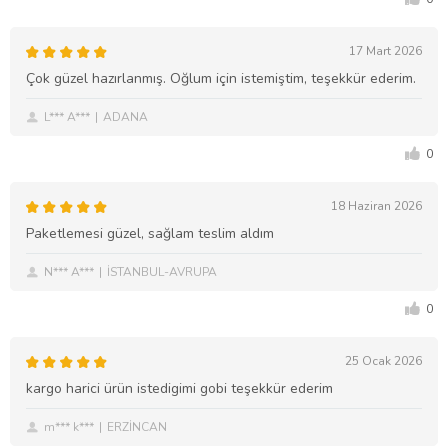
17 Mart 2026
Çok güzel hazırlanmış. Oğlum için istemiştim, teşekkür ederim.
L*** A***
ADANA
0
18 Haziran 2026
Paketlemesi güzel, sağlam teslim aldım
N*** A***
İSTANBUL-AVRUPA
0
25 Ocak 2026
kargo harici ürün istedigimi gobi teşekkür ederim
m*** k***
ERZİNCAN