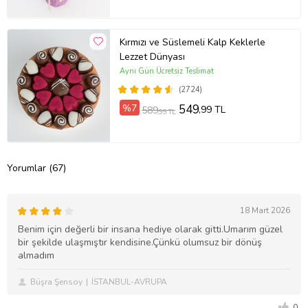
Kırmızı ve Süslemeli Kalp Keklerle
Lezzet Dünyası
Aynı Gün Ücretsiz Teslimat
(2724)
%7
549
,99 TL
589
,99 TL
Yorumlar (67)
18 Mart 2026
Benim için değerli bir insana hediye olarak gitti.Umarım güzel
bir şekilde ulaşmıştır kendisine.Çünkü olumsuz bir dönüş
almadım
Büşra Şensoy
İSTANBUL-AVRUPA
0