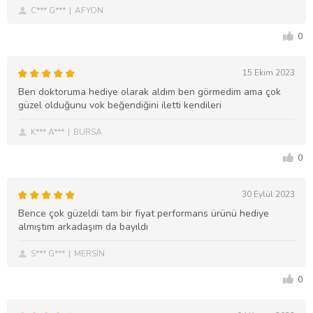
C*** G***
AFYON
0
15 Ekim 2023
Ben doktoruma hediye olarak aldım ben görmedim ama çok
güzel olduğunu vok beğendiğini iletti kendileri
K*** A***
BURSA
0
30 Eylül 2023
Bence çok güzeldi tam bir fiyat performans ürünü hediye
almıştım arkadaşım da bayıldı
S*** G***
MERSİN
0