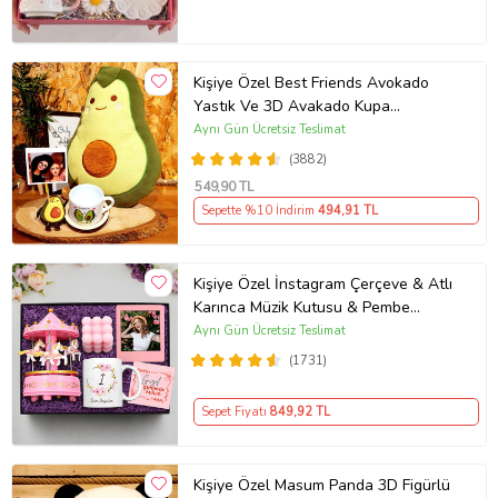
Kişiye Özel Best Friends Avokado
Yastık Ve 3D Avakado Kupa
Arkadaşa Hediye
Aynı Gün Ücretsiz Teslimat
(3882)
549
,90 TL
Sepette %10 İndirim
494
,91 TL
Kişiye Özel İnstagram Çerçeve & Atlı
Karınca Müzik Kutusu & Pembe
Bubble Mum & Kupa Hediye Seti
Aynı Gün Ücretsiz Teslimat
(1731)
Sepet Fiyatı
849
,92 TL
Kişiye Özel Masum Panda 3D Figürlü