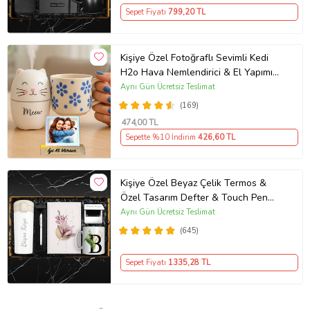
Sepet Fiyatı
799
,20 TL
Kişiye Özel Fotoğraflı Sevimli Kedi
H2o Hava Nemlendirici & El Yapımı
Kabartmalı Kupa
Aynı Gün Ücretsiz Teslimat
(169)
474
,00 TL
Sepette %10 İndirim
426
,60 TL
Kişiye Özel Beyaz Çelik Termos &
Özel Tasarım Defter & Touch Pen
Kalem & Kişiye Özel Cep Aynası &
Aynı Gün Ücretsiz Teslimat
Kişiye Özel Kupa Hediye Seti
(645)
Sepet Fiyatı
1335
,28 TL