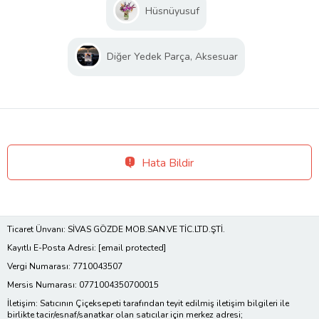
Hüsnüyusuf
Diğer Yedek Parça, Aksesuar
Hata Bildir
Ticaret Ünvanı: SİVAS GÖZDE MOB.SAN.VE TİC.LTD.ŞTİ.
Kayıtlı E-Posta Adresi:
[email protected]
Vergi Numarası: 7710043507
Mersis Numarası: 0771004350700015
İletişim: Satıcının Çiçeksepeti tarafından teyit edilmiş iletişim bilgileri ile
birlikte tacir/esnaf/sanatkar olan satıcılar için merkez adresi;