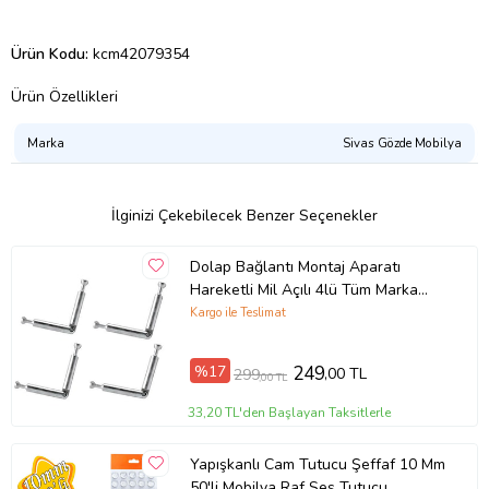
Ürün Kodu:
kcm42079354
Ürün Özellikleri
Marka
Sivas Gözde Mobilya
İlginizi Çekebilecek Benzer Seçenekler
Dolap Bağlantı Montaj Aparatı
Hareketli Mil Açılı 4lü Tüm Marka
Uyumlu
Kargo ile Teslimat
%17
249
,00 TL
299
,00 TL
33,20 TL'den Başlayan Taksitlerle
Yapışkanlı Cam Tutucu Şeffaf 10 Mm
50'li Mobilya Raf Ses Tutucu