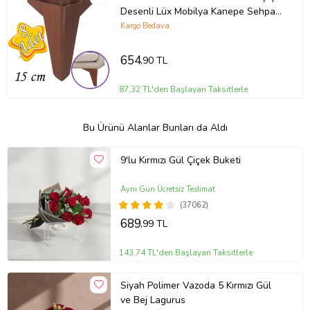
Desenli Lüx Mobilya Kanepe Sehpa
Ünite Koltuk Ayağı Baza Ayak
Kargo Bedava
654
,90 TL
87,32 TL'den Başlayan Taksitlerle
Bu Ürünü Alanlar Bunları da Aldı
9'lu Kırmızı Gül Çiçek Buketi
Aynı Gün Ücretsiz Teslimat
(37062)
689
,99 TL
143,74 TL'den Başlayan Taksitlerle
Siyah Polimer Vazoda 5 Kırmızı Gül
ve Bej Lagurus