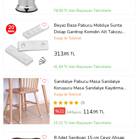
78,00 TL'den Başlayan Taksitlerle
Beyaz Baza Pabucu Mobilya Sunta
Dolap Gardrop Komidin Alt Takozu
Ayağı Küçük Plastik Ayak -20 Adet
Kargo ile Teslimat
313
,85 TL
41,84 TL'den Başlayan Taksitlerle
Sandalye Pabucu Masa Sandalye
Koruyucu Masa Sandalye Kaydırmaz
Zemin Parke Koruyucu
Kargo ile Teslimat
(3)
%21
114
,95 TL
145
,00 TL
15,32 TL'den Başlayan Taksitlerle
8 Adet Serdivan 15 cm Ceviz Ahşap