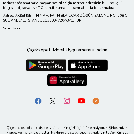
tacir/esnaf/sanatkar olmayan satıcılar için merkez adresinin bulunduğu il
bilgisi, ad, soyad ve T.C. kimlik numarası kayıt altında bulunmaktadır.
Adres: AKŞEMSETTİN MAH. FATİH BLV. UÇAR DÜĞÜN SALONU NO: 508 C
SULTANBEYLİ/ İSTANBUL 1500047204/341/TUR
Şehir: İstanbul
Çiçeksepeti Mobil Uygulamamızı İndirin
Çiçeksepeti olarak kişisel verilerinizin gizliliğini önemsiyoruz. Şirketimizin
kişisel veri işleme süreçleri hakkında detaylı bilgi almak için lütfen
Kişisel