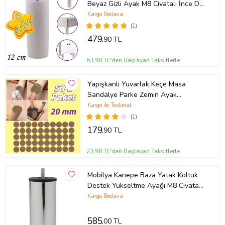
Beyaz Gizli Ayak M8 Civatalı İnce Diş
Mobilya Kanepe Baza Koltuk
Kargo Bedava
(1)
479
,90 TL
63,98 TL'den Başlayan Taksitlerle
Yapışkanlı Yuvarlak Keçe Masa
Sandalye Parke Zemin Ayak
Koruyucu Kaydırmaz 20 mm Keçesi
Kargo ile Teslimat
(50'Lİ PAKET) (Kahverengi)
(1)
179
,90 TL
23,98 TL'den Başlayan Taksitlerle
Mobilya Kanepe Baza Yatak Koltuk
Destek Yükseltme Ayağı M8 Civatalı
Krom Metal Ayakları 15 Cm 4 ADET
Kargo Bedava
585
,00 TL