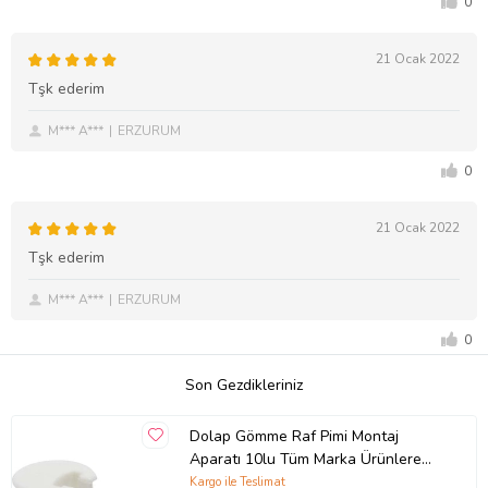
0
21 Ocak 2022
Tşk ederim
M*** A***
ERZURUM
0
21 Ocak 2022
Tşk ederim
M*** A***
ERZURUM
0
Son Gezdikleriniz
Dolap Gömme Raf Pimi Montaj
Aparatı 10lu Tüm Marka Ürünlere
Uyumlu
Kargo ile Teslimat