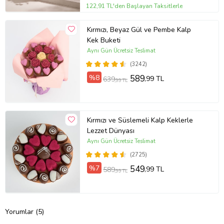
122,91 TL'den Başlayan Taksitlerle
Kırmızı, Beyaz Gül ve Pembe Kalp
Kek Buketi
Aynı Gün Ücretsiz Teslimat
(3242)
%8
589
,99 TL
639
,99 TL
Kırmızı ve Süslemeli Kalp Keklerle
Lezzet Dünyası
Aynı Gün Ücretsiz Teslimat
(2725)
%7
549
,99 TL
589
,99 TL
Yorumlar (5)