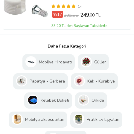
(5)
%17
249
,00 TL
299
,00 TL
33,20 TL'den Başlayan Taksitlerle
Daha Fazla Kategori
Mobilya Hırdavatı
Güller
Papatya - Gerbera
Kek - Kurabiye
Kelebek Buketi
Orkide
Mobilya aksesuarları
Pratik Ev Eşyaları