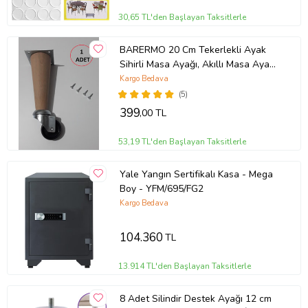
30,65 TL'den Başlayan Taksitlerle
BARERMO 20 Cm Tekerlekli Ayak
Sihirli Masa Ayağı, Akıllı Masa Ayağı,
Akıllı Sehpa Ayağı, Sihirli Sehpa
Kargo Bedava
Ayağı
(5)
399
,00 TL
53,19 TL'den Başlayan Taksitlerle
Yale Yangın Sertifikalı Kasa - Mega
Boy - YFM/695/FG2
Kargo Bedava
104.360
TL
13.914 TL'den Başlayan Taksitlerle
8 Adet Silindir Destek Ayağı 12 cm