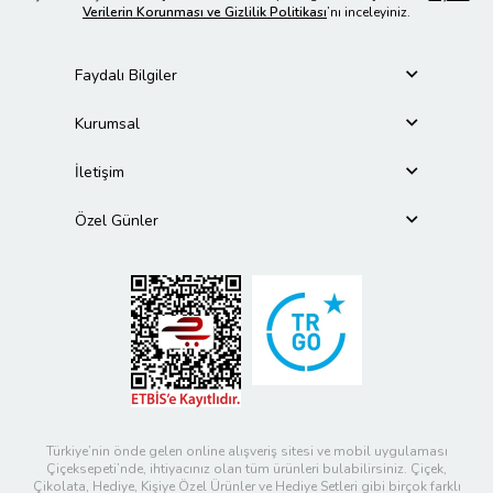
Verilerin Korunması ve Gizlilik Politikası
’nı inceleyiniz.
Faydalı Bilgiler
Kurumsal
İletişim
Özel Günler
Türkiye’nin önde gelen online alışveriş sitesi ve mobil uygulaması
Çiçeksepeti’nde, ihtiyacınız olan tüm ürünleri bulabilirsiniz. Çiçek,
Çikolata, Hediye, Kişiye Özel Ürünler ve Hediye Setleri gibi birçok farklı