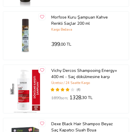
Morfose Kuru Şampuan Kahve
Renkli Saçlar 200 ml
Kargo Bedava
399
,00 TL
Vichy Dercos Shampooing Energy+
400 ml - Saç dökülmesine karşı
Ücretsiz / 24 Saatte Kargo
(4)
1328
,30 TL
1899
,90 TL
Dexe Black Hair Shampoo Beyaz
Saç Kapatıcı Siyah Boya