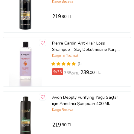
Kargo Bedava
219
,90 TL
Pierre Cardin Anti-Hair Loss
Shampoo - Saç Dökülmesine Karşı
Şampuan 400 ml
Kargo ile Teslimat
(1)
%33
239
,00 TL
358
,00 TL
Avon Depply Purifying Yağlı Saçlar
için Arındırıcı Şampuan 400 Ml.
Kargo Bedava
219
,90 TL