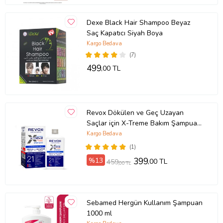
Dexe Black Hair Shampoo Beyaz
Saç Kapatıcı Siyah Boya
Kargo Bedava
(7)
499
,00 TL
Revox Dökülen ve Geç Uzayan
Saçlar için X-Treme Bakım Şampuanı
/ 400 ml
Kargo Bedava
(1)
%13
399
,00 TL
459
,00 TL
Sebamed Hergün Kullanım Şampuan
1000 ml