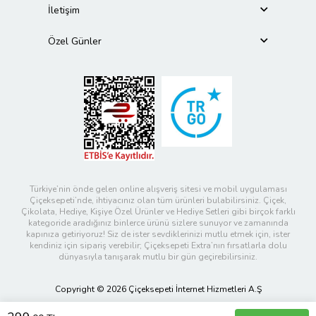
İletişim
Özel Günler
Türkiye’nin önde gelen online alışveriş sitesi ve mobil uygulaması
Çiçeksepeti’nde, ihtiyacınız olan tüm ürünleri bulabilirsiniz. Çiçek,
Çikolata, Hediye, Kişiye Özel Ürünler ve Hediye Setleri gibi birçok farklı
kategoride aradığınız binlerce ürünü sizlere sunuyor ve zamanında
kapınıza getiriyoruz! Siz de ister sevdiklerinizi mutlu etmek için, ister
kendiniz için sipariş verebilir; Çiçeksepeti Extra’nın fırsatlarla dolu
dünyasıyla tanışarak mutlu bir gün geçirebilirsiniz.
Copyright © 2026 Çiçeksepeti İnternet Hizmetleri A.Ş