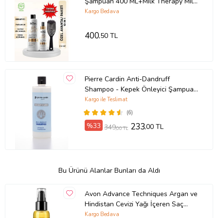
Şampuan 400 ML+Milk Therapy Milk
Therapy Saç Ba
Kargo Bedava
400
,50 TL
Pierre Cardin Anti-Dandruff
Shampoo - Kepek Önleyici Şampuan
400 ml
Kargo ile Teslimat
(6)
%33
233
,00 TL
349
,00 TL
Bu Ürünü Alanlar Bunları da Aldı
Avon Advance Techniques Argan ve
Hindistan Cevizi Yağı İçeren Saç
Bakım Yağı 100 Ml.
Kargo Bedava