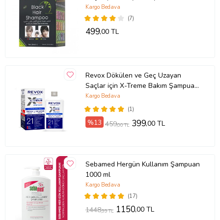
Kargo Bedava
(7)
499
,00 TL
Revox Dökülen ve Geç Uzayan
Saçlar için X-Treme Bakım Şampuanı
/ 400 ml
Kargo Bedava
(1)
%13
399
,00 TL
459
,00 TL
Sebamed Hergün Kullanım Şampuan
1000 ml
Kargo Bedava
(17)
1150
,00 TL
1448
,99 TL