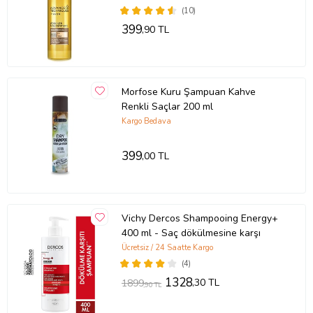
(10)
399
,90 TL
Morfose Kuru Şampuan Kahve
Renkli Saçlar 200 ml
Kargo Bedava
399
,00 TL
Vichy Dercos Shampooing Energy+
400 ml - Saç dökülmesine karşı
Ücretsiz / 24 Saatte Kargo
(4)
1328
,30 TL
1899
,90 TL