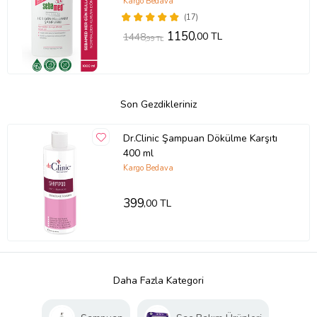
Kargo Bedava
(17)
1150
,00 TL
1448
,99 TL
Son Gezdikleriniz
Dr.Clinic Şampuan Dökülme Karşıtı
400 ml
Kargo Bedava
399
,00 TL
Daha Fazla Kategori