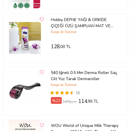
Hobby DEFNE YAĞI & ORKİDE
ÇİÇEĞİ ÖZÜ ŞAMPUAN MAT VE
CANSIZ SAÇALR İÇİN
Kargo ile Teslimat
128
,00 TL
540 Iğneli 0.5 Mm Derma Roller Saç
Cilt Yüz Tarak Dermaroller
Kargo ile Teslimat
(2)
%23
114
,95 TL
149
,00 TL
WOU World of Unique Milk Therapy