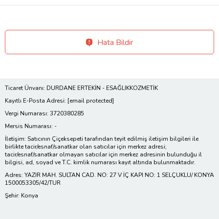
Hata Bildir
Ticaret Ünvanı: DURDANE ERTEKİN - ESAĞLIKKOZMETİK
Kayıtlı E-Posta Adresi:
[email protected]
Vergi Numarası: 3720380285
Mersis Numarası: -
İletişim: Satıcının Çiçeksepeti tarafından teyit edilmiş iletişim bilgileri ile
birlikte tacir/esnaf/sanatkar olan satıcılar için merkez adresi;
tacir/esnaf/sanatkar olmayan satıcılar için merkez adresinin bulunduğu il
bilgisi, ad, soyad ve T.C. kimlik numarası kayıt altında bulunmaktadır.
Adres: YAZIR MAH. SULTAN CAD. NO: 27 V İÇ KAPI NO: 1 SELÇUKLU/ KONYA
1500053305/42/TUR
Şehir: Konya