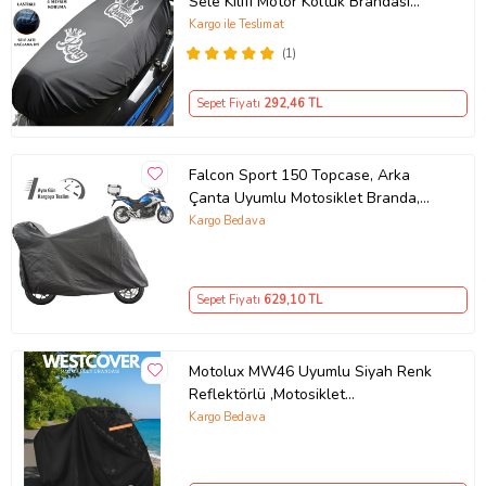
Sele Kılıfı Motor Koltuk Brandası
Ürün Kodu:
kcm59446738
Siyah
Kargo ile Teslimat
(1)
Sepet Fiyatı
292
,46 TL
Falcon Sport 150 Topcase, Arka
Çanta Uyumlu Motosiklet Branda,
Motor Örtüsü , Çadır
Kargo Bedava
Sepet Fiyatı
629
,10 TL
Motolux MW46 Uyumlu Siyah Renk
Reflektörlü ,Motosiklet
Brandası,Motor Branda Motor
Kargo Bedava
Örtüsü (Güvenlik Kilidi ve Bağlantı
Tokalı)