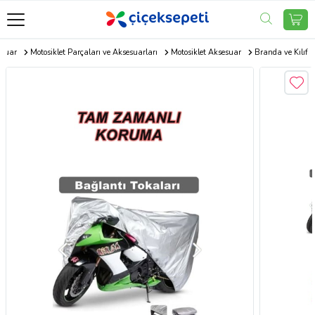
esuar
Motosiklet Parçaları ve Aksesuarları
Motosiklet Aksesuar
Branda ve Kılıf