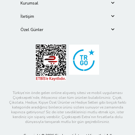
Kurumsal
İletişim
Özel Günler
Türkiye’nin önde gelen online alışveriş sitesi ve mobil uygulaması
Çiçeksepeti’nde, ihtiyacınız olan tüm ürünleri bulabilirsiniz. Çiçek,
Çikolata, Hediye, Kişiye Özel Ürünler ve Hediye Setleri gibi birçok farklı
kategoride aradığınız binlerce ürünü sizlere sunuyor ve zamanında
kapınıza getiriyoruz! Siz de ister sevdiklerinizi mutlu etmek için, ister
kendiniz için sipariş verebilir; Çiçeksepeti Extra’nın fırsatlarla dolu
dünyasıyla tanışarak mutlu bir gün geçirebilirsiniz.