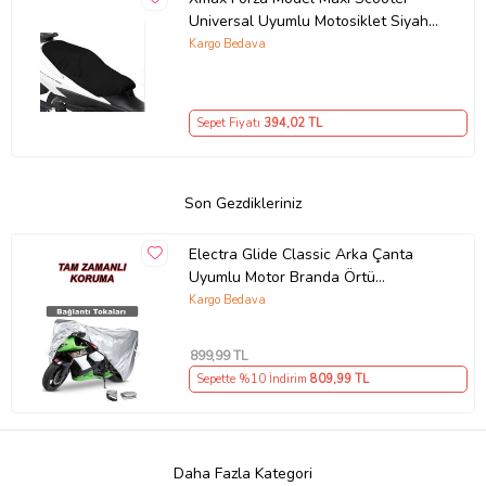
Universal Uyumlu Motosiklet Siyah
Sele Kılıfı Motor Koltuk Brandası
Kargo Bedava
Sepet Fiyatı
394
,02 TL
Son Gezdikleriniz
Electra Glide Classic Arka Çanta
Uyumlu Motor Branda Örtü
Ekonomik Koruma Gri
Kargo Bedava
899
,99 TL
Sepette %10 İndirim
809
,99 TL
Daha Fazla Kategori