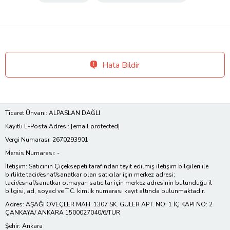
Hata Bildir
Ticaret Ünvanı: ALPASLAN DAĞLI
Kayıtlı E-Posta Adresi:
[email protected]
Vergi Numarası: 2670293901
Mersis Numarası: -
İletişim: Satıcının Çiçeksepeti tarafından teyit edilmiş iletişim bilgileri ile
birlikte tacir/esnaf/sanatkar olan satıcılar için merkez adresi;
tacir/esnaf/sanatkar olmayan satıcılar için merkez adresinin bulunduğu il
bilgisi, ad, soyad ve T.C. kimlik numarası kayıt altında bulunmaktadır.
Adres: AŞAĞI ÖVEÇLER MAH. 1307 SK. GÜLER APT. NO: 1 İÇ KAPI NO: 2
ÇANKAYA/ ANKARA 1500027040/6/TUR
Şehir: Ankara