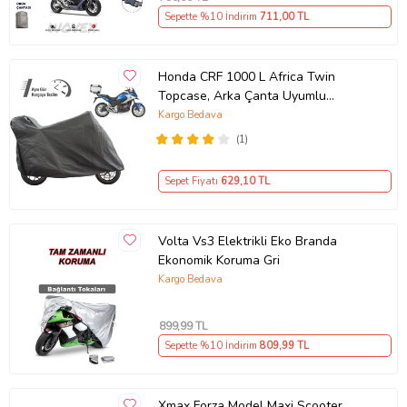
Sepette %10 İndirim
711
,00 TL
Honda CRF 1000 L Africa Twin
Topcase, Arka Çanta Uyumlu
Motosiklet Branda, Motor Örtüsü ,
Kargo Bedava
Çadır
(1)
Sepet Fiyatı
629
,10 TL
Volta Vs3 Elektrikli Eko Branda
Ekonomik Koruma Gri
Kargo Bedava
899
,99 TL
Sepette %10 İndirim
809
,99 TL
Xmax Forza Model Maxi Scooter