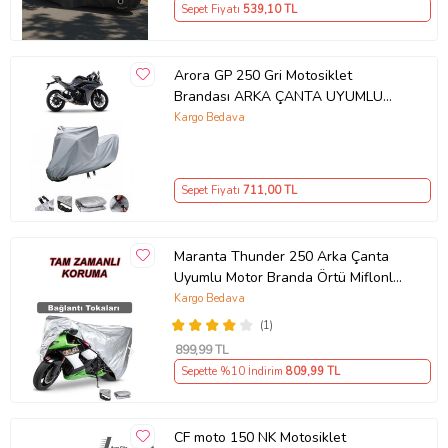
Sepet Fiyatı
539
,10 TL
Arora GP 250 Gri Motosiklet
Brandası ARKA ÇANTA UYUMLU
DEĞİLDİR
Kargo Bedava
Sepet Fiyatı
711
,00 TL
Maranta Thunder 250 Arka Çanta
Uyumlu Motor Branda Örtü Miflonlu
Premium 4 Mevsim Koruma Gri
Kargo Bedava
(1)
899
,99 TL
Sepette %10 İndirim
809
,99 TL
CF moto 150 NK Motosiklet