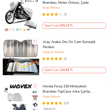
Brandası, Motor Örtüsü, Çadır
Kargo Bedava
(1)
Sepet Fiyatı
629
,10 TL
Araç Araba Oto Ön Cam Güneşlik
Perdesi
Kargo ile Teslimat
(1)
Sepet Fiyatı
134
,99 TL
Honda Forza 250 Motosiklet
Brandası TopCase Arka Çanta
Uyumlu Branda,Örtü
Kargo Bedava
(13)
790
,00 TL