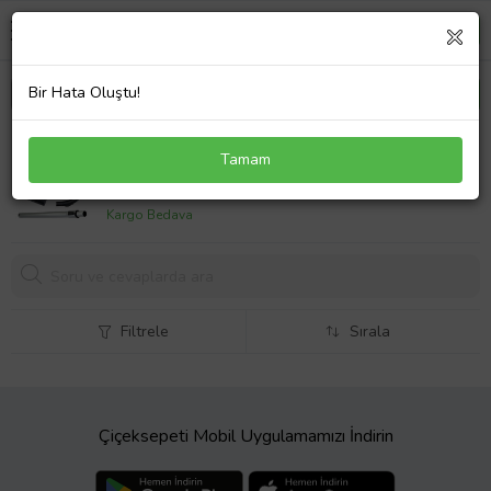
Bir Hata Oluştu!
Electrolux Uyumlu ZUS 3390 T Süpürge Katlanmaz
Tamam
Dayanıklı Güçlü Hortumu Seti
1535,
76 TL
Kargo Bedava
Filtrele
Sırala
Çiçeksepeti Mobil Uygulamamızı İndirin