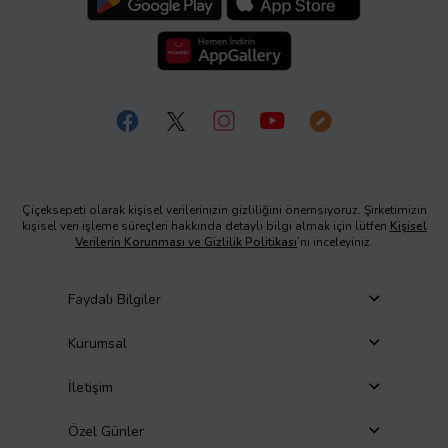
Çiçeksepeti olarak kişisel verilerinizin gizliliğini önemsiyoruz. Şirketimizin
kişisel veri işleme süreçleri hakkında detaylı bilgi almak için lütfen
Kişisel
Verilerin Korunması ve Gizlilik Politikası
’nı inceleyiniz.
Faydalı Bilgiler
Kurumsal
İletişim
Özel Günler