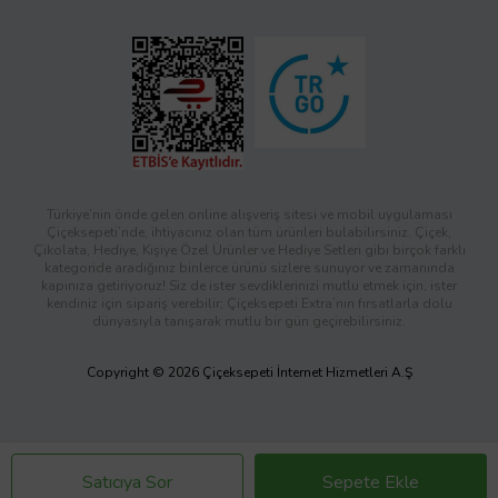
Türkiye’nin önde gelen online alışveriş sitesi ve mobil uygulaması
Çiçeksepeti’nde, ihtiyacınız olan tüm ürünleri bulabilirsiniz. Çiçek,
Çikolata, Hediye, Kişiye Özel Ürünler ve Hediye Setleri gibi birçok farklı
kategoride aradığınız binlerce ürünü sizlere sunuyor ve zamanında
kapınıza getiriyoruz! Siz de ister sevdiklerinizi mutlu etmek için, ister
kendiniz için sipariş verebilir; Çiçeksepeti Extra’nın fırsatlarla dolu
dünyasıyla tanışarak mutlu bir gün geçirebilirsiniz.
Copyright © 2026 Çiçeksepeti İnternet Hizmetleri A.Ş
Satıcıya Sor
Sepete Ekle