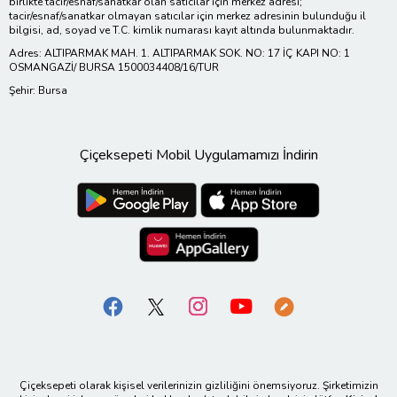
birlikte tacir/esnaf/sanatkar olan satıcılar için merkez adresi;
tacir/esnaf/sanatkar olmayan satıcılar için merkez adresinin bulunduğu il
bilgisi, ad, soyad ve T.C. kimlik numarası kayıt altında bulunmaktadır.
Adres: ALTIPARMAK MAH. 1. ALTIPARMAK SOK. NO: 17 İÇ KAPI NO: 1
OSMANGAZİ/ BURSA 1500034408/16/TUR
Şehir: Bursa
Çiçeksepeti Mobil Uygulamamızı İndirin
Çiçeksepeti olarak kişisel verilerinizin gizliliğini önemsiyoruz. Şirketimizin