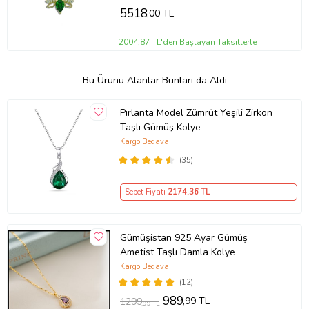
5518
,00 TL
2004,87 TL'den Başlayan Taksitlerle
Bu Ürünü Alanlar Bunları da Aldı
Pırlanta Model Zümrüt Yeşili Zirkon
Taşlı Gümüş Kolye
Kargo Bedava
(35)
Sepet Fiyatı
2174
,36 TL
Gümüşistan 925 Ayar Gümüş
Ametist Taşlı Damla Kolye
Kargo Bedava
(12)
989
,99 TL
1299
,99 TL