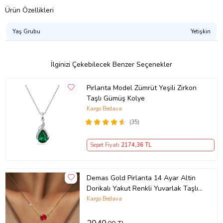
Ürün Özellikleri
Yaş Grubu
Yetişkin
İlginizi Çekebilecek Benzer Seçenekler
Pırlanta Model Zümrüt Yeşili Zirkon
Taşlı Gümüş Kolye
Kargo Bedava
(35)
Sepet Fiyatı
2174
,36 TL
Demas Gold Pirlanta 14 Ayar Altin
Dorikalı Yakut Renkli Yuvarlak Taşlı
Kolye (Sarı)
Kargo Bedava