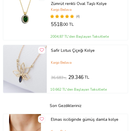
Zümrüt renkli Oval Taşlı Kolye
Kargo Bedava
(4)
5518
,00 TL
2004,87 TL'den Başlayan Taksitlerle
Safir Lotus Çiçeği Kolye
Kargo Bedava
29.346
TL
36.683
TL
10.662 TL'den Başlayan Taksitlerle
Son Gezdikleriniz
Elmas isciliginde gümüş damla kolye