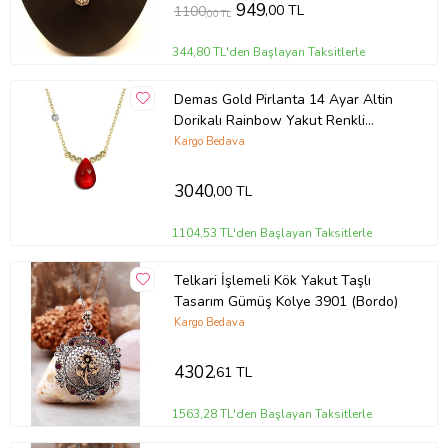
949
,00 TL
1100
,00 TL
344,80 TL'den Başlayan Taksitlerle
Demas Gold Pirlanta 14 Ayar Altin
Dorikalı Rainbow Yakut Renkli
Damla Taşlı Kolye (Sarı)
Kargo Bedava
3040
,00 TL
1104,53 TL'den Başlayan Taksitlerle
Telkari İşlemeli Kök Yakut Taşlı
Tasarım Gümüş Kolye 3901 (Bordo)
Kargo Bedava
4302
,61 TL
1563,28 TL'den Başlayan Taksitlerle