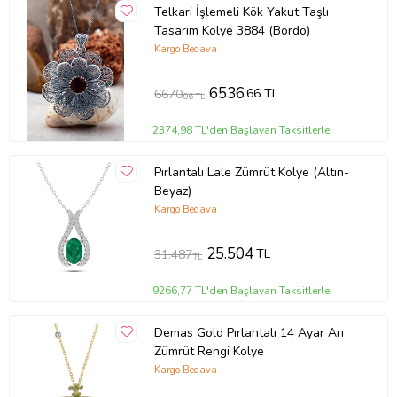
Telkari İşlemeli Kök Yakut Taşlı
Tasarım Kolye 3884 (Bordo)
Kargo Bedava
6536
,66 TL
6670
,06 TL
2374,98 TL'den Başlayan Taksitlerle
Pırlantalı Lale Zümrüt Kolye (Altın-
Beyaz)
Kargo Bedava
25.504
TL
31.487
TL
9266,77 TL'den Başlayan Taksitlerle
Demas Gold Pırlantalı 14 Ayar Arı
Zümrüt Rengi Kolye
Kargo Bedava