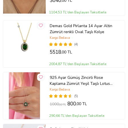
3040
,00 TL
1104,53 TL'den Başlayan Taksitlerle
Demas Gold Pirlanta 14 Ayar Altin
Zümrüt renkli Oval Taşlı Kolye
Kargo Bedava
(4)
5518
,00 TL
2004,87 TL'den Başlayan Taksitlerle
925 Ayar Gümüş Zincirli Rose
Kaplama Zümrüt Yeşil Taşlı Lotus
Kamelya Çiçeği Kolye
Kargo Bedava
(5)
800
,00 TL
1000
,00 TL
290,66 TL'den Başlayan Taksitlerle