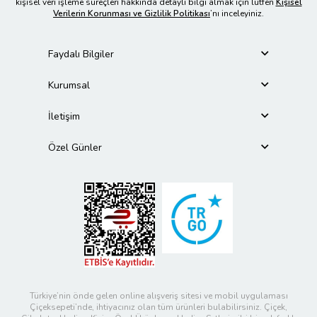
kişisel veri işleme süreçleri hakkında detaylı bilgi almak için lütfen
Kişisel
Verilerin Korunması ve Gizlilik Politikası
’nı inceleyiniz.
Faydalı Bilgiler
Kurumsal
İletişim
Özel Günler
Türkiye’nin önde gelen online alışveriş sitesi ve mobil uygulaması
Çiçeksepeti’nde, ihtiyacınız olan tüm ürünleri bulabilirsiniz. Çiçek,