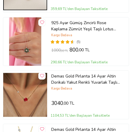
359,69 TL'den Başlayan Taksitlerle
925 Ayar Gümüş Zincirli Rose
Kaplama Zümrüt Yeşil Taşlı Lotus
Kamelya Çiçeği Kolye
Kargo Bedava
(5)
800
,00 TL
1000
,00 TL
290,66 TL'den Başlayan Taksitlerle
Demas Gold Pirlanta 14 Ayar Altin
Dorikalı Yakut Renkli Yuvarlak Taşlı
Kolye (Sarı)
Kargo Bedava
3040
,00 TL
1104,53 TL'den Başlayan Taksitlerle
Demas Gold Pirlanta 14 Ayar Altin