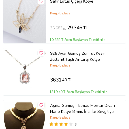
Safir Lotus Çiçeği Kolye
Kargo Bedava
29.346
TL
36.683
TL
10.662 TL'den Başlayan Taksitlerle
925 Ayar Gümüş Zümrüt Kesim
Zultanit Taşlı Anturaj Kolye
Kargo Bedava
3631
,40 TL
1319,40 TL'den Başlayan Taksitlerle
Aşina Gümüş - Elmas Montür Divan
Hane Kolye 8 mm. İnci İle Sevgiliye
Hediye
Kargo Bedava
(1)